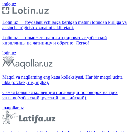
imlo.uz
Lotin.uz — foydalanuvchilarga berilgan matnni lotindan kirillga va
aksincha o‘girish xizmatini taklif etadi.
Lotin.uz — поможет транслитерировать с узбекской
кириллицы на латиницу и обратно. Легко!
lotin.uz
Maqol va naqllarning eng katta kolleksiyasi. Har bir maqol uchta
tilda (o‘zbek, rus, ingliz).
Самая большая коллекция пословиц и поговорок на трёх
языках (узбекский, русский, английский).
maqollar.uz