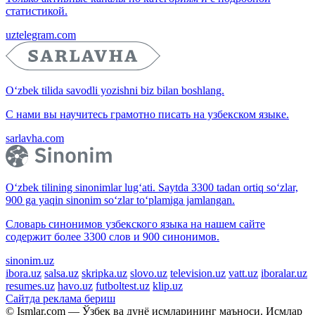
статистикой.
uztelegram.com
O‘zbek tilida savodli yozishni biz bilan boshlang.
С нами вы научитесь грамотно писать на узбекском языке.
sarlavha.com
O‘zbek tilining sinonimlar lug‘ati. Saytda 3300 tadan ortiq so‘zlar,
900 ga yaqin sinonim so‘zlar to‘plamiga jamlangan.
Словарь синонимов узбекского языка на нашем сайте
содержит более 3300 слов и 900 синонимов.
sinonim.uz
ibora.uz
salsa.uz
skripka.uz
slovo.uz
television.uz
vatt.uz
iboralar.uz
resumes.uz
havo.uz
futboltest.uz
klip.uz
Сайтда реклама бериш
© Ismlar.com — Ўзбек ва дунё исмларининг маъноси. Исмлар