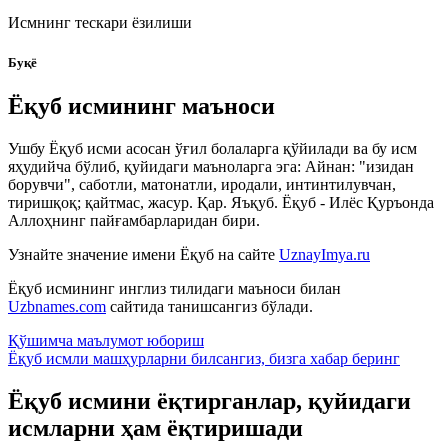
Исмнинг тескари ёзилиши
Буқё
Ёқуб исмининг маъноси
Ушбу Ёқуб исми асосан ўғил болаларга қўйилади ва бу исм
яҳудийча бўлиб, қуйидаги маъноларга эга: Айнан: "изидан
борувчи", саботли, матонатли, иродали, интинтилувчан,
тиришқоқ; қайтмас, жасур. Қар. Яъқуб. Ёқуб - Илёс Қуръонда
Аллоҳнинг пайғамбарларидан бири.
Узнайте значение имени
Ёқуб
на сайте
UznayImya.ru
Ёқуб
исмининг инглиз тилидаги маъноси билан
Uzbnames.com
сайтида танишсангиз бўлади.
Қўшимча маълумот юбориш
Ёқуб исмли машҳурларни билсангиз, бизга
хабар беринг
Ёқуб исмини ёқтирганлар, қуйидаги
исмларни ҳам ёқтиришади