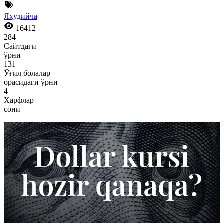
Яҳудийча
16412
284
Сайтдаги
ўрни
131
Ўғил болалар
орасидаги ўрни
4
Ҳарфлар
сони