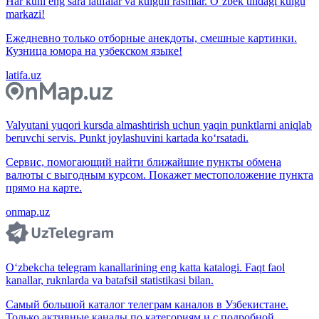
Har kuni eng sara latifalar va kulguli rasmlar. O‘zbek tilidagi kulgu
markazi!
Ежедневно только отборные анекдоты, смешные картинки.
Кузница юмора на узбекском языке!
latifa.uz
Valyutani yuqori kursda almashtirish uchun yaqin punktlarni aniqlab
beruvchi servis. Punkt joylashuvini kartada ko‘rsatadi.
Сервис, помогающий найти ближайшие пункты обмена
валюты с выгодным курсом. Покажет местоположение пункта
прямо на карте.
onmap.uz
O‘zbekcha telegram kanallarining eng katta katalogi. Faqt faol
kanallar, ruknlarda va batafsil statistikasi bilan.
Самый большой каталог телеграм каналов в Узбекистане.
Только активные каналы по категориям и с подробной