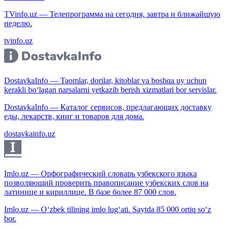
TVinfo.uz — Телепрограмма на сегодня, завтра и ближайшую
неделю.
tvinfo.uz
DostavkaInfo — Taomlar, dorilar, kitoblar va boshqa uy uchun
kerakli bo‘lagan narsalarni yetkazib berish xizmatlari bor servislar.
DostavkaInfo — Каталог сервисов, предлагающих доставку
еды, лекарств, книг и товаров для дома.
dostavkainfo.uz
Imlo.uz — Орфографический словарь узбекского языка
позволяющий проверить правописание узбекских слов на
латинице и кириллице. В базе более 87 000 слов.
Imlo.uz — O‘zbek tilining imlo lug‘ati. Saytda 85 000 ortiq so‘z
bor.