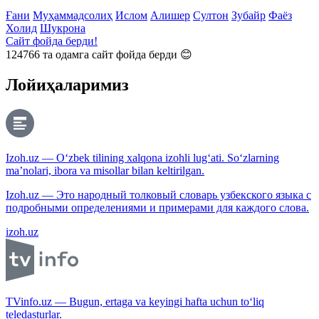
Ғани
Муҳаммадсолиҳ
Ислом
Алишер
Султон
Зубайр
Фаёз
Холид
Шукрона
Сайт фойда берди!
124766
та одамга сайт фойда берди 😊
Лойиҳаларимиз
Izoh.uz — O‘zbek tilining xalqona izohli lug‘ati. So‘zlarning
ma’nolari, ibora va misollar bilan keltirilgan.
Izoh.uz — Это народный толковый словарь узбекского языка с
подробными определениями и примерами для каждого слова.
izoh.uz
TVinfo.uz — Bugun, ertaga va keyingi hafta uchun to‘liq
teledasturlar.