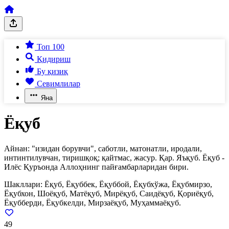
Топ 100
Қидириш
Бу қизиқ
Севимлилар
Яна
Ёқуб
Айнан: "изидан борувчи", саботли, матонатли, иродали,
интинтилувчан, тиришқоқ; қайтмас, жасур. Қар. Яъқуб. Ёқуб -
Илёс Қуръонда Аллоҳнинг пайғамбарларидан бири.
Шакллари:
Ёқуб, Ёқуббек, Ёқуббой, Ёқубхўжа, Ёқубмирзо,
Ёқубхон, Шоёқуб, Матёқуб, Мирёқуб, Саидёқуб, Қориёқуб,
Ёқубберди, Ёқубкелди, Мирзаёқуб, Муҳаммаёқуб.
49