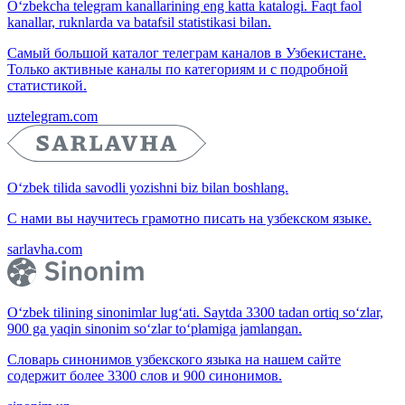
O‘zbekcha telegram kanallarining eng katta katalogi. Faqt faol
kanallar, ruknlarda va batafsil statistikasi bilan.
Самый большой каталог телеграм каналов в Узбекистане.
Только активные каналы по категориям и с подробной
статистикой.
uztelegram.com
O‘zbek tilida savodli yozishni biz bilan boshlang.
С нами вы научитесь грамотно писать на узбекском языке.
sarlavha.com
O‘zbek tilining sinonimlar lug‘ati. Saytda 3300 tadan ortiq so‘zlar,
900 ga yaqin sinonim so‘zlar to‘plamiga jamlangan.
Словарь синонимов узбекского языка на нашем сайте
содержит более 3300 слов и 900 синонимов.