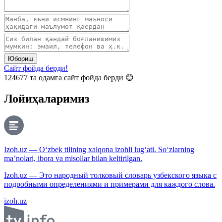
Юбориш
Сайт фойда берди!
124677
та одамга сайт фойда берди 😊
Лойиҳаларимиз
Izoh.uz — O‘zbek tilining xalqona izohli lug‘ati. So‘zlarning
ma’nolari, ibora va misollar bilan keltirilgan.
Izoh.uz — Это народный толковый словарь узбекского языка с
подробными определениями и примерами для каждого слова.
izoh.uz