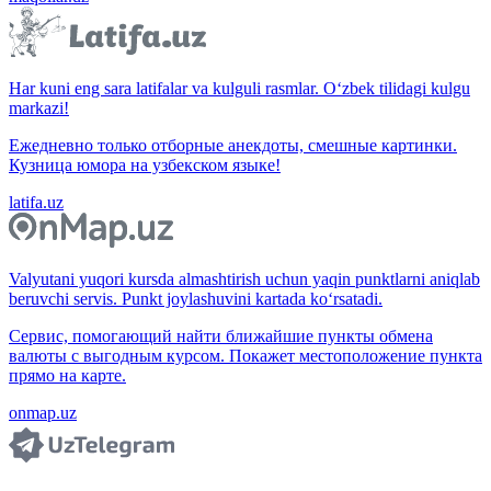
Har kuni eng sara latifalar va kulguli rasmlar. O‘zbek tilidagi kulgu
markazi!
Ежедневно только отборные анекдоты, смешные картинки.
Кузница юмора на узбекском языке!
latifa.uz
Valyutani yuqori kursda almashtirish uchun yaqin punktlarni aniqlab
beruvchi servis. Punkt joylashuvini kartada ko‘rsatadi.
Сервис, помогающий найти ближайшие пункты обмена
валюты с выгодным курсом. Покажет местоположение пункта
прямо на карте.
onmap.uz