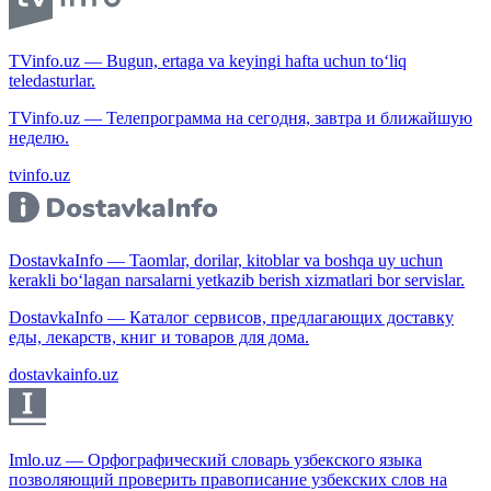
TVinfo.uz — Bugun, ertaga va keyingi hafta uchun to‘liq
teledasturlar.
TVinfo.uz — Телепрограмма на сегодня, завтра и ближайшую
неделю.
tvinfo.uz
DostavkaInfo — Taomlar, dorilar, kitoblar va boshqa uy uchun
kerakli bo‘lagan narsalarni yetkazib berish xizmatlari bor servislar.
DostavkaInfo — Каталог сервисов, предлагающих доставку
еды, лекарств, книг и товаров для дома.
dostavkainfo.uz
Imlo.uz — Орфографический словарь узбекского языка
позволяющий проверить правописание узбекских слов на