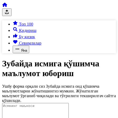
Топ 100
Қидириш
Бу қизиқ
Севимлилар
Яна
Зубайда исмига қўшимча
маълумот юбориш
Ушбу форма орқали сиз Зубайда исмига оид қўшимча
маълумотларни жўнатишингиз мумкин. Жўнатилган
маълумот ўрганиб чиқилади ва тўғрилиги текширилгач сайтга
қўшилади.