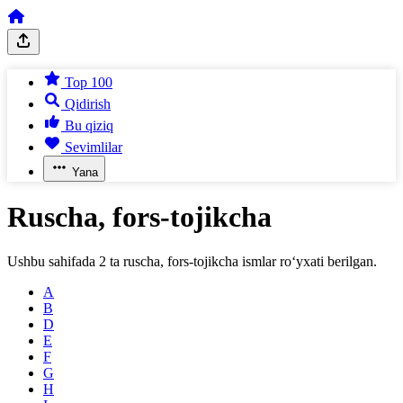
Top 100
Qidirish
Bu qiziq
Sevimlilar
Yana
Ruscha, fors-tojikcha
Ushbu sahifada
2
ta
ruscha, fors-tojikcha
ismlar ro‘yxati berilgan.
A
B
D
E
F
G
H