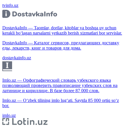
tvinfo.uz
DostavkaInfo — Taomlar, dorilar, kitoblar va boshqa uy uchun
kerakli bo‘lagan narsalarni yetkazib berish xizmatlari bor servislar.
DostavkaInfo — Каталог сервисов, предлагающих доставку
еды, лекарств, книг и товаров для дома.
dostavkainfo.uz
Imlo.uz — Орфографический словарь узбекского языка
позволяющий проверить правописание узбекских слов на
латинице и кириллице. В базе более 87 000 слов.
Imlo.uz — O‘zbek tilining imlo lug‘ati. Saytda 85 000 ortiq so‘z
bor.
imlo.uz