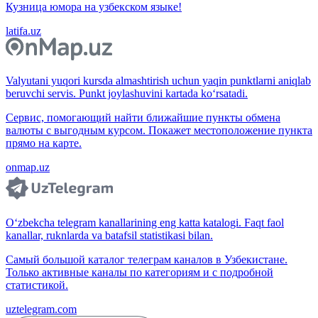
Кузница юмора на узбекском языке!
latifa.uz
Valyutani yuqori kursda almashtirish uchun yaqin punktlarni aniqlab
beruvchi servis. Punkt joylashuvini kartada ko‘rsatadi.
Сервис, помогающий найти ближайшие пункты обмена
валюты с выгодным курсом. Покажет местоположение пункта
прямо на карте.
onmap.uz
O‘zbekcha telegram kanallarining eng katta katalogi. Faqt faol
kanallar, ruknlarda va batafsil statistikasi bilan.
Самый большой каталог телеграм каналов в Узбекистане.
Только активные каналы по категориям и с подробной
статистикой.
uztelegram.com