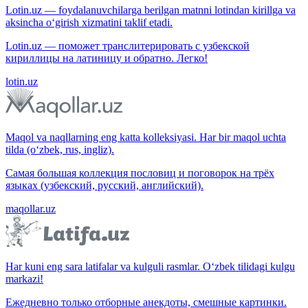
Lotin.uz — foydalanuvchilarga berilgan matnni lotindan kirillga va
aksincha o‘girish xizmatini taklif etadi.
Lotin.uz — поможет транслитерировать с узбекской
кириллицы на латиницу и обратно. Легко!
lotin.uz
Maqol va naqllarning eng katta kolleksiyasi. Har bir maqol uchta
tilda (o‘zbek, rus, ingliz).
Самая большая коллекция пословиц и поговорок на трёх
языках (узбекский, русский, английский).
maqollar.uz
Har kuni eng sara latifalar va kulguli rasmlar. O‘zbek tilidagi kulgu
markazi!
Ежедневно только отборные анекдоты, смешные картинки.