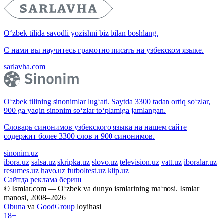
O‘zbek tilida savodli yozishni biz bilan boshlang.
С нами вы научитесь грамотно писать на узбекском языке.
sarlavha.com
O‘zbek tilining sinonimlar lug‘ati. Saytda 3300 tadan ortiq so‘zlar,
900 ga yaqin sinonim so‘zlar to‘plamiga jamlangan.
Словарь синонимов узбекского языка на нашем сайте
содержит более 3300 слов и 900 синонимов.
sinonim.uz
ibora.uz
salsa.uz
skripka.uz
slovo.uz
television.uz
vatt.uz
iboralar.uz
resumes.uz
havo.uz
futboltest.uz
klip.uz
Сайтда реклама бериш
© Ismlar.com — O‘zbek va dunyo ismlarining ma‘nosi. Ismlar
manosi, 2008–2026
Obuna
va
GoodGroup
loyihasi
18+