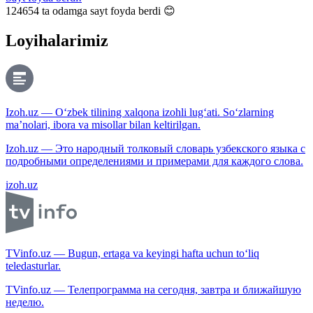
124654
ta odamga sayt foyda berdi 😊
Loyihalarimiz
Izoh.uz — O‘zbek tilining xalqona izohli lug‘ati. So‘zlarning
ma’nolari, ibora va misollar bilan keltirilgan.
Izoh.uz — Это народный толковый словарь узбекского языка с
подробными определениями и примерами для каждого слова.
izoh.uz
TVinfo.uz — Bugun, ertaga va keyingi hafta uchun to‘liq
teledasturlar.
TVinfo.uz — Телепрограмма на сегодня, завтра и ближайшую
неделю.