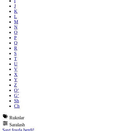
I
J
K
L
M
N
O
P
Q
R
S
T
U
V
X
Y
Z
O‘
G‘
Sh
Ch
Ruknlar
Saralash
Sayt foyda berdi!