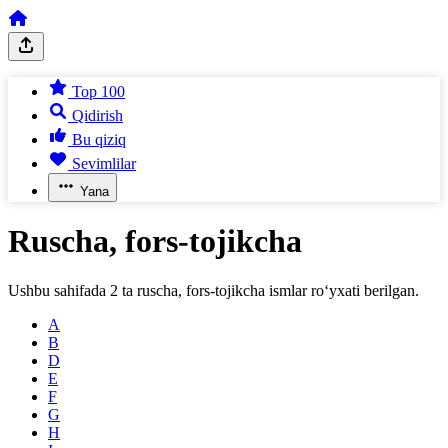
Top 100
Qidirish
Bu qiziq
Sevimlilar
Yana
Ruscha, fors-tojikcha
Ushbu sahifada
2
ta
ruscha, fors-tojikcha
ismlar ro‘yxati berilgan.
A
B
D
E
F
G
H