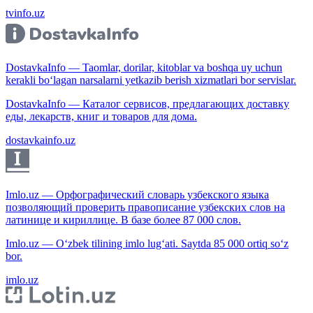
tvinfo.uz
DostavkaInfo — Taomlar, dorilar, kitoblar va boshqa uy uchun
kerakli bo‘lagan narsalarni yetkazib berish xizmatlari bor servislar.
DostavkaInfo — Каталог сервисов, предлагающих доставку
еды, лекарств, книг и товаров для дома.
dostavkainfo.uz
Imlo.uz — Орфографический словарь узбекского языка
позволяющий проверить правописание узбекских слов на
латинице и кириллице. В базе более 87 000 слов.
Imlo.uz — O‘zbek tilining imlo lug‘ati. Saytda 85 000 ortiq so‘z
bor.
imlo.uz