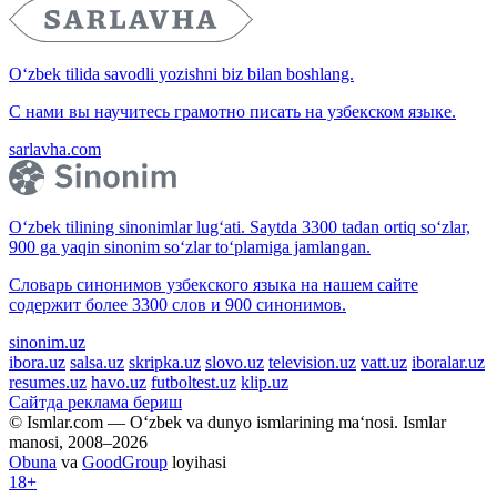
O‘zbek tilida savodli yozishni biz bilan boshlang.
С нами вы научитесь грамотно писать на узбекском языке.
sarlavha.com
O‘zbek tilining sinonimlar lug‘ati. Saytda 3300 tadan ortiq so‘zlar,
900 ga yaqin sinonim so‘zlar to‘plamiga jamlangan.
Словарь синонимов узбекского языка на нашем сайте
содержит более 3300 слов и 900 синонимов.
sinonim.uz
ibora.uz
salsa.uz
skripka.uz
slovo.uz
television.uz
vatt.uz
iboralar.uz
resumes.uz
havo.uz
futboltest.uz
klip.uz
Сайтда реклама бериш
© Ismlar.com — O‘zbek va dunyo ismlarining ma‘nosi. Ismlar
manosi, 2008–2026
Obuna
va
GoodGroup
loyihasi
18+