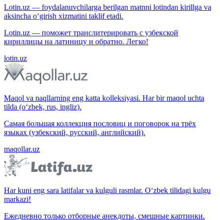
Lotin.uz — foydalanuvchilarga berilgan matnni lotindan kirillga va
aksincha o‘girish xizmatini taklif etadi.
Lotin.uz — поможет транслитерировать с узбекской
кириллицы на латиницу и обратно. Легко!
lotin.uz
Maqol va naqllarning eng katta kolleksiyasi. Har bir maqol uchta
tilda (o‘zbek, rus, ingliz).
Самая большая коллекция пословиц и поговорок на трёх
языках (узбекский, русский, английский).
maqollar.uz
Har kuni eng sara latifalar va kulguli rasmlar. O‘zbek tilidagi kulgu
markazi!
Ежедневно только отборные анекдоты, смешные картинки.