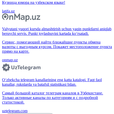
Кузница юмора на узбекском языке!
latifa.uz
Valyutani yuqori kursda almashtirish uchun yaqin punktlarni aniqlab
beruvchi servis. Punkt joylashuvini kartada ko‘rsatadi.
Сервис, помогающий найти ближайшие пункты обмена
валюты с выгодным курсом. Покажет местоположение пункта
прямо на карте.
onmap.uz
O‘zbekcha telegram kanallarining eng katta katalogi. Faqt faol
kanallar, ruknlarda va batafsil statistikasi bilan.
Самый большой каталог телеграм каналов в Узбекистане.
Только активные каналы по категориям и с подробной
статистикой.
uztelegram.com