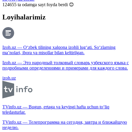
124655
ta odamga sayt foyda berdi 😊
Loyihalarimiz
Izoh.uz — O‘zbek tilining xalqona izohli lug‘ati. So‘zlarning
ma’nolari, ibora va misollar bilan keltirilgan.
Izoh.uz — Это народный толковый словарь узбекского языка с
подробными определениями и примерами для каждого слова.
izoh.uz
TVinfo.uz — Bugun, ertaga va keyingi hafta uchun to‘liq
teledasturlar.
TVinfo.uz — Телепрограмма на сегодня, завтра и ближайшую
неделю.