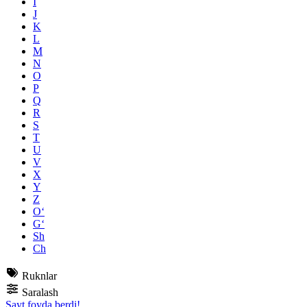
I
J
K
L
M
N
O
P
Q
R
S
T
U
V
X
Y
Z
O‘
G‘
Sh
Ch
Ruknlar
Saralash
Sayt foyda berdi!