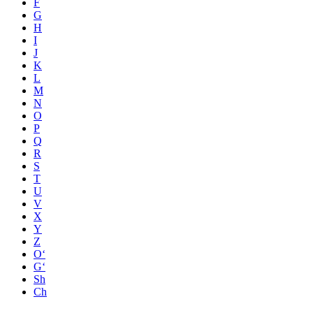
F
G
H
I
J
K
L
M
N
O
P
Q
R
S
T
U
V
X
Y
Z
O‘
G‘
Sh
Ch