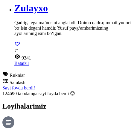
Zulayxo
Qadriga ega ma’nosini anglatadi. Doimo qadr-qimmati yuqori
bo‘lsin degani hamdir. Yusuf payg‘ambarimizning
ayollarining ismi bo‘lgan.
71
9341
Batafsil
Ruknlar
Saralash
Sayt foyda berdi!
124690
ta odamga sayt foyda berdi 😊
Loyihalarimiz