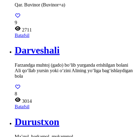
Qar. Buvinor (Buvinor+a)
9
2711
Batafsil
Darveshali
Farzandga muhtoj (gado) bo‘lib yurganda erishilgan bolani
Ali qo‘llab yursin yoki o‘zini Alining yo‘liga bag‘ishlaydigan
bola
8
3014
Batafsil
Durustxon
Ma’qul, barkamol, mukammal