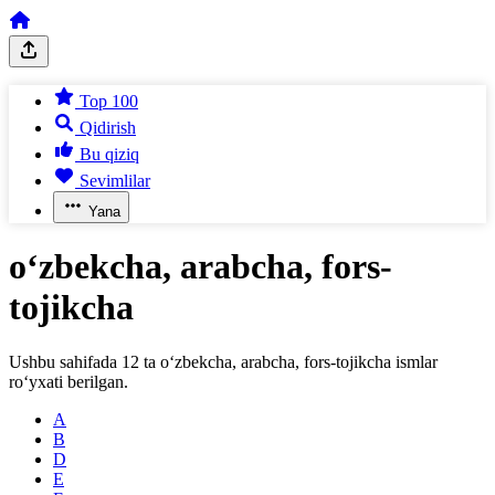
Top 100
Qidirish
Bu qiziq
Sevimlilar
Yana
o‘zbekcha, arabcha, fors-
tojikcha
Ushbu sahifada
12
ta
o‘zbekcha, arabcha, fors-tojikcha
ismlar
ro‘yxati berilgan.
A
B
D
E