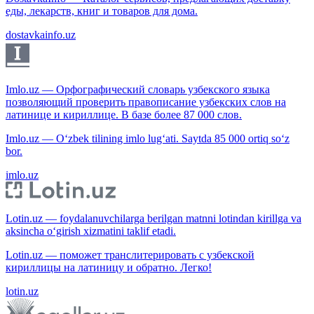
еды, лекарств, книг и товаров для дома.
dostavkainfo.uz
Imlo.uz — Орфографический словарь узбекского языка
позволяющий проверить правописание узбекских слов на
латинице и кириллице. В базе более 87 000 слов.
Imlo.uz — O‘zbek tilining imlo lug‘ati. Saytda 85 000 ortiq so‘z
bor.
imlo.uz
Lotin.uz — foydalanuvchilarga berilgan matnni lotindan kirillga va
aksincha o‘girish xizmatini taklif etadi.
Lotin.uz — поможет транслитерировать с узбекской
кириллицы на латиницу и обратно. Легко!
lotin.uz