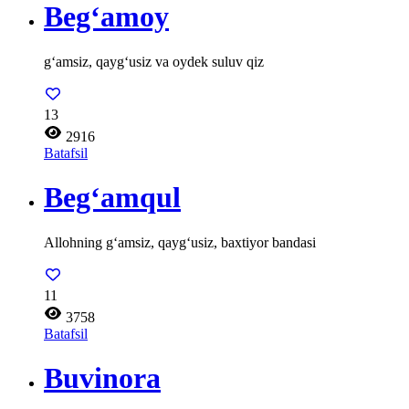
Beg‘amoy
g‘amsiz, qayg‘usiz va oydek suluv qiz
13
2916
Batafsil
Beg‘amqul
Allohning g‘amsiz, qayg‘usiz, baxtiyor bandasi
11
3758
Batafsil
Buvinora