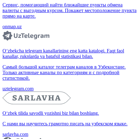
Сервис, помогающий найти ближайшие пункты обмена
валюты с выгодным курсом. Покажет местоположение пункта
прямо на карте.
onmap.uz
O‘zbekcha telegram kanallarining eng katta katalogi. Faqt faol
kanallar, ruknlarda va batafsil statistikasi bilan.
Самый большой каталог телеграм каналов в Узбекистане.
Только активные каналы по категориям и с подробной
статистикой.
uztelegram.com
O‘zbek tilida savodli yozishni biz bilan boshlang.
С нами вы научитесь грамотно писать на узбекском языке.
sarlavha.com