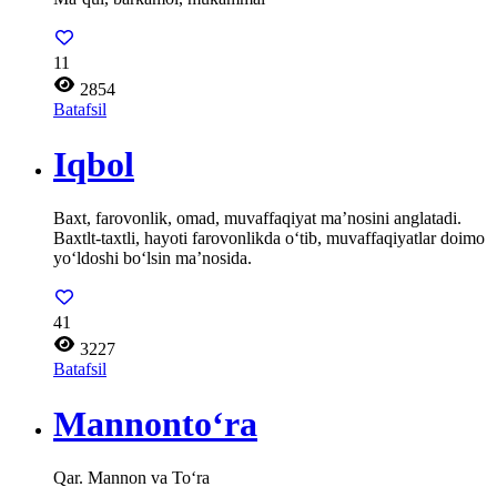
11
2854
Batafsil
Iqbol
Baxt, farovonlik, omad, muvaffaqiyat ma’nosini anglatadi.
Baxtlt-taxtli, hayoti farovonlikda o‘tib, muvaffaqiyatlar doimo
yo‘ldoshi bo‘lsin ma’nosida.
41
3227
Batafsil
Mannonto‘ra
Qar. Mannon va To‘ra