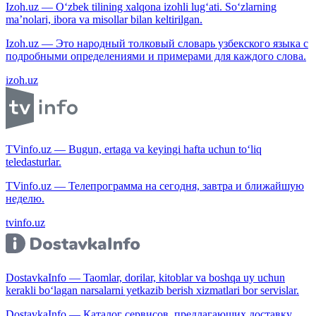
Izoh.uz — O‘zbek tilining xalqona izohli lug‘ati. So‘zlarning
ma’nolari, ibora va misollar bilan keltirilgan.
Izoh.uz — Это народный толковый словарь узбекского языка с
подробными определениями и примерами для каждого слова.
izoh.uz
TVinfo.uz — Bugun, ertaga va keyingi hafta uchun to‘liq
teledasturlar.
TVinfo.uz — Телепрограмма на сегодня, завтра и ближайшую
неделю.
tvinfo.uz
DostavkaInfo — Taomlar, dorilar, kitoblar va boshqa uy uchun
kerakli bo‘lagan narsalarni yetkazib berish xizmatlari bor servislar.
DostavkaInfo — Каталог сервисов, предлагающих доставку