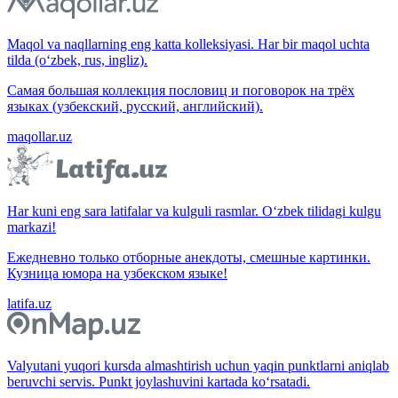
Maqol va naqllarning eng katta kolleksiyasi. Har bir maqol uchta
tilda (o‘zbek, rus, ingliz).
Самая большая коллекция пословиц и поговорок на трёх
языках (узбекский, русский, английский).
maqollar.uz
Har kuni eng sara latifalar va kulguli rasmlar. O‘zbek tilidagi kulgu
markazi!
Ежедневно только отборные анекдоты, смешные картинки.
Кузница юмора на узбекском языке!
latifa.uz
Valyutani yuqori kursda almashtirish uchun yaqin punktlarni aniqlab
beruvchi servis. Punkt joylashuvini kartada ko‘rsatadi.