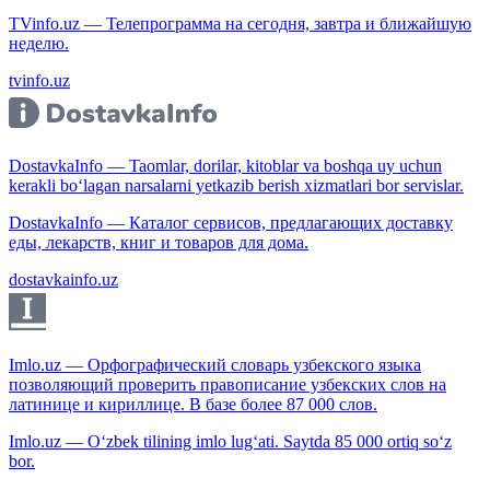
TVinfo.uz — Телепрограмма на сегодня, завтра и ближайшую
неделю.
tvinfo.uz
DostavkaInfo — Taomlar, dorilar, kitoblar va boshqa uy uchun
kerakli bo‘lagan narsalarni yetkazib berish xizmatlari bor servislar.
DostavkaInfo — Каталог сервисов, предлагающих доставку
еды, лекарств, книг и товаров для дома.
dostavkainfo.uz
Imlo.uz — Орфографический словарь узбекского языка
позволяющий проверить правописание узбекских слов на
латинице и кириллице. В базе более 87 000 слов.
Imlo.uz — O‘zbek tilining imlo lug‘ati. Saytda 85 000 ortiq so‘z
bor.