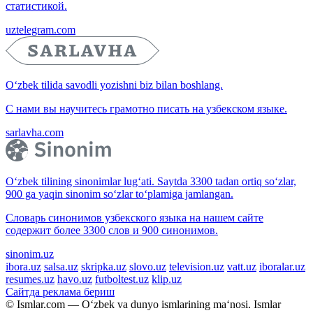
статистикой.
uztelegram.com
O‘zbek tilida savodli yozishni biz bilan boshlang.
С нами вы научитесь грамотно писать на узбекском языке.
sarlavha.com
O‘zbek tilining sinonimlar lug‘ati. Saytda 3300 tadan ortiq so‘zlar,
900 ga yaqin sinonim so‘zlar to‘plamiga jamlangan.
Словарь синонимов узбекского языка на нашем сайте
содержит более 3300 слов и 900 синонимов.
sinonim.uz
ibora.uz
salsa.uz
skripka.uz
slovo.uz
television.uz
vatt.uz
iboralar.uz
resumes.uz
havo.uz
futboltest.uz
klip.uz
Сайтда реклама бериш
© Ismlar.com — O‘zbek va dunyo ismlarining ma‘nosi. Ismlar