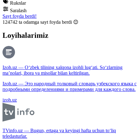
Ruknlar
Saralash
Sayt foyda berdi!
124742
ta odamga sayt foyda berdi 😊
Loyihalarimiz
Izoh.uz — O‘zbek tilining xalqona izohli lug‘ati. So‘zlarning
ma’nolari, ibora va misollar bilan keltirilgan.
Izoh.uz — Это народный толковый словарь узбекского языка с
подробными определениями и примерами для каждого слова.
izoh.uz
TVinfo.uz — Bugun, ertaga va keyingi hafta uchun to‘liq
teledasturlar.