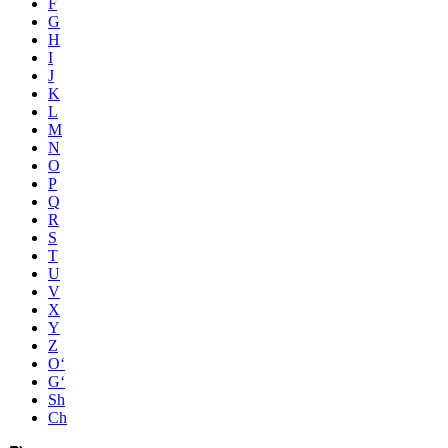
F
G
H
I
J
K
L
M
N
O
P
Q
R
S
T
U
V
X
Y
Z
O‘
G‘
Sh
Ch