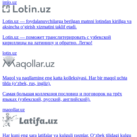
imlo.uz
Lotin.uz — foydalanuvchilarga berilgan matnni lotindan kirillga va
aksincha o‘girish xizmatini taklif etadi.
Lotin.uz — поможет транслитерировать с узбекской
кириллицы на латиницу и обратно. Легко!
lotin.uz
Maqol va naqllarning eng katta kolleksiyasi. Har bir maqol uchta
tilda (o‘zbek, rus, ingliz).
Самая большая коллекция пословиц и поговорок на трёх
языках (узбекский, русский, английский).
maqollar.uz
Har kuni eng sara latifalar va kulguli rasmlar. O‘zbek tilidagi kulgu