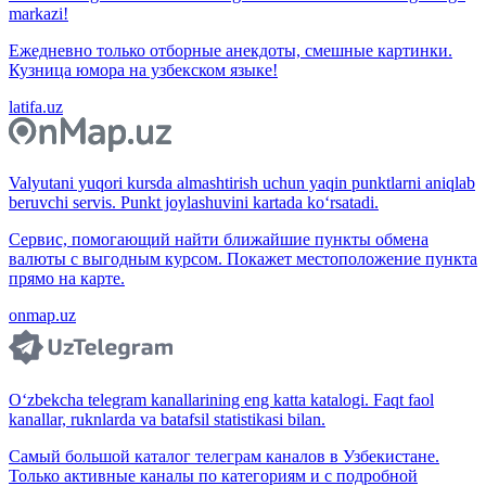
markazi!
Ежедневно только отборные анекдоты, смешные картинки.
Кузница юмора на узбекском языке!
latifa.uz
Valyutani yuqori kursda almashtirish uchun yaqin punktlarni aniqlab
beruvchi servis. Punkt joylashuvini kartada ko‘rsatadi.
Сервис, помогающий найти ближайшие пункты обмена
валюты с выгодным курсом. Покажет местоположение пункта
прямо на карте.
onmap.uz
O‘zbekcha telegram kanallarining eng katta katalogi. Faqt faol
kanallar, ruknlarda va batafsil statistikasi bilan.
Самый большой каталог телеграм каналов в Узбекистане.
Только активные каналы по категориям и с подробной