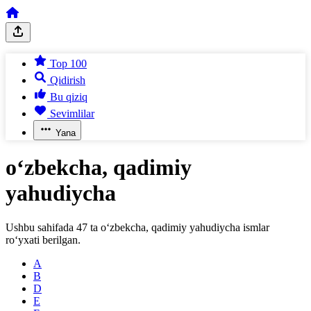
Top 100
Qidirish
Bu qiziq
Sevimlilar
Yana
o‘zbekcha, qadimiy
yahudiycha
Ushbu sahifada
47
ta
o‘zbekcha, qadimiy yahudiycha
ismlar
ro‘yxati berilgan.
A
B
D
E