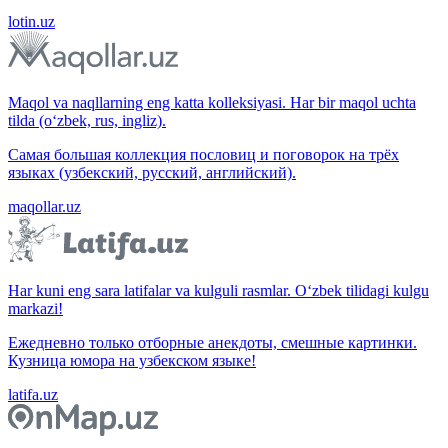
lotin.uz
Maqol va naqllarning eng katta kolleksiyasi. Har bir maqol uchta
tilda (o‘zbek, rus, ingliz).
Самая большая коллекция пословиц и поговорок на трёх
языках (узбекский, русский, английский).
maqollar.uz
Har kuni eng sara latifalar va kulguli rasmlar. O‘zbek tilidagi kulgu
markazi!
Ежедневно только отборные анекдоты, смешные картинки.
Кузница юмора на узбекском языке!
latifa.uz