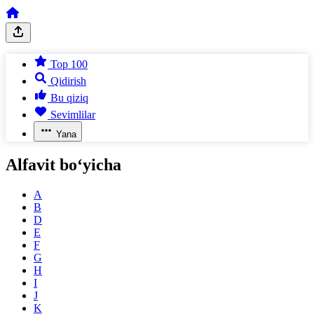
Top 100
Qidirish
Bu qiziq
Sevimlilar
Yana
Alfavit bo‘yicha
A
B
D
E
F
G
H
I
J
K