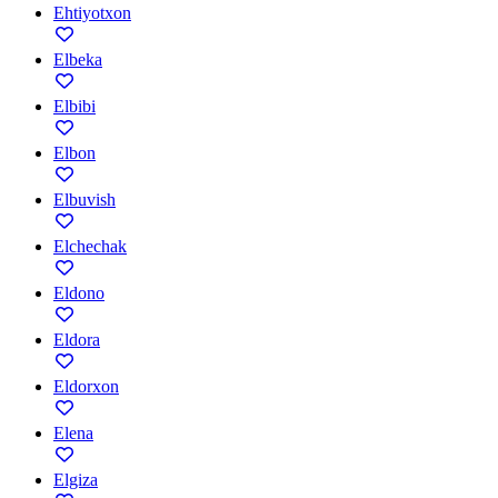
Ehtiyotxon
Elbeka
Elbibi
Elbon
Elbuvish
Elchechak
Eldono
Eldora
Eldorxon
Elena
Elgiza