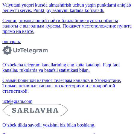
Valyutani yuqori kursda almashtirish uchun yaqin punktlarni aniqlab
beruvchi servis. Punkt joylashuvini kartada ko‘rsatadi.
Сервис, помогающий найти ближайшие пункты обмена
валюты с выгодным курсом. Покажет местоположение пункта
прямо на карте.
onmap.uz
O‘zbekcha telegram kanallarining eng katta katalogi. Faqt faol
kanallar, ruknlarda va batafsil statistikasi bilan.
Самый большой каталог телеграм каналов в Узбекистане.
Только активные каналы по категориям и с подробной
статистикой.
uztelegram.com
O‘zbek tilida savodli yozishni biz bilan boshlang.