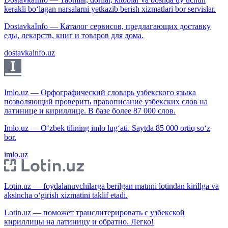
kerakli bo‘lagan narsalarni yetkazib berish xizmatlari bor servislar.
DostavkaInfo — Каталог сервисов, предлагающих доставку
еды, лекарств, книг и товаров для дома.
dostavkainfo.uz
Imlo.uz — Орфографический словарь узбекского языка
позволяющий проверить правописание узбекских слов на
латинице и кириллице. В базе более 87 000 слов.
Imlo.uz — O‘zbek tilining imlo lug‘ati. Saytda 85 000 ortiq so‘z
bor.
imlo.uz
Lotin.uz — foydalanuvchilarga berilgan matnni lotindan kirillga va
aksincha o‘girish xizmatini taklif etadi.
Lotin.uz — поможет транслитерировать с узбекской
кириллицы на латиницу и обратно. Легко!