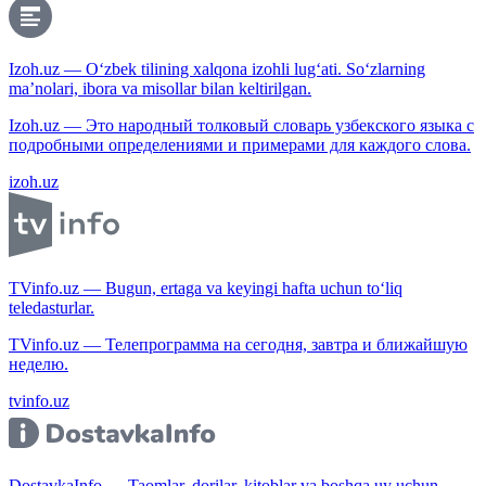
Izoh.uz — O‘zbek tilining xalqona izohli lug‘ati. So‘zlarning
ma’nolari, ibora va misollar bilan keltirilgan.
Izoh.uz — Это народный толковый словарь узбекского языка с
подробными определениями и примерами для каждого слова.
izoh.uz
TVinfo.uz — Bugun, ertaga va keyingi hafta uchun to‘liq
teledasturlar.
TVinfo.uz — Телепрограмма на сегодня, завтра и ближайшую
неделю.
tvinfo.uz
DostavkaInfo — Taomlar, dorilar, kitoblar va boshqa uy uchun