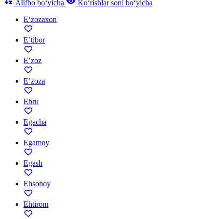
Alifbo bo‘yicha
Ko‘rishlar soni bo‘yicha
E‘zozaxon
E’tibor
E’zoz
E’zoza
Ebru
Egacha
Egamoy
Egash
Ehsonoy
Ehtirom