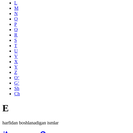
L
M
N
O
P
Q
R
S
T
U
V
X
Y
Z
O‘
G‘
Sh
Ch
E
harfidan boshlanadigan ismlar