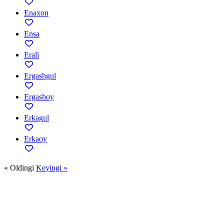
Enaxon
Ensa
Erali
Ergashgul
Ergashoy
Erkagul
Erkaoy
« Oldingi
Keyingi »