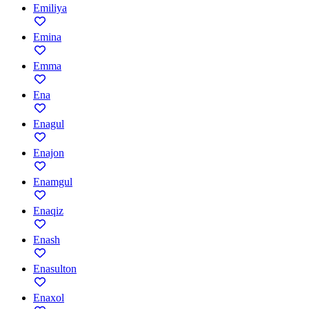
Emiliya
Emina
Emma
Ena
Enagul
Enajon
Enamgul
Enaqiz
Enash
Enasulton
Enaxol