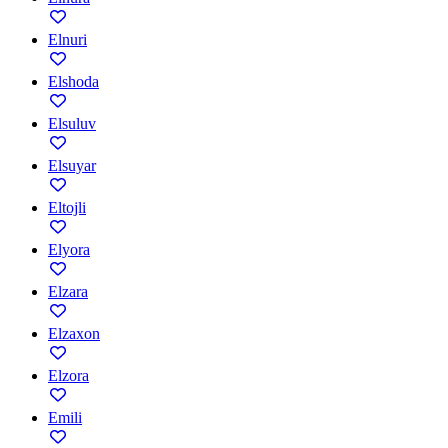
Elnuri
Elshoda
Elsuluv
Elsuyar
Eltojli
Elyora
Elzara
Elzaxon
Elzora
Emili