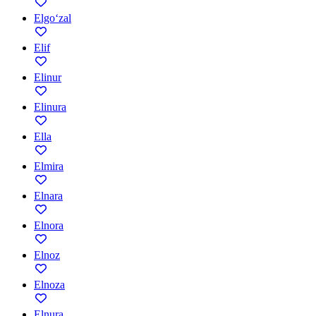
Elgo‘zal
Elif
Elinur
Elinura
Ella
Elmira
Elnara
Elnora
Elnoz
Elnoza
Elnura