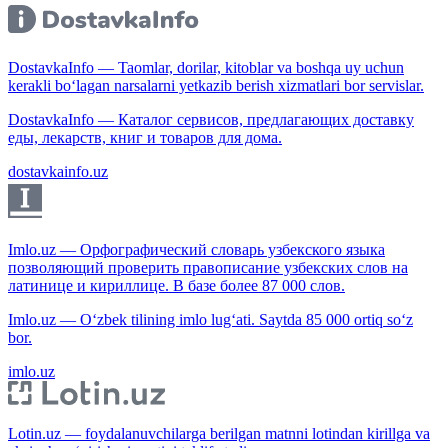
DostavkaInfo — Taomlar, dorilar, kitoblar va boshqa uy uchun
kerakli bo‘lagan narsalarni yetkazib berish xizmatlari bor servislar.
DostavkaInfo — Каталог сервисов, предлагающих доставку
еды, лекарств, книг и товаров для дома.
dostavkainfo.uz
Imlo.uz — Орфографический словарь узбекского языка
позволяющий проверить правописание узбекских слов на
латинице и кириллице. В базе более 87 000 слов.
Imlo.uz — O‘zbek tilining imlo lug‘ati. Saytda 85 000 ortiq so‘z
bor.
imlo.uz
Lotin.uz — foydalanuvchilarga berilgan matnni lotindan kirillga va