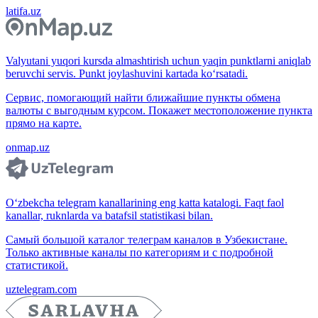
latifa.uz
Valyutani yuqori kursda almashtirish uchun yaqin punktlarni aniqlab
beruvchi servis. Punkt joylashuvini kartada ko‘rsatadi.
Сервис, помогающий найти ближайшие пункты обмена
валюты с выгодным курсом. Покажет местоположение пункта
прямо на карте.
onmap.uz
O‘zbekcha telegram kanallarining eng katta katalogi. Faqt faol
kanallar, ruknlarda va batafsil statistikasi bilan.
Самый большой каталог телеграм каналов в Узбекистане.
Только активные каналы по категориям и с подробной
статистикой.
uztelegram.com