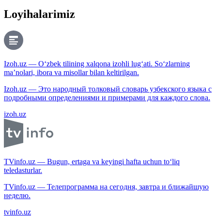
Loyihalarimiz
Izoh.uz — O‘zbek tilining xalqona izohli lug‘ati. So‘zlarning
ma’nolari, ibora va misollar bilan keltirilgan.
Izoh.uz — Это народный толковый словарь узбекского языка с
подробными определениями и примерами для каждого слова.
izoh.uz
TVinfo.uz — Bugun, ertaga va keyingi hafta uchun to‘liq
teledasturlar.
TVinfo.uz — Телепрограмма на сегодня, завтра и ближайшую
неделю.
tvinfo.uz