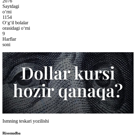
2076
Saytdagi
o‘rni
1154
O‘g‘il bolalar
orasidagi o‘rni
9
Harflar
soni
Ismning teskari yozilishi
Risonudba