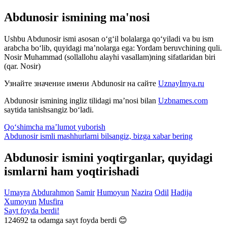
Abdunosir ismining ma'nosi
Ushbu Abdunosir ismi asosan o‘g‘il bolalarga qo‘yiladi va bu ism
arabcha bo‘lib, quyidagi ma’nolarga ega: Yordam beruvchining quli.
Nosir Muhammad (sollallohu alayhi vasallam)ning sifatlaridan biri
(qar. Nosir)
Узнайте значение имени
Abdunosir
на сайте
UznayImya.ru
Abdunosir
ismining ingliz tilidagi ma’nosi bilan
Uzbnames.com
saytida tanishsangiz bo‘ladi.
Qo‘shimcha ma’lumot yuborish
Abdunosir ismli mashhurlarni bilsangiz, bizga
xabar bering
Abdunosir ismini yoqtirganlar, quyidagi
ismlarni ham yoqtirishadi
Umayra
Abdurahmon
Samir
Humoyun
Nazira
Odil
Hadija
Xumoyun
Musfira
Sayt foyda berdi!
124692
ta odamga sayt foyda berdi 😊