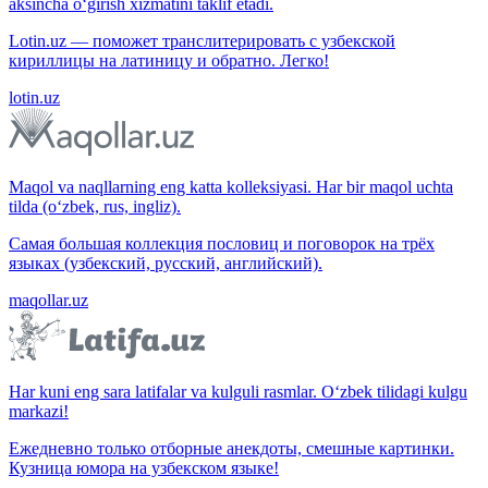
aksincha o‘girish xizmatini taklif etadi.
Lotin.uz — поможет транслитерировать с узбекской
кириллицы на латиницу и обратно. Легко!
lotin.uz
Maqol va naqllarning eng katta kolleksiyasi. Har bir maqol uchta
tilda (o‘zbek, rus, ingliz).
Самая большая коллекция пословиц и поговорок на трёх
языках (узбекский, русский, английский).
maqollar.uz
Har kuni eng sara latifalar va kulguli rasmlar. O‘zbek tilidagi kulgu
markazi!
Ежедневно только отборные анекдоты, смешные картинки.
Кузница юмора на узбекском языке!