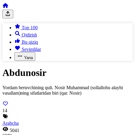
Top 100
Qidirish
Bu qiziq
Sevimlilar
Yana
Abdunosir
Yordam beruvchining quli. Nosir Muhammad (sollallohu alayhi
vasallam)ning sifatlaridan biri (qar. Nosir)
14
Arabcha
5041