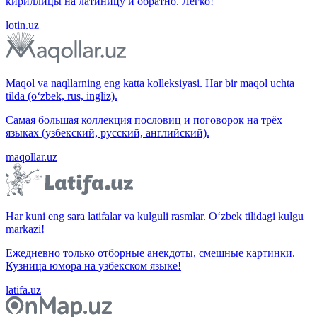
кириллицы на латиницу и обратно. Легко!
lotin.uz
Maqol va naqllarning eng katta kolleksiyasi. Har bir maqol uchta
tilda (o‘zbek, rus, ingliz).
Самая большая коллекция пословиц и поговорок на трёх
языках (узбекский, русский, английский).
maqollar.uz
Har kuni eng sara latifalar va kulguli rasmlar. O‘zbek tilidagi kulgu
markazi!
Ежедневно только отборные анекдоты, смешные картинки.
Кузница юмора на узбекском языке!
latifa.uz