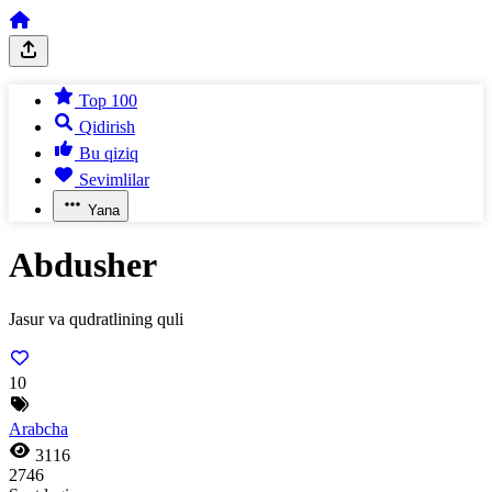
Top 100
Qidirish
Bu qiziq
Sevimlilar
Yana
Abdusher
Jasur va qudratlining quli
10
Arabcha
3116
2746