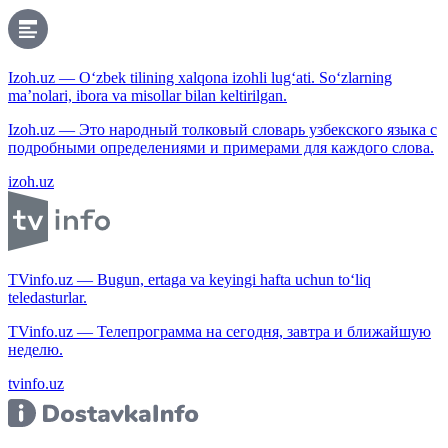
Izoh.uz — O‘zbek tilining xalqona izohli lug‘ati. So‘zlarning
ma’nolari, ibora va misollar bilan keltirilgan.
Izoh.uz — Это народный толковый словарь узбекского языка с
подробными определениями и примерами для каждого слова.
izoh.uz
TVinfo.uz — Bugun, ertaga va keyingi hafta uchun to‘liq
teledasturlar.
TVinfo.uz — Телепрограмма на сегодня, завтра и ближайшую
неделю.
tvinfo.uz