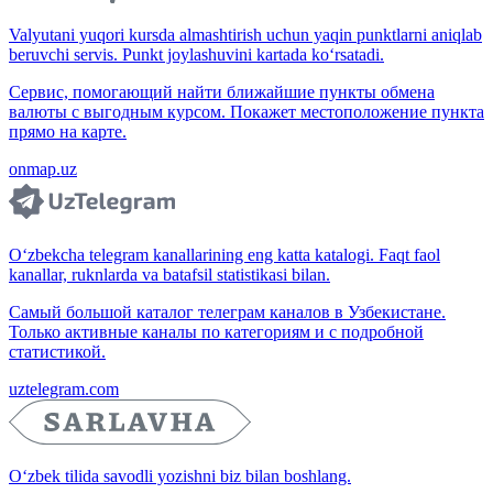
Valyutani yuqori kursda almashtirish uchun yaqin punktlarni aniqlab
beruvchi servis. Punkt joylashuvini kartada ko‘rsatadi.
Сервис, помогающий найти ближайшие пункты обмена
валюты с выгодным курсом. Покажет местоположение пункта
прямо на карте.
onmap.uz
O‘zbekcha telegram kanallarining eng katta katalogi. Faqt faol
kanallar, ruknlarda va batafsil statistikasi bilan.
Самый большой каталог телеграм каналов в Узбекистане.
Только активные каналы по категориям и с подробной
статистикой.
uztelegram.com
O‘zbek tilida savodli yozishni biz bilan boshlang.