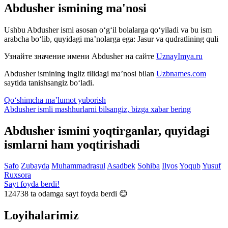
Abdusher ismining ma'nosi
Ushbu Abdusher ismi asosan o‘g‘il bolalarga qo‘yiladi va bu ism
arabcha bo‘lib, quyidagi ma’nolarga ega: Jasur va qudratlining quli
Узнайте значение имени
Abdusher
на сайте
UznayImya.ru
Abdusher
ismining ingliz tilidagi ma’nosi bilan
Uzbnames.com
saytida tanishsangiz bo‘ladi.
Qo‘shimcha ma’lumot yuborish
Abdusher ismli mashhurlarni bilsangiz, bizga
xabar bering
Abdusher ismini yoqtirganlar, quyidagi
ismlarni ham yoqtirishadi
Safo
Zubayda
Muhammadrasul
Asadbek
Sohiba
Ilyos
Yoqub
Yusuf
Ruxsora
Sayt foyda berdi!
124738
ta odamga sayt foyda berdi 😊
Loyihalarimiz