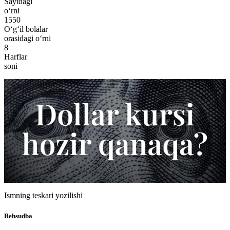
Saytdagi
o‘rni
1550
O‘g‘il bolalar
orasidagi o‘rni
8
Harflar
soni
Ismning teskari yozilishi
Rehsudba