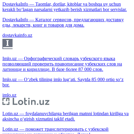
DostavkaInfo — Taomlar, dorilar, kitoblar va boshqa uy uchun
kerakli bo‘lagan narsalarni yetkazib berish xizmatlari bor servislar.
DostavkaInfo — Каталог сервисов, предлагающих доставку
еды, лекарств, книг и товаров для дома.
dostavkainfo.uz
Imlo.uz — Орфографический словарь узбекского языка
позволяющий проверить правописание узбекских слов на
латинице и кириллице. В базе более 87 000 слов.
Imlo.uz — O‘zbek tilining imlo lug‘ati. Saytda 85 000 ortiq so‘z
bor.
imlo.uz
Lotin.uz — foydalanuvchilarga berilgan matnni lotindan kirillga va
aksincha o‘girish xizmatini taklif etadi.
Lotin.uz — поможет транслитерировать с узбекской