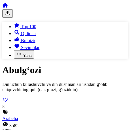
Top 100
Qidirish
Bu qiziq
Sevimlilar
Yana
Abulg‘ozi
Din uchun kurashuvchi va din dushmanlari ustidan g‘olib
chiquvchining quli (qar. g‘ozi, g‘oziddin)
8
Arabcha
3585