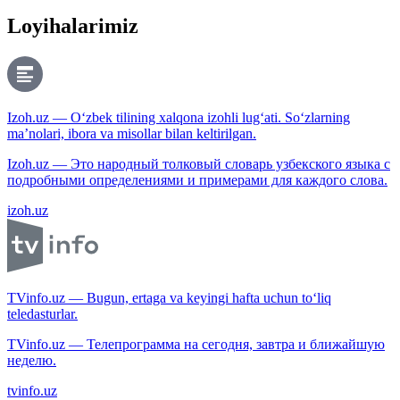
Loyihalarimiz
Izoh.uz — O‘zbek tilining xalqona izohli lug‘ati. So‘zlarning
ma’nolari, ibora va misollar bilan keltirilgan.
Izoh.uz — Это народный толковый словарь узбекского языка с
подробными определениями и примерами для каждого слова.
izoh.uz
TVinfo.uz — Bugun, ertaga va keyingi hafta uchun to‘liq
teledasturlar.
TVinfo.uz — Телепрограмма на сегодня, завтра и ближайшую
неделю.
tvinfo.uz