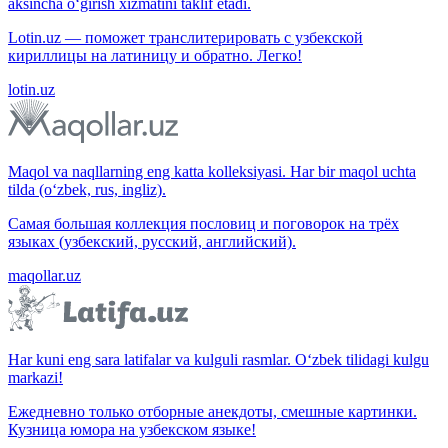
aksincha o‘girish xizmatini taklif etadi.
Lotin.uz — поможет транслитерировать с узбекской
кириллицы на латиницу и обратно. Легко!
lotin.uz
Maqol va naqllarning eng katta kolleksiyasi. Har bir maqol uchta
tilda (o‘zbek, rus, ingliz).
Самая большая коллекция пословиц и поговорок на трёх
языках (узбекский, русский, английский).
maqollar.uz
Har kuni eng sara latifalar va kulguli rasmlar. O‘zbek tilidagi kulgu
markazi!
Ежедневно только отборные анекдоты, смешные картинки.
Кузница юмора на узбекском языке!