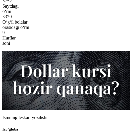
5752
Saytdagi
o‘rni
3329
O‘g‘il bolalar
orasidagi o‘rni
9
Harflar
soni
Ismning teskari yozilishi
Izo‘gluba