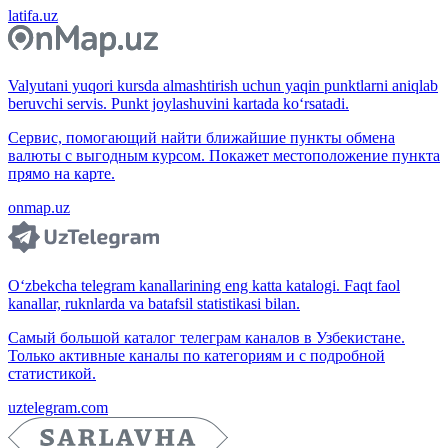
latifa.uz
Valyutani yuqori kursda almashtirish uchun yaqin punktlarni aniqlab
beruvchi servis. Punkt joylashuvini kartada ko‘rsatadi.
Сервис, помогающий найти ближайшие пункты обмена
валюты с выгодным курсом. Покажет местоположение пункта
прямо на карте.
onmap.uz
O‘zbekcha telegram kanallarining eng katta katalogi. Faqt faol
kanallar, ruknlarda va batafsil statistikasi bilan.
Самый большой каталог телеграм каналов в Узбекистане.
Только активные каналы по категориям и с подробной
статистикой.
uztelegram.com