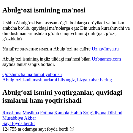
Abulg‘ozi ismining ma'nosi
Ushbu Abulg‘ozi ismi asosan o‘g‘il bolalarga qo‘yiladi va bu ism
arabcha bo‘lib, quyidagi ma’nolarga ega: Din uchun kurashuvchi va
din dushmanlari ustidan g‘olib chiquvchining quli (qar. g‘ozi,
g‘oziddin)
Узнайте значение имени
Abulg‘ozi
на сайте
UznayImya.ru
Abulg‘ozi
ismining ingliz tilidagi ma’nosi bilan
Uzbnames.com
saytida tanishsangiz bo‘ladi.
Qo‘shimcha ma’lumot yuborish
Abulg‘ozi ismli mashhurlarni bilsangiz, bizga
xabar bering
Abulg‘ozi ismini yoqtirganlar, quyidagi
ismlarni ham yoqtirishadi
Ruxshona
Muslima
Fotima
Kamola
Habib
So‘g‘diyona
Dilshod
Musabbiya
Akbar
Sayt foyda berdi!
124755
ta odamga sayt foyda berdi 😊