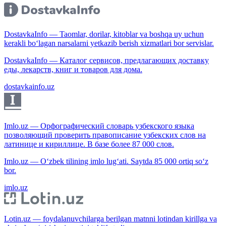
DostavkaInfo — Taomlar, dorilar, kitoblar va boshqa uy uchun
kerakli bo‘lagan narsalarni yetkazib berish xizmatlari bor servislar.
DostavkaInfo — Каталог сервисов, предлагающих доставку
еды, лекарств, книг и товаров для дома.
dostavkainfo.uz
Imlo.uz — Орфографический словарь узбекского языка
позволяющий проверить правописание узбекских слов на
латинице и кириллице. В базе более 87 000 слов.
Imlo.uz — O‘zbek tilining imlo lug‘ati. Saytda 85 000 ortiq so‘z
bor.
imlo.uz
Lotin.uz — foydalanuvchilarga berilgan matnni lotindan kirillga va