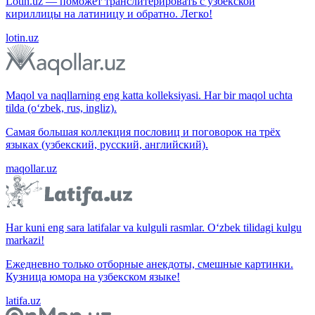
Lotin.uz — поможет транслитерировать с узбекской
кириллицы на латиницу и обратно. Легко!
lotin.uz
Maqol va naqllarning eng katta kolleksiyasi. Har bir maqol uchta
tilda (o‘zbek, rus, ingliz).
Самая большая коллекция пословиц и поговорок на трёх
языках (узбекский, русский, английский).
maqollar.uz
Har kuni eng sara latifalar va kulguli rasmlar. O‘zbek tilidagi kulgu
markazi!
Ежедневно только отборные анекдоты, смешные картинки.
Кузница юмора на узбекском языке!
latifa.uz