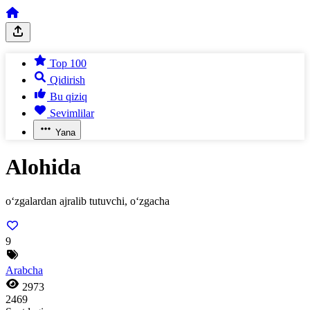
Top 100
Qidirish
Bu qiziq
Sevimlilar
Yana
Alohida
o‘zgalardan ajralib tutuvchi, o‘zgacha
9
Arabcha
2973
2469