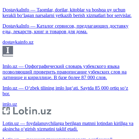
DostavkaInfo — Taomlar, dorilar, kitoblar va boshqa uy uchun
kerakli bo‘lagan narsalarni yetkazib berish xizmatlari bor servislar.
DostavkaInfo — Каталог сервисов, предлагающих доставку
еды, лекарств, книг и товаров для дома.
dostavkainfo.uz
Imlo.uz — Орфографический словарь узбекского языка
позволяющий проверить правописание узбекских слов на
латинице и кириллице. В базе более 87 000 слов.
Imlo.uz — O‘zbek tilining imlo lug‘ati. Saytda 85 000 ortiq so‘z
bor.
imlo.uz
Lotin.uz — foydalanuvchilarga berilgan matnni lotindan kirillga va
aksincha o‘girish xizmatini taklif etadi.