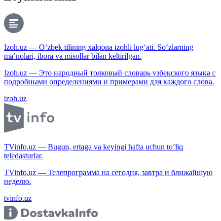
Izoh.uz — O‘zbek tilining xalqona izohli lug‘ati. So‘zlarning
ma’nolari, ibora va misollar bilan keltirilgan.
Izoh.uz — Это народный толковый словарь узбекского языка с
подробными определениями и примерами для каждого слова.
izoh.uz
TVinfo.uz — Bugun, ertaga va keyingi hafta uchun to‘liq
teledasturlar.
TVinfo.uz — Телепрограмма на сегодня, завтра и ближайшую
неделю.
tvinfo.uz