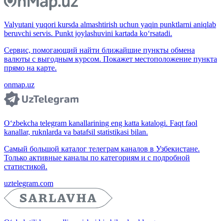
Valyutani yuqori kursda almashtirish uchun yaqin punktlarni aniqlab
beruvchi servis. Punkt joylashuvini kartada ko‘rsatadi.
Сервис, помогающий найти ближайшие пункты обмена
валюты с выгодным курсом. Покажет местоположение пункта
прямо на карте.
onmap.uz
O‘zbekcha telegram kanallarining eng katta katalogi. Faqt faol
kanallar, ruknlarda va batafsil statistikasi bilan.
Самый большой каталог телеграм каналов в Узбекистане.
Только активные каналы по категориям и с подробной
статистикой.
uztelegram.com