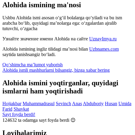
Alohida ismining ma'nosi
Ushbu Alohida ismi asosan o‘g‘il bolalarga qo‘yiladi va bu ism
arabcha bo‘lib, quyidagi ma’nolarga ega: o‘zgalardan ajralib
tutuvchi, o‘zgacha
Узнайте значение имени
Alohida
на сайте
UznayImya.ru
Alohida
ismining ingliz tilidagi ma’nosi bilan
Uzbnames.com
saytida tanishsangiz bo‘ladi.
Qo‘shimcha ma’lumot yuborish
Alohida ismli mashhurlarni bilsangiz, bizga
xabar bering
Alohida ismini yoqtirganlar, quyidagi
ismlarni ham yoqtirishadi
Hojiakbar
Muhammadrasul
Sevinch
Anas
Abduboriy
Husan
Umida
Farid
Shavkat
Sayt foyda berdi!
124632
ta odamga sayt foyda berdi 😊
Loyihalarimiz