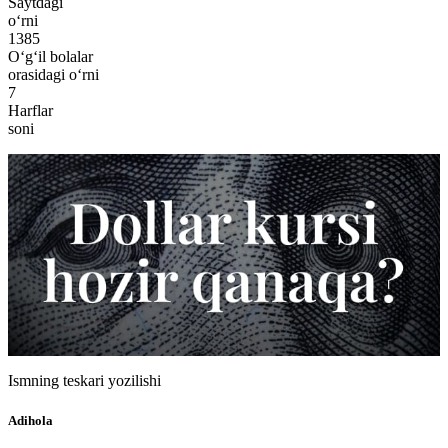
Saytdagi
o‘rni
1385
O‘g‘il bolalar
orasidagi o‘rni
7
Harflar
soni
Ismning teskari yozilishi
Adihola