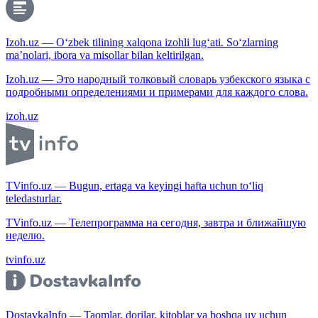
Izoh.uz — O‘zbek tilining xalqona izohli lug‘ati. So‘zlarning
ma’nolari, ibora va misollar bilan keltirilgan.
Izoh.uz — Это народный толковый словарь узбекского языка с
подробными определениями и примерами для каждого слова.
izoh.uz
TVinfo.uz — Bugun, ertaga va keyingi hafta uchun to‘liq
teledasturlar.
TVinfo.uz — Телепрограмма на сегодня, завтра и ближайшую
неделю.
tvinfo.uz
DostavkaInfo — Taomlar, dorilar, kitoblar va boshqa uy uchun