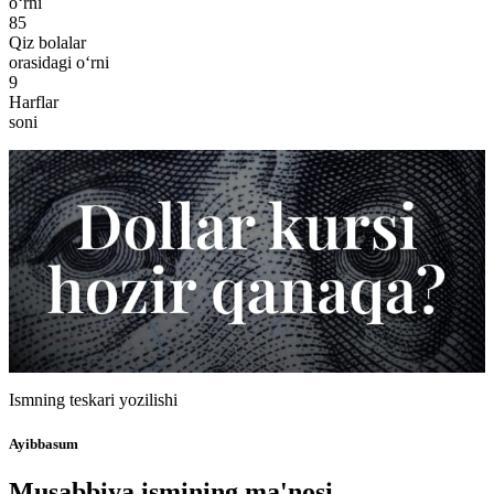
o‘rni
85
Qiz bolalar
orasidagi o‘rni
9
Harflar
soni
Ismning teskari yozilishi
Ayibbasum
Musabbiya ismining ma'nosi