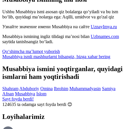
Ushbu Musabbiya ismi asosan qiz bolalarga qo‘yiladi va bu ism
bo‘lib, quyidagi ma’nolarga ega: Aqilli, umidvor va go'zal qiz
Узнайте значение имени
Musabbiya
на сайте
UznayImya.ru
Musabbiya
ismining ingliz tilidagi ma’nosi bilan
Uzbnames.com
saytida tanishsangiz bo‘ladi.
Qo‘shimcha ma’lumot yuborish
Musabbiya ismli mashhurlarni bilsangiz, bizga
xabar bering
Musabbiya ismini yoqtirganlar, quyidagi
ismlarni ham yoqtirishadi
Shahram
Abduboriy
Omina
Ibrohim
Muhammadyasin
Samiya
Afnan
Musabbiya
Islom
Sayt foyda berdi!
124635
ta odamga sayt foyda berdi 😊
Loyihalarimiz