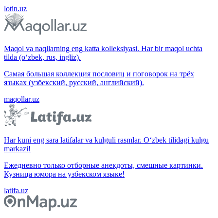
lotin.uz
Maqol va naqllarning eng katta kolleksiyasi. Har bir maqol uchta
tilda (o‘zbek, rus, ingliz).
Самая большая коллекция пословиц и поговорок на трёх
языках (узбекский, русский, английский).
maqollar.uz
Har kuni eng sara latifalar va kulguli rasmlar. O‘zbek tilidagi kulgu
markazi!
Ежедневно только отборные анекдоты, смешные картинки.
Кузница юмора на узбекском языке!
latifa.uz