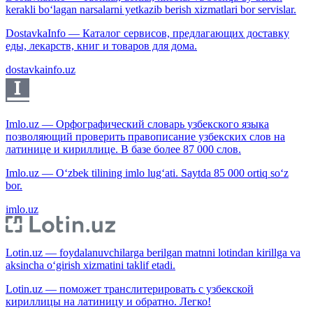
kerakli bo‘lagan narsalarni yetkazib berish xizmatlari bor servislar.
DostavkaInfo — Каталог сервисов, предлагающих доставку
еды, лекарств, книг и товаров для дома.
dostavkainfo.uz
Imlo.uz — Орфографический словарь узбекского языка
позволяющий проверить правописание узбекских слов на
латинице и кириллице. В базе более 87 000 слов.
Imlo.uz — O‘zbek tilining imlo lug‘ati. Saytda 85 000 ortiq so‘z
bor.
imlo.uz
Lotin.uz — foydalanuvchilarga berilgan matnni lotindan kirillga va
aksincha o‘girish xizmatini taklif etadi.
Lotin.uz — поможет транслитерировать с узбекской
кириллицы на латиницу и обратно. Легко!