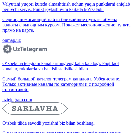
Valyutani yuqori kursda almashtirish uchun yaqin punktlarni aniqlab
beruvchi servis. Punkt joylashuvini kartada ko‘rsatadi.
Сервис, помогающий найти ближайшие пункты обмена
валюты с выгодным курсом. Покажет местоположение пункта
прямо на карте.
onmap.uz
O‘zbekcha telegram kanallarining eng katta katalogi. Faqt faol
kanallar, ruknlarda va batafsil statistikasi bilan.
Самый большой каталог телеграм каналов в Узбекистане.
Только активные каналы по категориям и с подробной
статистикой.
uztelegram.com
O‘zbek tilida savodli yozishni biz bilan boshlang.