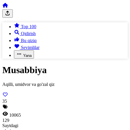
Top 100
Qidirish
Bu qiziq
Sevimlilar
Yana
Musabbiya
Aqilli, umidvor va go'zal qiz
35
10065
129
Saytdagi