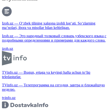
Izoh.uz — O‘zbek tilining xalqona izohli lug‘ati. So‘zlarning
ma’nolari, ibora va misollar bilan keltirilgan.
Izoh.uz — Это народный толковый словарь узбекского языка с
подробными определениями и примерами для каждого слова.
izoh.uz
TVinfo.uz — Bugun, ertaga va keyingi hafta uchun to‘liq
teledasturlar.
TVinfo.uz — Телепрограмма на сегодня, завтра и ближайшую
неделю.
tvinfo.uz