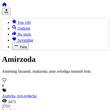
Top 100
Qidirish
Bu qiziq
Sevimlilar
Yana
Amirzoda
Amirning farzandi, shahzoda; amir avlodiga mansub bola
8
Arabcha, fors-tojikcha
3473
2753