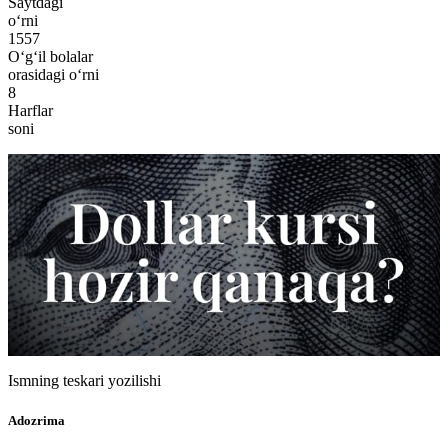
Saytdagi
o‘rni
1557
O‘g‘il bolalar
orasidagi o‘rni
8
Harflar
soni
Ismning teskari yozilishi
Adozrima