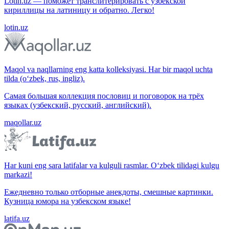
Lotin.uz — поможет транслитерировать с узбекской
кириллицы на латиницу и обратно. Легко!
lotin.uz
Maqol va naqllarning eng katta kolleksiyasi. Har bir maqol uchta
tilda (o‘zbek, rus, ingliz).
Самая большая коллекция пословиц и поговорок на трёх
языках (узбекский, русский, английский).
maqollar.uz
Har kuni eng sara latifalar va kulguli rasmlar. O‘zbek tilidagi kulgu
markazi!
Ежедневно только отборные анекдоты, смешные картинки.
Кузница юмора на узбекском языке!
latifa.uz