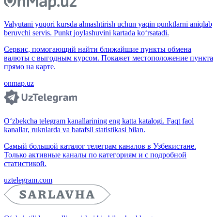
Valyutani yuqori kursda almashtirish uchun yaqin punktlarni aniqlab
beruvchi servis. Punkt joylashuvini kartada ko‘rsatadi.
Сервис, помогающий найти ближайшие пункты обмена
валюты с выгодным курсом. Покажет местоположение пункта
прямо на карте.
onmap.uz
O‘zbekcha telegram kanallarining eng katta katalogi. Faqt faol
kanallar, ruknlarda va batafsil statistikasi bilan.
Самый большой каталог телеграм каналов в Узбекистане.
Только активные каналы по категориям и с подробной
статистикой.
uztelegram.com