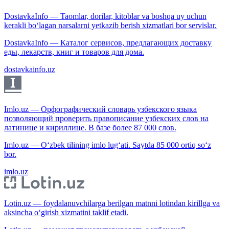
DostavkaInfo — Taomlar, dorilar, kitoblar va boshqa uy uchun
kerakli bo‘lagan narsalarni yetkazib berish xizmatlari bor servislar.
DostavkaInfo — Каталог сервисов, предлагающих доставку
еды, лекарств, книг и товаров для дома.
dostavkainfo.uz
Imlo.uz — Орфографический словарь узбекского языка
позволяющий проверить правописание узбекских слов на
латинице и кириллице. В базе более 87 000 слов.
Imlo.uz — O‘zbek tilining imlo lug‘ati. Saytda 85 000 ortiq so‘z
bor.
imlo.uz
Lotin.uz — foydalanuvchilarga berilgan matnni lotindan kirillga va
aksincha o‘girish xizmatini taklif etadi.