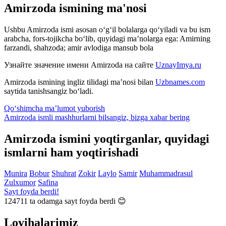
Amirzoda ismining ma'nosi
Ushbu Amirzoda ismi asosan o‘g‘il bolalarga qo‘yiladi va bu ism
arabcha, fors-tojikcha bo‘lib, quyidagi ma’nolarga ega: Amirning
farzandi, shahzoda; amir avlodiga mansub bola
Узнайте значение имени
Amirzoda
на сайте
UznayImya.ru
Amirzoda
ismining ingliz tilidagi ma’nosi bilan
Uzbnames.com
saytida tanishsangiz bo‘ladi.
Qo‘shimcha ma’lumot yuborish
Amirzoda ismli mashhurlarni bilsangiz, bizga
xabar bering
Amirzoda ismini yoqtirganlar, quyidagi
ismlarni ham yoqtirishadi
Munira
Bobur
Shuhrat
Zokir
Laylo
Samir
Muhammadrasul
Zulxumor
Safina
Sayt foyda berdi!
124711
ta odamga sayt foyda berdi 😊
Loyihalarimiz