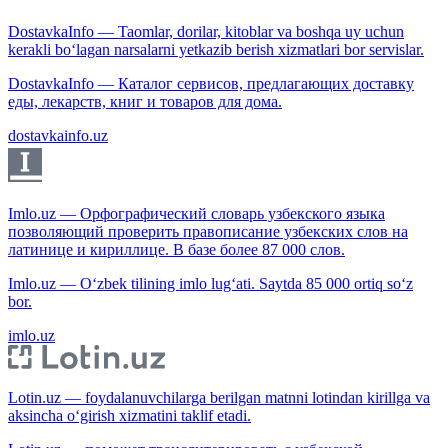
DostavkaInfo — Taomlar, dorilar, kitoblar va boshqa uy uchun
kerakli bo‘lagan narsalarni yetkazib berish xizmatlari bor servislar.
DostavkaInfo — Каталог сервисов, предлагающих доставку
еды, лекарств, книг и товаров для дома.
dostavkainfo.uz
Imlo.uz — Орфографический словарь узбекского языка
позволяющий проверить правописание узбекских слов на
латинице и кириллице. В базе более 87 000 слов.
Imlo.uz — O‘zbek tilining imlo lug‘ati. Saytda 85 000 ortiq so‘z
bor.
imlo.uz
Lotin.uz — foydalanuvchilarga berilgan matnni lotindan kirillga va
aksincha o‘girish xizmatini taklif etadi.