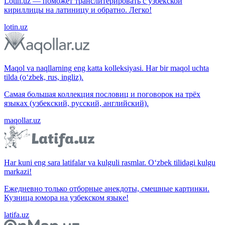
Lotin.uz — поможет транслитерировать с узбекской
кириллицы на латиницу и обратно. Легко!
lotin.uz
Maqol va naqllarning eng katta kolleksiyasi. Har bir maqol uchta
tilda (o‘zbek, rus, ingliz).
Самая большая коллекция пословиц и поговорок на трёх
языках (узбекский, русский, английский).
maqollar.uz
Har kuni eng sara latifalar va kulguli rasmlar. O‘zbek tilidagi kulgu
markazi!
Ежедневно только отборные анекдоты, смешные картинки.
Кузница юмора на узбекском языке!
latifa.uz