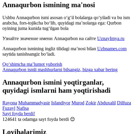
Annaqurbon ismining ma'nosi
Ushbu Annaqurbon ismi asosan o‘g‘il bolalarga qo‘yiladi va bu ism
arabcha, fors-tojikcha bo‘lib, quyidagi ma’nolarga ega: Qurbon
oyining juma kunida tug‘ilgan bola
Узнайте значение имени
Annaqurbon
на сайте
UznayImya.ru
Annaqurbon
ismining ingliz tilidagi ma’nosi bilan
Uzbnames.com
saytida tanishsangiz bo‘ladi.
Qo‘shimcha ma’lumot yuborish
Annaqurbon ismli mashhurlarni bilsangiz, bizga
xabar bering
Annaqurbon ismini yoqtirganlar,
quyidagi ismlarni ham yoqtirishadi
Rayona
Muhammadyasir
Isfandiyor
Murod
Zokir
Abduxalil
Dilfuza
Fuzayl
Nafisa
Sayt foyda berdi!
124641
ta odamga sayt foyda berdi 😊
Loyihalarimiz