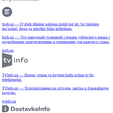
Izoh.uz — O‘zbek tilining xalqona izohli lug‘ati. So‘zlarning
ma’nolari, ibora va misollar bilan keltirilgan.
Izoh.uz — Это народный толковый словарь узбекского языка с
подробными определениями и примерами для каждого слова.
izoh.uz
TVinfo.uz — Bugun, ertaga va keyingi hafta uchun to‘liq
teledasturlar.
TVinfo.uz — Телепрограмма на сегодня, завтра и ближайшую
неделю.
tvinfo.uz