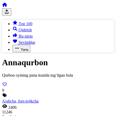
Top 100
Qidirish
Bu qiziq
Sevimlilar
Yana
Annaqurbon
Qurbon oyining juma kunida tug‘ilgan bola
9
Arabcha, fors-tojikcha
2406
11246