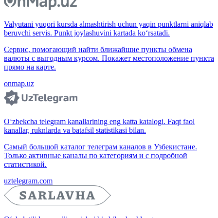
Valyutani yuqori kursda almashtirish uchun yaqin punktlarni aniqlab
beruvchi servis. Punkt joylashuvini kartada ko‘rsatadi.
Сервис, помогающий найти ближайшие пункты обмена
валюты с выгодным курсом. Покажет местоположение пункта
прямо на карте.
onmap.uz
O‘zbekcha telegram kanallarining eng katta katalogi. Faqt faol
kanallar, ruknlarda va batafsil statistikasi bilan.
Самый большой каталог телеграм каналов в Узбекистане.
Только активные каналы по категориям и с подробной
статистикой.
uztelegram.com