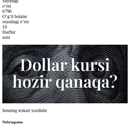
Saytdagi
o‘rni
6796
O‘g‘il bolalar
orasidagi o‘rni
10
Harflar
soni
Ismning teskari yozilishi
Nobruqanna