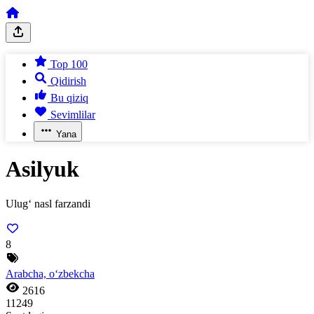
Top 100
Qidirish
Bu qiziq
Sevimlilar
Yana
Asilyuk
Ulug‘ nasl farzandi
8
Arabcha, o‘zbekcha
2616
11249