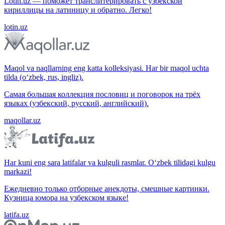
Lotin.uz — поможет транслитерировать с узбекской
кириллицы на латиницу и обратно. Легко!
lotin.uz
Maqol va naqllarning eng katta kolleksiyasi. Har bir maqol uchta
tilda (o‘zbek, rus, ingliz).
Самая большая коллекция пословиц и поговорок на трёх
языках (узбекский, русский, английский).
maqollar.uz
Har kuni eng sara latifalar va kulguli rasmlar. O‘zbek tilidagi kulgu
markazi!
Ежедневно только отборные анекдоты, смешные картинки.
Кузница юмора на узбекском языке!
latifa.uz