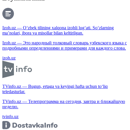
Izoh.uz — O‘zbek tilining xalqona izohli lug‘ati. So‘zlarning
ma’nolari, ibora va misollar bilan keltirilgan.
Izoh.uz — Это народный толковый словарь узбекского языка с
подробными определениями и примерами для каждого слова.
izoh.uz
TVinfo.uz — Bugun, ertaga va keyingi hafta uchun to‘liq
teledasturlar.
TVinfo.uz — Телепрограмма на сегодня, завтра и ближайшую
неделю.
tvinfo.uz