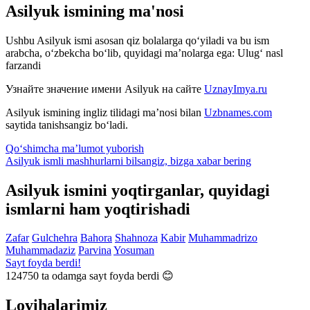
Asilyuk ismining ma'nosi
Ushbu Asilyuk ismi asosan qiz bolalarga qo‘yiladi va bu ism
arabcha, o‘zbekcha bo‘lib, quyidagi ma’nolarga ega: Ulug‘ nasl
farzandi
Узнайте значение имени
Asilyuk
на сайте
UznayImya.ru
Asilyuk
ismining ingliz tilidagi ma’nosi bilan
Uzbnames.com
saytida tanishsangiz bo‘ladi.
Qo‘shimcha ma’lumot yuborish
Asilyuk ismli mashhurlarni bilsangiz, bizga
xabar bering
Asilyuk ismini yoqtirganlar, quyidagi
ismlarni ham yoqtirishadi
Zafar
Gulchehra
Bahora
Shahnoza
Kabir
Muhammadrizo
Muhammadaziz
Parvina
Yosuman
Sayt foyda berdi!
124750
ta odamga sayt foyda berdi 😊
Loyihalarimiz