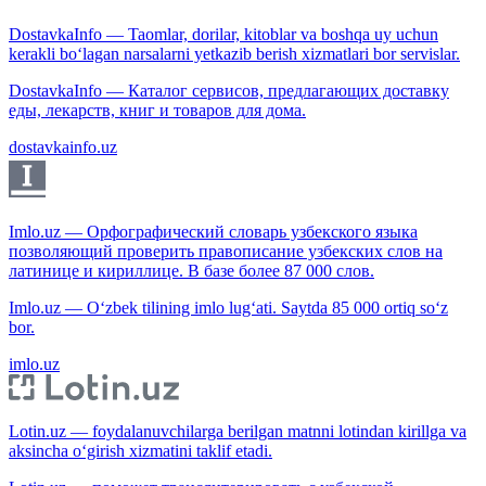
DostavkaInfo — Taomlar, dorilar, kitoblar va boshqa uy uchun
kerakli bo‘lagan narsalarni yetkazib berish xizmatlari bor servislar.
DostavkaInfo — Каталог сервисов, предлагающих доставку
еды, лекарств, книг и товаров для дома.
dostavkainfo.uz
Imlo.uz — Орфографический словарь узбекского языка
позволяющий проверить правописание узбекских слов на
латинице и кириллице. В базе более 87 000 слов.
Imlo.uz — O‘zbek tilining imlo lug‘ati. Saytda 85 000 ortiq so‘z
bor.
imlo.uz
Lotin.uz — foydalanuvchilarga berilgan matnni lotindan kirillga va
aksincha o‘girish xizmatini taklif etadi.