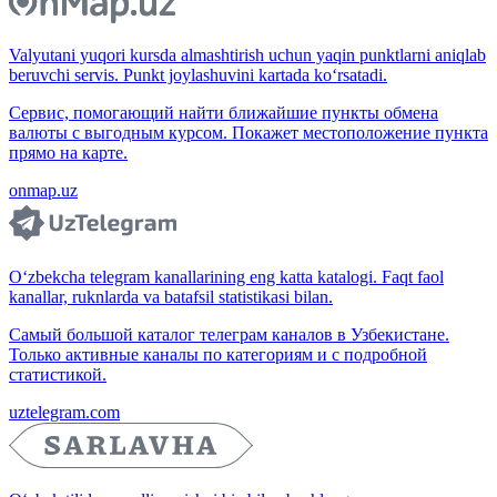
Valyutani yuqori kursda almashtirish uchun yaqin punktlarni aniqlab
beruvchi servis. Punkt joylashuvini kartada ko‘rsatadi.
Сервис, помогающий найти ближайшие пункты обмена
валюты с выгодным курсом. Покажет местоположение пункта
прямо на карте.
onmap.uz
O‘zbekcha telegram kanallarining eng katta katalogi. Faqt faol
kanallar, ruknlarda va batafsil statistikasi bilan.
Самый большой каталог телеграм каналов в Узбекистане.
Только активные каналы по категориям и с подробной
статистикой.
uztelegram.com