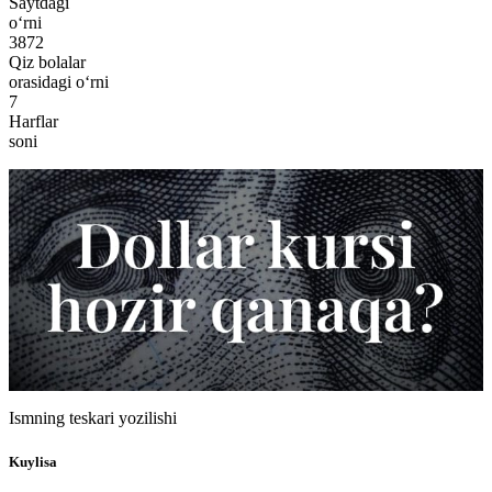
Saytdagi
o‘rni
3872
Qiz bolalar
orasidagi o‘rni
7
Harflar
soni
Ismning teskari yozilishi
Kuylisa