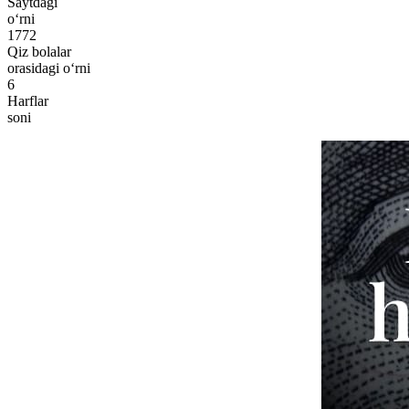
Saytdagi
o‘rni
1772
Qiz bolalar
orasidagi o‘rni
6
Harflar
soni