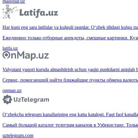
maqollar.uz
Har kuni eng sara latifalar va kulguli rasmlar. O‘zbek tilidagi kulgu m
Ежедневно только отборные анекдоты, смешные картинки. Куз
latifa.uz
Valyutani yuqori kursda almashtirish uchun yaqin punktlarni aniqlab b
Сервис, помогающий найти ближайшие пункты обмена валюты 
onmap.uz
O‘zbekcha telegram kanallarining eng katta katalogi. Faqt faol kanallar,
Самый большой каталог телеграм каналов в Узбекистане. Тольк
uztelegram.com