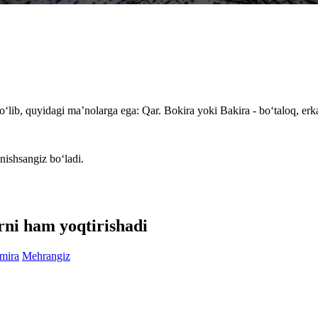
‘lib, quyidagi ma’nolarga ega: Qar. Bokira yoki Bakira - bo‘taloq, erka
nishsangiz bo‘ladi.
rni ham yoqtirishadi
mira
Mehrangiz