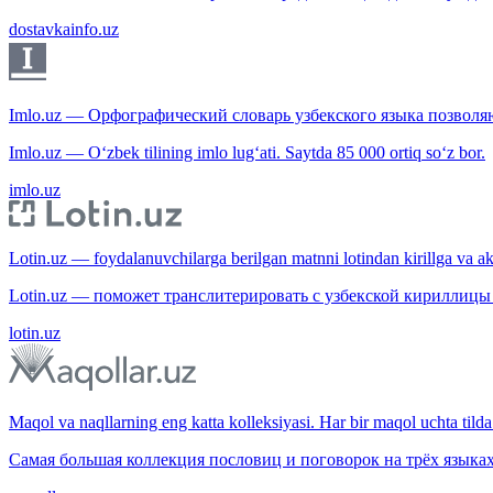
dostavkainfo.uz
Imlo.uz — Орфографический словарь узбекского языка позволяю
Imlo.uz — O‘zbek tilining imlo lug‘ati. Saytda 85 000 ortiq so‘z bor.
imlo.uz
Lotin.uz — foydalanuvchilarga berilgan matnni lotindan kirillga va aksi
Lotin.uz — поможет транслитерировать с узбекской кириллицы 
lotin.uz
Maqol va naqllarning eng katta kolleksiyasi. Har bir maqol uchta tilda 
Самая большая коллекция пословиц и поговорок на трёх языках