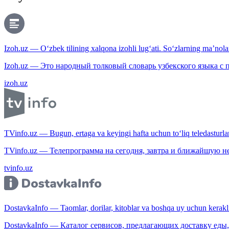
Izoh.uz — O‘zbek tilining xalqona izohli lug‘ati. So‘zlarning ma’nolari
Izoh.uz — Это народный толковый словарь узбекского языка с
izoh.uz
TVinfo.uz — Bugun, ertaga va keyingi hafta uchun to‘liq teledasturlar
TVinfo.uz — Телепрограмма на сегодня, завтра и ближайшую н
tvinfo.uz
DostavkaInfo — Taomlar, dorilar, kitoblar va boshqa uy uchun kerakli b
DostavkaInfo — Каталог сервисов, предлагающих доставку еды, 