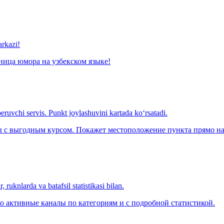
arkazi!
ница юмора на узбекском языке!
eruvchi servis. Punkt joylashuvini kartada ko‘rsatadi.
с выгодным курсом. Покажет местоположение пункта прямо на 
 ruknlarda va batafsil statistikasi bilan.
о активные каналы по категориям и с подробной статистикой.