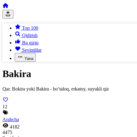
Top 100
Qidirish
Bu qiziq
Sevimlilar
Yana
Bakira
Qar. Bokira yoki Bakira - bo‘taloq, erkatoy, suyukli qiz
12
Arabcha
4182
4475