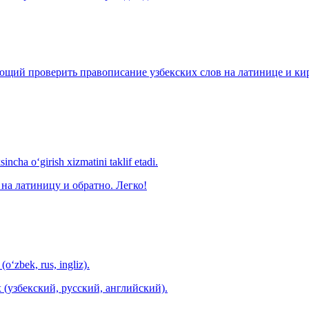
щий проверить правописание узбекских слов на латинице и кири
ncha o‘girish xizmatini taklif etadi.
на латиницу и обратно. Легко!
(o‘zbek, rus, ingliz).
 (узбекский, русский, английский).