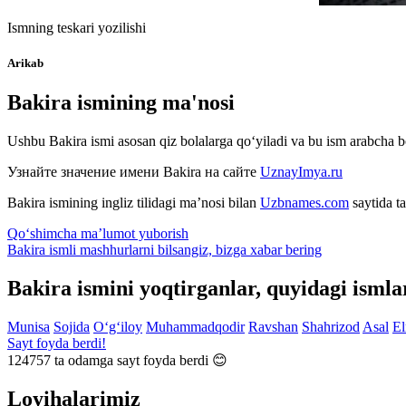
Ismning teskari yozilishi
Arikab
Bakira ismining ma'nosi
Ushbu Bakira ismi asosan qiz bolalarga qo‘yiladi va bu ism arabcha bo
Узнайте значение имени
Bakira
на сайте
UznayImya.ru
Bakira
ismining ingliz tilidagi ma’nosi bilan
Uzbnames.com
saytida ta
Qo‘shimcha ma’lumot yuborish
Bakira ismli mashhurlarni bilsangiz, bizga
xabar bering
Bakira ismini yoqtirganlar, quyidagi ismla
Munisa
Sojida
O‘g‘iloy
Muhammadqodir
Ravshan
Shahrizod
Asal
El
Sayt foyda berdi!
124757
ta odamga sayt foyda berdi 😊
Loyihalarimiz