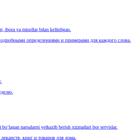
, ibora va misollar bilan keltirilgan.
 подробными определениями и примерами для каждого слова.
.
еделю.
o‘lagan narsalarni yetkazib berish xizmatlari bor servislar.
лекарств, книг и товаров для дома.