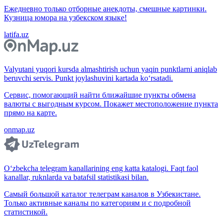
Ежедневно только отборные анекдоты, смешные картинки.
Кузница юмора на узбекском языке!
latifa.uz
Valyutani yuqori kursda almashtirish uchun yaqin punktlarni aniqlab
beruvchi servis. Punkt joylashuvini kartada ko‘rsatadi.
Сервис, помогающий найти ближайшие пункты обмена
валюты с выгодным курсом. Покажет местоположение пункта
прямо на карте.
onmap.uz
O‘zbekcha telegram kanallarining eng katta katalogi. Faqt faol
kanallar, ruknlarda va batafsil statistikasi bilan.
Самый большой каталог телеграм каналов в Узбекистане.
Только активные каналы по категориям и с подробной
статистикой.