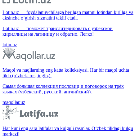
Lotin.uz — foydalanuvchilarga berilgan matnni lotindan kirillga va
aksincha o‘girish xizmatini taklif etadi.
Lotin.uz — поможет транслитерировать с узбекской
кириллицы на латиницу и обратно. Легко!
lotin.uz
Maqol va naqllarning eng katta kolleksiyasi. Har bir maqol uchta
tilda (o‘zbek, rus, ingliz).
Самая большая коллекция пословиц и поговорок на трёх
языках (узбекский, русский, английский).
maqollar.uz
Har kuni eng sara latifalar va kulguli rasmlar. O‘zbek tilidagi kulgu
markazi!