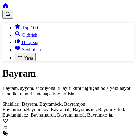
Top 100
Qidirish
Bu qiziq
Sevimlilar
Yana
Bayram
Bayram, ayyom, shodiyona, (Hayit) kuni tug‘ilgan bola yoki hayoti
shodlikka, umri tantanaga boy bo‘lsin.
Shakllari:
Bayram, Bayrambek, Bayramjon,
Bayramxon.Bayramboy. Bayramali, Bayramsaid, Bayramzohid,
Bayramniyoz, Bayramturdi, Bayrammurod, Bayramxo‘ja.
20