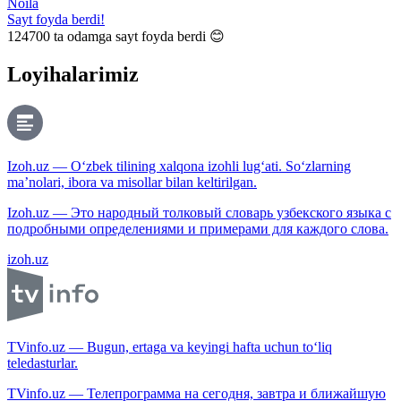
Noila
Sayt foyda berdi!
124700
ta odamga sayt foyda berdi 😊
Loyihalarimiz
Izoh.uz — O‘zbek tilining xalqona izohli lug‘ati. So‘zlarning
ma’nolari, ibora va misollar bilan keltirilgan.
Izoh.uz — Это народный толковый словарь узбекского языка с
подробными определениями и примерами для каждого слова.
izoh.uz
TVinfo.uz — Bugun, ertaga va keyingi hafta uchun to‘liq
teledasturlar.
TVinfo.uz — Телепрограмма на сегодня, завтра и ближайшую