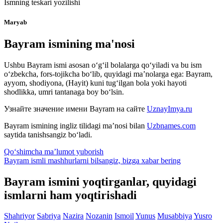
Ismning teskari yozilishi
Maryab
Bayram ismining ma'nosi
Ushbu Bayram ismi asosan o‘g‘il bolalarga qo‘yiladi va bu ism
o‘zbekcha, fors-tojikcha bo‘lib, quyidagi ma’nolarga ega: Bayram,
ayyom, shodiyona, (Hayit) kuni tug‘ilgan bola yoki hayoti
shodlikka, umri tantanaga boy bo‘lsin.
Узнайте значение имени
Bayram
на сайте
UznayImya.ru
Bayram
ismining ingliz tilidagi ma’nosi bilan
Uzbnames.com
saytida tanishsangiz bo‘ladi.
Qo‘shimcha ma’lumot yuborish
Bayram ismli mashhurlarni bilsangiz, bizga
xabar bering
Bayram ismini yoqtirganlar, quyidagi
ismlarni ham yoqtirishadi
Shahriyor
Sabriya
Nazira
Nozanin
Ismoil
Yunus
Musabbiya
Yusro