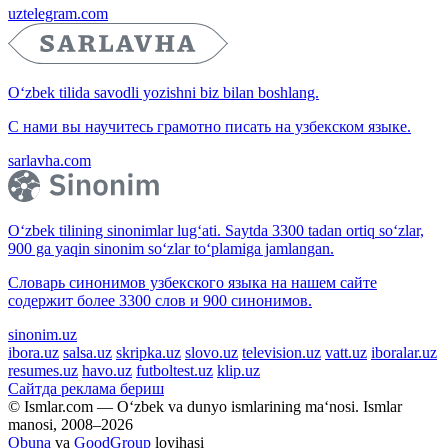
uztelegram.com
O‘zbek tilida savodli yozishni biz bilan boshlang.
С нами вы научитесь грамотно писать на узбекском языке.
sarlavha.com
O‘zbek tilining sinonimlar lug‘ati. Saytda 3300 tadan ortiq so‘zlar,
900 ga yaqin sinonim so‘zlar to‘plamiga jamlangan.
Словарь синонимов узбекского языка на нашем сайте
содержит более 3300 слов и 900 синонимов.
sinonim.uz
ibora.uz
salsa.uz
skripka.uz
slovo.uz
television.uz
vatt.uz
iboralar.uz
resumes.uz
havo.uz
futboltest.uz
klip.uz
Сайтда реклама бериш
© Ismlar.com — O‘zbek va dunyo ismlarining ma‘nosi. Ismlar
manosi, 2008–2026
Obuna
va
GoodGroup
loyihasi