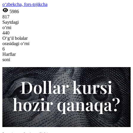
o‘zbekcha, fors-tojikcha
5986
817
Saytdagi
o‘rni
440
O‘g‘il bolalar
orasidagi o‘rni
6
Harflar
soni