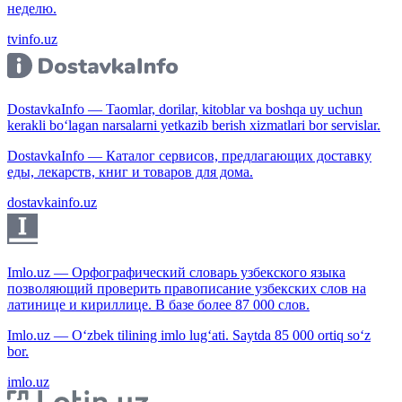
неделю.
tvinfo.uz
DostavkaInfo — Taomlar, dorilar, kitoblar va boshqa uy uchun
kerakli bo‘lagan narsalarni yetkazib berish xizmatlari bor servislar.
DostavkaInfo — Каталог сервисов, предлагающих доставку
еды, лекарств, книг и товаров для дома.
dostavkainfo.uz
Imlo.uz — Орфографический словарь узбекского языка
позволяющий проверить правописание узбекских слов на
латинице и кириллице. В базе более 87 000 слов.
Imlo.uz — O‘zbek tilining imlo lug‘ati. Saytda 85 000 ortiq so‘z
bor.
imlo.uz