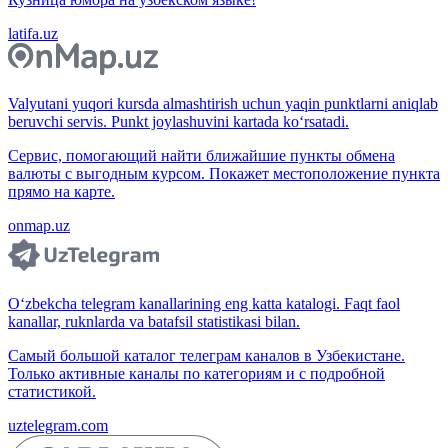
latifa.uz
Valyutani yuqori kursda almashtirish uchun yaqin punktlarni aniqlab
beruvchi servis. Punkt joylashuvini kartada ko‘rsatadi.
Сервис, помогающий найти ближайшие пункты обмена
валюты с выгодным курсом. Покажет местоположение пункта
прямо на карте.
onmap.uz
O‘zbekcha telegram kanallarining eng katta katalogi. Faqt faol
kanallar, ruknlarda va batafsil statistikasi bilan.
Самый большой каталог телеграм каналов в Узбекистане.
Только активные каналы по категориям и с подробной
статистикой.
uztelegram.com