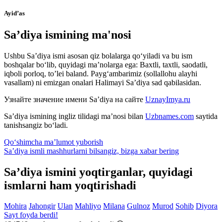
Ayid’as
Sa’diya ismining ma'nosi
Ushbu Sa’diya ismi asosan qiz bolalarga qo‘yiladi va bu ism
boshqalar bo‘lib, quyidagi ma’nolarga ega: Baxtli, taxtli, saodatli,
iqboli porloq, to’lei baland. Payg‘ambarimiz (sollallohu alayhi
vasallam) ni emizgan onalari Halimayi Sa’diya sad qabilasidan.
Узнайте значение имени
Sa’diya
на сайте
UznayImya.ru
Sa’diya
ismining ingliz tilidagi ma’nosi bilan
Uzbnames.com
saytida
tanishsangiz bo‘ladi.
Qo‘shimcha ma’lumot yuborish
Sa’diya ismli mashhurlarni bilsangiz, bizga
xabar bering
Sa’diya ismini yoqtirganlar, quyidagi
ismlarni ham yoqtirishadi
Mohira
Jahongir
Ulan
Mahliyo
Milana
Gulnoz
Murod
Sohib
Diyora
Sayt foyda berdi!