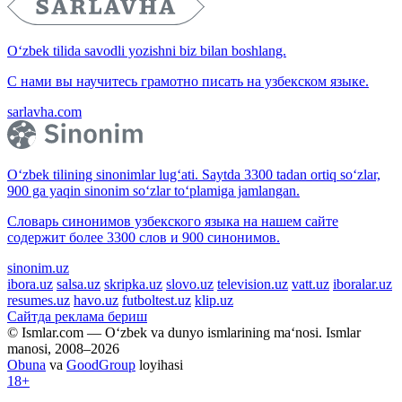
O‘zbek tilida savodli yozishni biz bilan boshlang.
С нами вы научитесь грамотно писать на узбекском языке.
sarlavha.com
O‘zbek tilining sinonimlar lug‘ati. Saytda 3300 tadan ortiq so‘zlar,
900 ga yaqin sinonim so‘zlar to‘plamiga jamlangan.
Словарь синонимов узбекского языка на нашем сайте
содержит более 3300 слов и 900 синонимов.
sinonim.uz
ibora.uz
salsa.uz
skripka.uz
slovo.uz
television.uz
vatt.uz
iboralar.uz
resumes.uz
havo.uz
futboltest.uz
klip.uz
Сайтда реклама бериш
© Ismlar.com — O‘zbek va dunyo ismlarining ma‘nosi. Ismlar
manosi, 2008–2026
Obuna
va
GoodGroup
loyihasi
18+