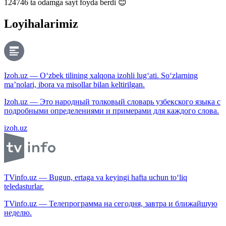
124746
ta odamga sayt foyda berdi 😊
Loyihalarimiz
Izoh.uz — O‘zbek tilining xalqona izohli lug‘ati. So‘zlarning
ma’nolari, ibora va misollar bilan keltirilgan.
Izoh.uz — Это народный толковый словарь узбекского языка с
подробными определениями и примерами для каждого слова.
izoh.uz
TVinfo.uz — Bugun, ertaga va keyingi hafta uchun to‘liq
teledasturlar.
TVinfo.uz — Телепрограмма на сегодня, завтра и ближайшую
неделю.