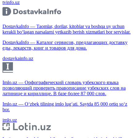
tvinfo.uz
DostavkaInfo — Taomlar, dorilar, kitoblar va boshqa uy uchun
kerakli bo‘lagan narsalarni yetkazib berish xizmatlari bor servislar.
DostavkaInfo — Каталог сервисов, предлагающих доставку
еды, лекарств, книг и товаров для дома.
dostavkainfo.uz
Imlo.uz — Орфографический словарь узбекского языка
позволяющий проверить правописание узбекских слов на
латинице и кириллице. В базе более 87 000 слов.
Imlo.uz — O‘zbek tilining imlo lug‘ati. Saytda 85 000 ortiq so‘z
bor.
imlo.uz