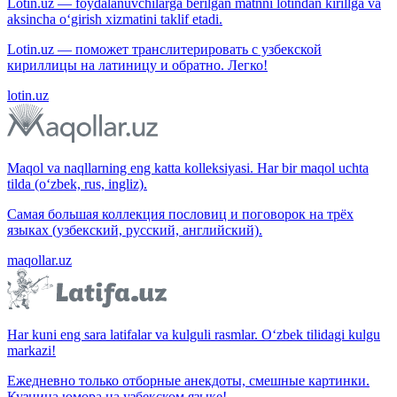
Lotin.uz — foydalanuvchilarga berilgan matnni lotindan kirillga va
aksincha o‘girish xizmatini taklif etadi.
Lotin.uz — поможет транслитерировать с узбекской
кириллицы на латиницу и обратно. Легко!
lotin.uz
Maqol va naqllarning eng katta kolleksiyasi. Har bir maqol uchta
tilda (o‘zbek, rus, ingliz).
Самая большая коллекция пословиц и поговорок на трёх
языках (узбекский, русский, английский).
maqollar.uz
Har kuni eng sara latifalar va kulguli rasmlar. O‘zbek tilidagi kulgu
markazi!
Ежедневно только отборные анекдоты, смешные картинки.
Кузница юмора на узбекском языке!