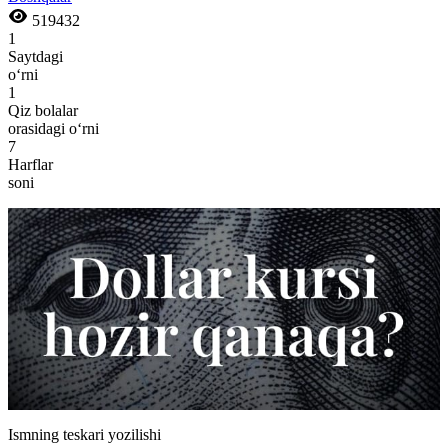
519432
1
Saytdagi
o‘rni
1
Qiz bolalar
orasidagi o‘rni
7
Harflar
soni
Ismning teskari yozilishi