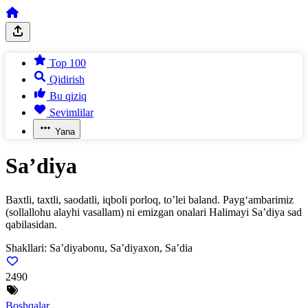
Top 100
Qidirish
Bu qiziq
Sevimlilar
Yana
Sa’diya
Baxtli, taxtli, saodatli, iqboli porloq, to’lei baland. Payg‘ambarimiz
(sollallohu alayhi vasallam) ni emizgan onalari Halimayi Sa’diya sad
qabilasidan.
Shakllari:
Sa’diyabonu, Sa’diyaxon, Sa’dia
2490
Boshqalar