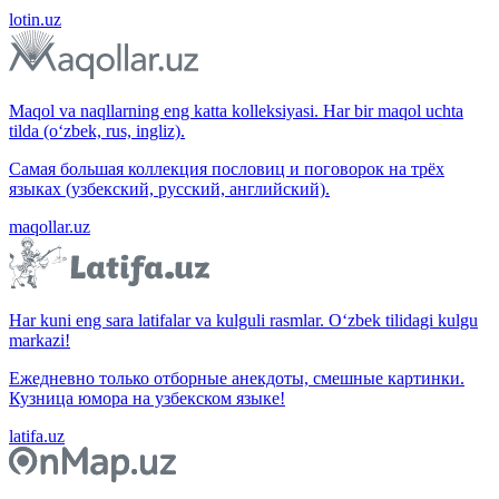
lotin.uz
Maqol va naqllarning eng katta kolleksiyasi. Har bir maqol uchta
tilda (o‘zbek, rus, ingliz).
Самая большая коллекция пословиц и поговорок на трёх
языках (узбекский, русский, английский).
maqollar.uz
Har kuni eng sara latifalar va kulguli rasmlar. O‘zbek tilidagi kulgu
markazi!
Ежедневно только отборные анекдоты, смешные картинки.
Кузница юмора на узбекском языке!
latifa.uz