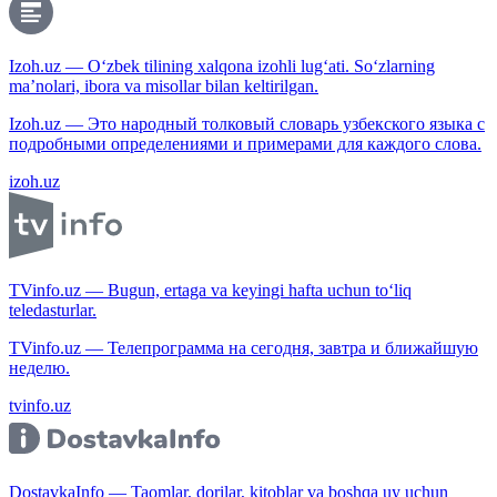
Izoh.uz — O‘zbek tilining xalqona izohli lug‘ati. So‘zlarning
ma’nolari, ibora va misollar bilan keltirilgan.
Izoh.uz — Это народный толковый словарь узбекского языка с
подробными определениями и примерами для каждого слова.
izoh.uz
TVinfo.uz — Bugun, ertaga va keyingi hafta uchun to‘liq
teledasturlar.
TVinfo.uz — Телепрограмма на сегодня, завтра и ближайшую
неделю.
tvinfo.uz
DostavkaInfo — Taomlar, dorilar, kitoblar va boshqa uy uchun