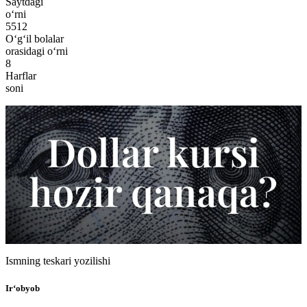
Saytdagi
o‘rni
5512
O‘g‘il bolalar
orasidagi o‘rni
8
Harflar
soni
Ismning teskari yozilishi
Ir‘obyob