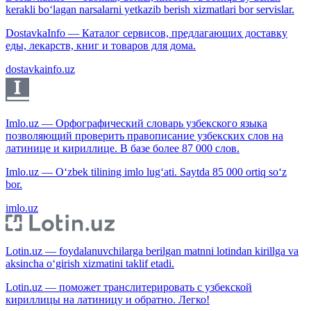
kerakli bo‘lagan narsalarni yetkazib berish xizmatlari bor servislar.
DostavkaInfo — Каталог сервисов, предлагающих доставку
еды, лекарств, книг и товаров для дома.
dostavkainfo.uz
Imlo.uz — Орфографический словарь узбекского языка
позволяющий проверить правописание узбекских слов на
латинице и кириллице. В базе более 87 000 слов.
Imlo.uz — O‘zbek tilining imlo lug‘ati. Saytda 85 000 ortiq so‘z
bor.
imlo.uz
Lotin.uz — foydalanuvchilarga berilgan matnni lotindan kirillga va
aksincha o‘girish xizmatini taklif etadi.
Lotin.uz — поможет транслитерировать с узбекской
кириллицы на латиницу и обратно. Легко!