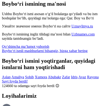
Boybo‘ri ismining ma'nosi
Ushbu Boybo‘ri ismi asosan o‘g‘il bolalarga qo‘yiladi va bu ism
boshqalar bo‘lib, quyidagi ma’nolarga ega: Qar. Boy va Bo‘ri
Узнайте значение имени
Boybo‘ri
на сайте
UznayImya.ru
Boybo‘ri
ismining ingliz tilidagi ma’nosi bilan
Uzbnames.com
saytida tanishsangiz bo‘ladi.
Qo‘shimcha ma’lumot yuborish
Boybo‘ri ismli mashhurlarni bilsangiz, bizga
xabar bering
Boybo‘ri ismini yoqtirganlar, quyidagi
ismlarni ham yoqtirishadi
Aslan
Amaliya
Sohib
Xumora
Abubakr
Zafar
Idris
Avaz
Rayona
Sayt foyda berdi!
124660
ta odamga sayt foyda berdi 😊
Loyihalarimiz