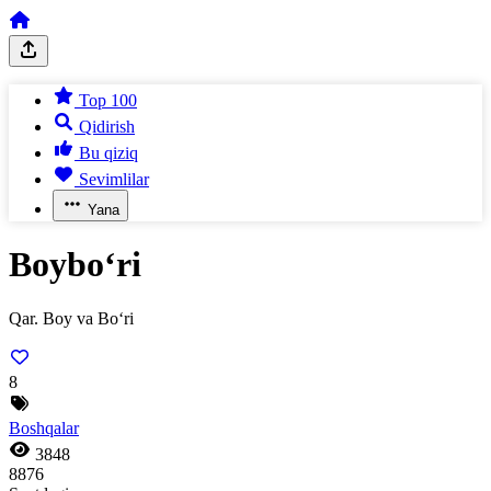
Top 100
Qidirish
Bu qiziq
Sevimlilar
Yana
Boybo‘ri
Qar. Boy va Bo‘ri
8
Boshqalar
3848
8876