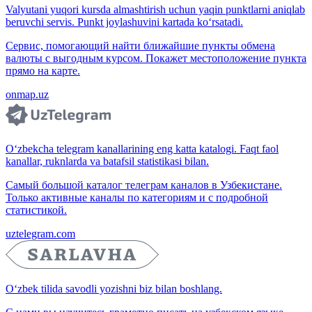
Valyutani yuqori kursda almashtirish uchun yaqin punktlarni aniqlab
beruvchi servis. Punkt joylashuvini kartada ko‘rsatadi.
Сервис, помогающий найти ближайшие пункты обмена
валюты с выгодным курсом. Покажет местоположение пункта
прямо на карте.
onmap.uz
O‘zbekcha telegram kanallarining eng katta katalogi. Faqt faol
kanallar, ruknlarda va batafsil statistikasi bilan.
Самый большой каталог телеграм каналов в Узбекистане.
Только активные каналы по категориям и с подробной
статистикой.
uztelegram.com
O‘zbek tilida savodli yozishni biz bilan boshlang.