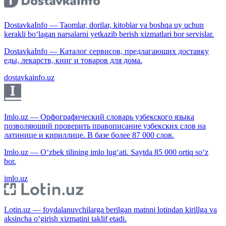
DostavkaInfo — Taomlar, dorilar, kitoblar va boshqa uy uchun
kerakli bo‘lagan narsalarni yetkazib berish xizmatlari bor servislar.
DostavkaInfo — Каталог сервисов, предлагающих доставку
еды, лекарств, книг и товаров для дома.
dostavkainfo.uz
Imlo.uz — Орфографический словарь узбекского языка
позволяющий проверить правописание узбекских слов на
латинице и кириллице. В базе более 87 000 слов.
Imlo.uz — O‘zbek tilining imlo lug‘ati. Saytda 85 000 ortiq so‘z
bor.
imlo.uz
Lotin.uz — foydalanuvchilarga berilgan matnni lotindan kirillga va
aksincha o‘girish xizmatini taklif etadi.