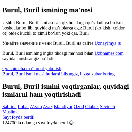
Burul, Buril ismining ma'nosi
Ushbu Burul, Buril ismi asosan qiz bolalarga qo‘yiladi va bu ism
boshqalar bo‘lib, quyidagi ma’nolarga ega: Burul (ko‘kish, xoldor
ot) otdek kuchli to‘zimli bo‘lsin yoki qar. Buril
Узнайте значение имени
Burul, Buril
на сайте
UznayImya.ru
Burul, Buril
ismining ingliz tilidagi ma’nosi bilan
Uzbnames.com
saytida tanishsangiz bo‘ladi.
Qo‘shimcha ma’lumot yuborish
Burul, Buril ismli mashhurlarni bilsangiz, bizga
xabar bering
Burul, Buril ismini yoqtirganlar, quyidagi
ismlarni ham yoqtirishadi
Sabrina
Lobar
A’zam
Avaz
Isfandiyor
Ozod
Otabek
Sevinch
Muslima
Sayt foyda berdi!
124700
ta odamga sayt foyda berdi 😊