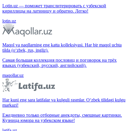
Lotin.uz — поможет транслитерировать с узбекской
кириллицы на латиницу и обратно. Легко!
lotin.uz
Maqol va naqllarning eng katta kolleksiyasi. Har bir maqol uchta
tilda (o‘zbek, rus, ingliz).
Самая большая коллекция пословиц и поговорок на трёх
языках (узбекский, русский, английский).
maqollar.uz
Har kuni eng sara latifalar va kulguli rasmlar. O‘zbek tilidagi kulgu
markazi!
Ежедневно только отборные анекдоты, смешные картинки.
Кузница юмора на узбекском языке!
latifa.uz