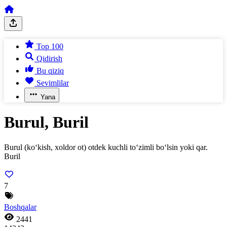
Top 100
Qidirish
Bu qiziq
Sevimlilar
Yana
Burul, Buril
Burul (ko‘kish, xoldor ot) otdek kuchli to‘zimli bo‘lsin yoki qar.
Buril
7
Boshqalar
2441