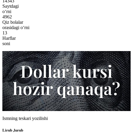
14343
Saytdagi
o‘rni
4962
Qiz bolalar
orasidagi o‘rni
13
Harflar
soni
Ismning teskari yozilishi
Lirub ,lurub