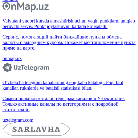
Valyutani yuqori kursda almashtirish uchun yaqin punktlarni aniqlab
beruvchi servis. Punkt joylashuvini kartada ko‘rsatadi.
Сервис, помогающий найти ближайшие пункты обмена
валюты с выгодным курсом. Покажет местоположение пункта
прямо на карте.
onmap.uz
O‘zbekcha telegram kanallarining eng katta katalogi. Faqt faol
kanallar, ruknlarda va batafsil statistikasi bilan.
Самый большой каталог телеграм каналов в Узбекистане.
Только активные каналы по категориям и с подробной
статистикой.
uztelegram.com