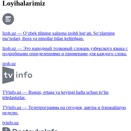
Loyihalarimiz
Izoh.uz — O‘zbek tilining xalqona izohli lug‘ati. So‘zlarning
ma’nolari, ibora va misollar bilan keltirilgan.
Izoh.uz — Это народный толковый словарь узбекского языка с
подробными определениями и примерами для каждого слова.
izoh.uz
TVinfo.uz — Bugun, ertaga va keyingi hafta uchun to‘liq
teledasturlar.
TVinfo.uz — Телепрограмма на сегодня, завтра и ближайшую
неделю.
tvinfo.uz