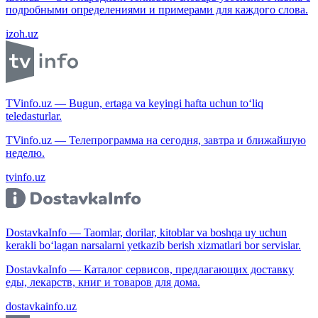
подробными определениями и примерами для каждого слова.
izoh.uz
TVinfo.uz — Bugun, ertaga va keyingi hafta uchun to‘liq
teledasturlar.
TVinfo.uz — Телепрограмма на сегодня, завтра и ближайшую
неделю.
tvinfo.uz
DostavkaInfo — Taomlar, dorilar, kitoblar va boshqa uy uchun
kerakli bo‘lagan narsalarni yetkazib berish xizmatlari bor servislar.
DostavkaInfo — Каталог сервисов, предлагающих доставку
еды, лекарств, книг и товаров для дома.
dostavkainfo.uz