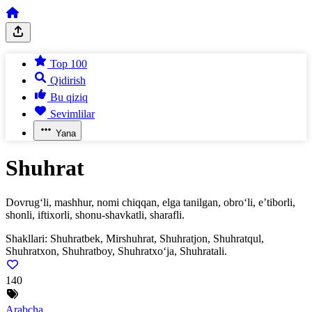
Top 100
Qidirish
Bu qiziq
Sevimlilar
Yana
Shuhrat
Dovrug‘li, mashhur, nomi chiqqan, elga tanilgan, obro‘li, e’tiborli,
shonli, iftixorli, shonu-shavkatli, sharafli.
Shakllari:
Shuhratbek, Mirshuhrat, Shuhratjon, Shuhratqul,
Shuhratxon, Shuhratboy, Shuhratxo‘ja, Shuhratali.
140
Arabcha