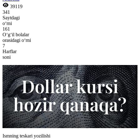
39119
341
Saytdagi
o‘rni
161
O‘g‘il bolalar
orasidagi o‘rni
7
Harflar
soni
Ismning teskari yozilishi