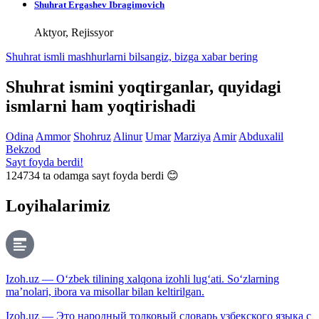
​Shuhrat Ergashev Ibragimovich
Aktyor, Rejissyor
Shuhrat ismli mashhurlarni bilsangiz, bizga
xabar bering
Shuhrat ismini yoqtirganlar, quyidagi
ismlarni ham yoqtirishadi
Odina
Ammor
Shohruz
Alinur
Umar
Marziya
Amir
Abduxalil
Bekzod
Sayt foyda berdi!
124734
ta odamga sayt foyda berdi 😊
Loyihalarimiz
Izoh.uz — O‘zbek tilining xalqona izohli lug‘ati. So‘zlarning
ma’nolari, ibora va misollar bilan keltirilgan.
Izoh.uz — Это народный толковый словарь узбекского языка с