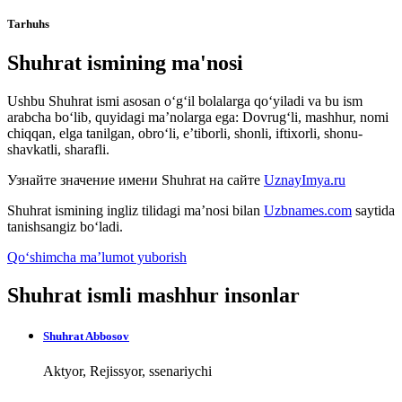
Tarhuhs
Shuhrat ismining ma'nosi
Ushbu Shuhrat ismi asosan o‘g‘il bolalarga qo‘yiladi va bu ism
arabcha bo‘lib, quyidagi ma’nolarga ega: Dovrug‘li, mashhur, nomi
chiqqan, elga tanilgan, obro‘li, e’tiborli, shonli, iftixorli, shonu-
shavkatli, sharafli.
Узнайте значение имени
Shuhrat
на сайте
UznayImya.ru
Shuhrat
ismining ingliz tilidagi ma’nosi bilan
Uzbnames.com
saytida
tanishsangiz bo‘ladi.
Qo‘shimcha ma’lumot yuborish
Shuhrat ismli mashhur insonlar
Shuhrat Abbosov
Aktyor, Rejissyor, ssenariychi