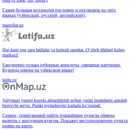
tilda (o‘zbek, rus, ingliz).
Самая большая коллекция пословиц и поговорок на трёх
языках (узбекский, русский, английский).
maqollar.uz
Har kuni eng sara latifalar va kulguli rasmlar. O‘zbek tilidagi kulgu
markazi!
Ежедневно только отборные анекдоты, смешные картинки.
Кузница юмора на узбекском языке!
latifa.uz
Valyutani yuqori kursda almashtirish uchun yaqin punktlarni aniqlab
beruvchi servis. Punkt joylashuvini kartada ko‘rsatadi.
Сервис, помогающий найти ближайшие пункты обмена
валюты с выгодным курсом. Покажет местоположение пункта
прямо на карте.