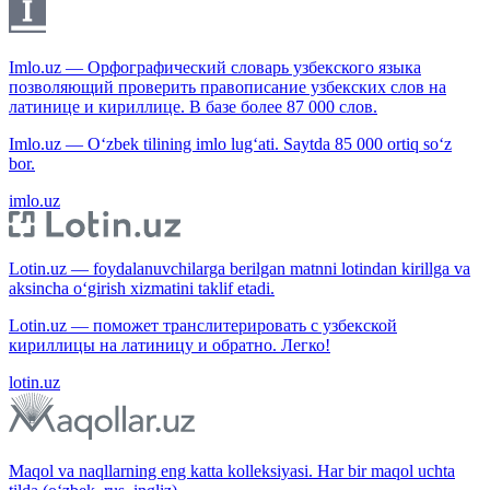
Imlo.uz — Орфографический словарь узбекского языка
позволяющий проверить правописание узбекских слов на
латинице и кириллице. В базе более 87 000 слов.
Imlo.uz — O‘zbek tilining imlo lug‘ati. Saytda 85 000 ortiq so‘z
bor.
imlo.uz
Lotin.uz — foydalanuvchilarga berilgan matnni lotindan kirillga va
aksincha o‘girish xizmatini taklif etadi.
Lotin.uz — поможет транслитерировать с узбекской
кириллицы на латиницу и обратно. Легко!
lotin.uz
Maqol va naqllarning eng katta kolleksiyasi. Har bir maqol uchta