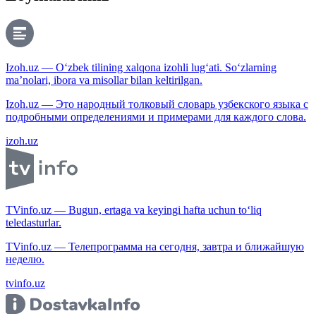
Izoh.uz — O‘zbek tilining xalqona izohli lug‘ati. So‘zlarning
ma’nolari, ibora va misollar bilan keltirilgan.
Izoh.uz — Это народный толковый словарь узбекского языка с
подробными определениями и примерами для каждого слова.
izoh.uz
TVinfo.uz — Bugun, ertaga va keyingi hafta uchun to‘liq
teledasturlar.
TVinfo.uz — Телепрограмма на сегодня, завтра и ближайшую
неделю.
tvinfo.uz