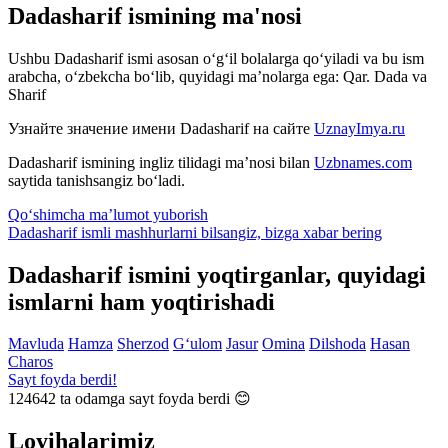
Dadasharif ismining ma'nosi
Ushbu Dadasharif ismi asosan o‘g‘il bolalarga qo‘yiladi va bu ism
arabcha, o‘zbekcha bo‘lib, quyidagi ma’nolarga ega: Qar. Dada va
Sharif
Узнайте значение имени
Dadasharif
на сайте
UznayImya.ru
Dadasharif
ismining ingliz tilidagi ma’nosi bilan
Uzbnames.com
saytida tanishsangiz bo‘ladi.
Qo‘shimcha ma’lumot yuborish
Dadasharif ismli mashhurlarni bilsangiz, bizga
xabar bering
Dadasharif ismini yoqtirganlar, quyidagi
ismlarni ham yoqtirishadi
Mavluda
Hamza
Sherzod
G‘ulom
Jasur
Omina
Dilshoda
Hasan
Charos
Sayt foyda berdi!
124642
ta odamga sayt foyda berdi 😊
Loyihalarimiz