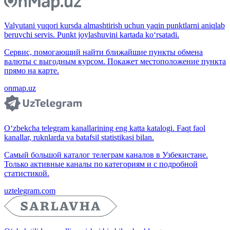
Valyutani yuqori kursda almashtirish uchun yaqin punktlarni aniqlab
beruvchi servis. Punkt joylashuvini kartada ko‘rsatadi.
Сервис, помогающий найти ближайшие пункты обмена
валюты с выгодным курсом. Покажет местоположение пункта
прямо на карте.
onmap.uz
O‘zbekcha telegram kanallarining eng katta katalogi. Faqt faol
kanallar, ruknlarda va batafsil statistikasi bilan.
Самый большой каталог телеграм каналов в Узбекистане.
Только активные каналы по категориям и с подробной
статистикой.
uztelegram.com