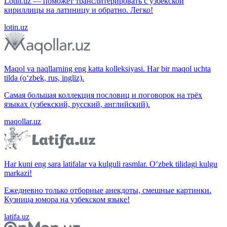
Lotin.uz — поможет транслитерировать с узбекской
кириллицы на латиницу и обратно. Легко!
lotin.uz
Maqol va naqllarning eng katta kolleksiyasi. Har bir maqol uchta
tilda (o‘zbek, rus, ingliz).
Самая большая коллекция пословиц и поговорок на трёх
языках (узбекский, русский, английский).
maqollar.uz
Har kuni eng sara latifalar va kulguli rasmlar. O‘zbek tilidagi kulgu
markazi!
Ежедневно только отборные анекдоты, смешные картинки.
Кузница юмора на узбекском языке!
latifa.uz