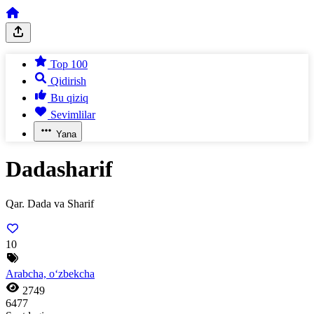
Top 100
Qidirish
Bu qiziq
Sevimlilar
Yana
Dadasharif
Qar. Dada va Sharif
10
Arabcha, o‘zbekcha
2749
6477