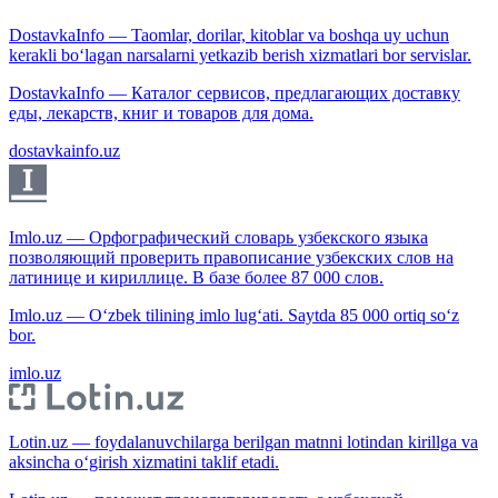
DostavkaInfo — Taomlar, dorilar, kitoblar va boshqa uy uchun
kerakli bo‘lagan narsalarni yetkazib berish xizmatlari bor servislar.
DostavkaInfo — Каталог сервисов, предлагающих доставку
еды, лекарств, книг и товаров для дома.
dostavkainfo.uz
Imlo.uz — Орфографический словарь узбекского языка
позволяющий проверить правописание узбекских слов на
латинице и кириллице. В базе более 87 000 слов.
Imlo.uz — O‘zbek tilining imlo lug‘ati. Saytda 85 000 ortiq so‘z
bor.
imlo.uz
Lotin.uz — foydalanuvchilarga berilgan matnni lotindan kirillga va
aksincha o‘girish xizmatini taklif etadi.