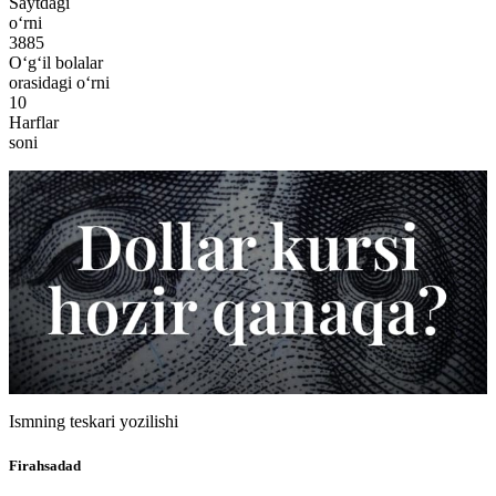
Saytdagi
o‘rni
3885
O‘g‘il bolalar
orasidagi o‘rni
10
Harflar
soni
Ismning teskari yozilishi
Firahsadad