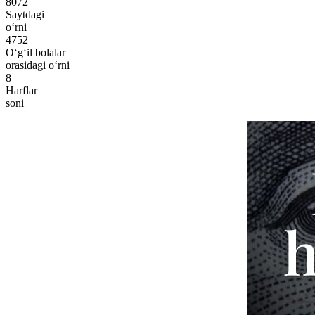
8072
Saytdagi
o‘rni
4752
O‘g‘il bolalar
orasidagi o‘rni
8
Harflar
soni