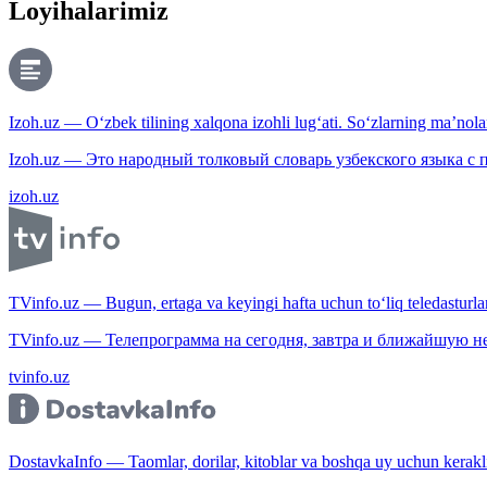
Loyihalarimiz
Izoh.uz — O‘zbek tilining xalqona izohli lug‘ati. So‘zlarning ma’nolari
Izoh.uz — Это народный толковый словарь узбекского языка с
izoh.uz
TVinfo.uz — Bugun, ertaga va keyingi hafta uchun to‘liq teledasturlar
TVinfo.uz — Телепрограмма на сегодня, завтра и ближайшую н
tvinfo.uz
DostavkaInfo — Taomlar, dorilar, kitoblar va boshqa uy uchun kerakli b