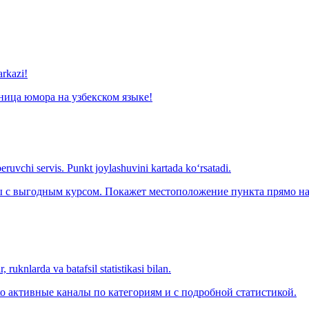
arkazi!
ница юмора на узбекском языке!
eruvchi servis. Punkt joylashuvini kartada ko‘rsatadi.
с выгодным курсом. Покажет местоположение пункта прямо на 
 ruknlarda va batafsil statistikasi bilan.
о активные каналы по категориям и с подробной статистикой.