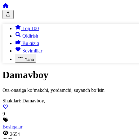
Top 100
Qidirish
Bu qiziq
Sevimlilar
Yana
Damavboy
Ota-onasiga ko‘makchi, yordamchi, suyanch bo‘lsin
Shakllari:
Damavboy,
9
Boshqalar
2654