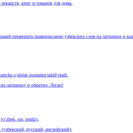
лекарств, книг и товаров для дома.
щий проверить правописание узбекских слов на латинице и кири
ncha o‘girish xizmatini taklif etadi.
на латиницу и обратно. Легко!
(o‘zbek, rus, ingliz).
 (узбекский, русский, английский).