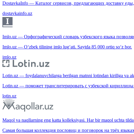
DostavkaInfo — Каталог сервисов, предлагающих доставку еды, 
dostavkainfo.uz
Imlo.uz — Орфографический словарь узбекского языка позволяю
Imlo.uz — O‘zbek tilining imlo lug‘ati. Saytda 85 000 ortiq so‘z bor.
imlo.uz
Lotin.uz — foydalanuvchilarga berilgan matnni lotindan kirillga va aksi
Lotin.uz — поможет транслитерировать с узбекской кириллицы 
lotin.uz
Maqol va naqllarning eng katta kolleksiyasi. Har bir maqol uchta tilda 
Самая большая коллекция пословиц и поговорок на трёх языках