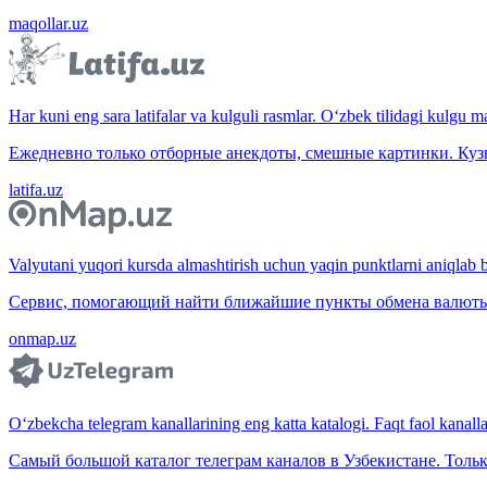
maqollar.uz
Har kuni eng sara latifalar va kulguli rasmlar. O‘zbek tilidagi kulgu m
Ежедневно только отборные анекдоты, смешные картинки. Куз
latifa.uz
Valyutani yuqori kursda almashtirish uchun yaqin punktlarni aniqlab b
Сервис, помогающий найти ближайшие пункты обмена валюты 
onmap.uz
O‘zbekcha telegram kanallarining eng katta katalogi. Faqt faol kanallar,
Самый большой каталог телеграм каналов в Узбекистане. Тольк