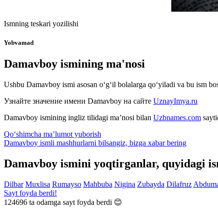
Ismning teskari yozilishi
Yobvamad
Damavboy ismining ma'nosi
Ushbu Damavboy ismi asosan o‘g‘il bolalarga qo‘yiladi va bu ism bos
Узнайте значение имени
Damavboy
на сайте
UznayImya.ru
Damavboy
ismining ingliz tilidagi ma’nosi bilan
Uzbnames.com
sayti
Qo‘shimcha ma’lumot yuborish
Damavboy ismli mashhurlarni bilsangiz, bizga
xabar bering
Damavboy ismini yoqtirganlar, quyidagi i
Dilbar
Muxlisa
Rumayso
Mahbuba
Nigina
Zubayda
Dilafruz
Abduma
Sayt foyda berdi!
124696
ta odamga sayt foyda berdi 😊