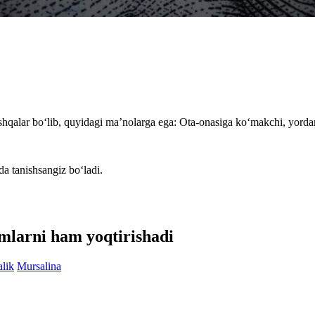
hqalar bo‘lib, quyidagi ma’nolarga ega: Ota-onasiga ko‘makchi, yorda
da tanishsangiz bo‘ladi.
smlarni ham yoqtirishadi
lik
Mursalina