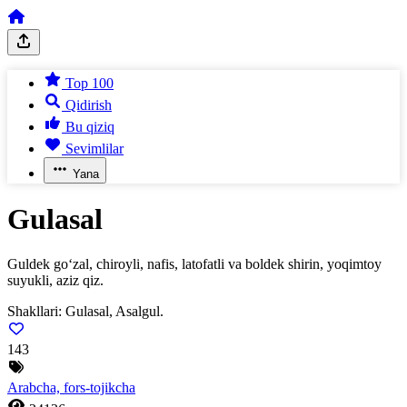
Top 100
Qidirish
Bu qiziq
Sevimlilar
Yana
Gulasal
Guldek go‘zal, chiroyli, nafis, latofatli va boldek shirin, yoqimtoy
suyukli, aziz qiz.
Shakllari:
Gulasal, Asalgul.
143
Arabcha, fors-tojikcha