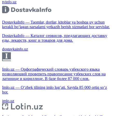
tvinfo.uz
DostavkaInfo — Taomlar, dorilar, kitoblar va boshqa uy uchun
kerakli bo‘lagan narsalarni yetkazib berish xizmatlari bor servislar.
DostavkaInfo — Каталог сервисов, предлагающих доставку
еды, лекарств, книг и товаров для дома.
dostavkainfo.uz
Imlo.uz — Орфографический словарь узбекского языка
позволяющий проверить правописание узбекских слов на
латинице и кириллице. В базе более 87 000 слов.
Imlo.uz — O‘zbek tilining imlo lug‘ati. Saytda 85 000 ortiq so‘z
bor.
imlo.uz