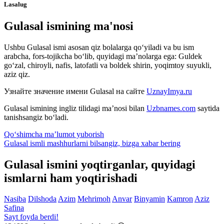
Lasalug
Gulasal ismining ma'nosi
Ushbu Gulasal ismi asosan qiz bolalarga qo‘yiladi va bu ism
arabcha, fors-tojikcha bo‘lib, quyidagi ma’nolarga ega: Guldek
go‘zal, chiroyli, nafis, latofatli va boldek shirin, yoqimtoy suyukli,
aziz qiz.
Узнайте значение имени
Gulasal
на сайте
UznayImya.ru
Gulasal
ismining ingliz tilidagi ma’nosi bilan
Uzbnames.com
saytida
tanishsangiz bo‘ladi.
Qo‘shimcha ma’lumot yuborish
Gulasal ismli mashhurlarni bilsangiz, bizga
xabar bering
Gulasal ismini yoqtirganlar, quyidagi
ismlarni ham yoqtirishadi
Nasiba
Dilshoda
Azim
Mehrimoh
Anvar
Binyamin
Kamron
Aziz
Safina
Sayt foyda berdi!