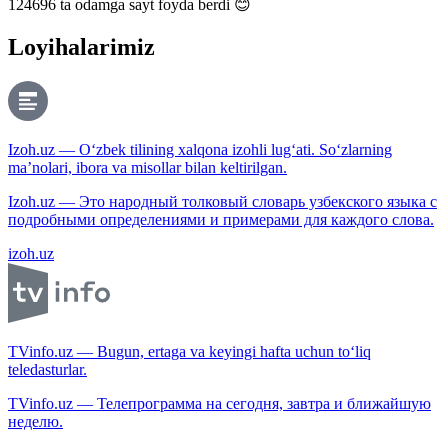
124696
ta odamga sayt foyda berdi 😊
Loyihalarimiz
Izoh.uz — O‘zbek tilining xalqona izohli lug‘ati. So‘zlarning
ma’nolari, ibora va misollar bilan keltirilgan.
Izoh.uz — Это народный толковый словарь узбекского языка с
подробными определениями и примерами для каждого слова.
izoh.uz
TVinfo.uz — Bugun, ertaga va keyingi hafta uchun to‘liq
teledasturlar.
TVinfo.uz — Телепрограмма на сегодня, завтра и ближайшую
неделю.