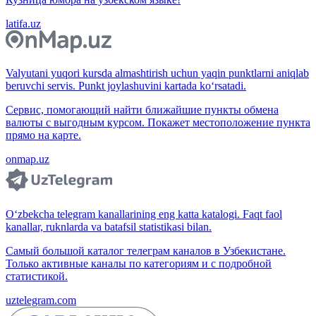
latifa.uz
Valyutani yuqori kursda almashtirish uchun yaqin punktlarni aniqlab
beruvchi servis. Punkt joylashuvini kartada ko‘rsatadi.
Сервис, помогающий найти ближайшие пункты обмена
валюты с выгодным курсом. Покажет местоположение пункта
прямо на карте.
onmap.uz
O‘zbekcha telegram kanallarining eng katta katalogi. Faqt faol
kanallar, ruknlarda va batafsil statistikasi bilan.
Самый большой каталог телеграм каналов в Узбекистане.
Только активные каналы по категориям и с подробной
статистикой.
uztelegram.com