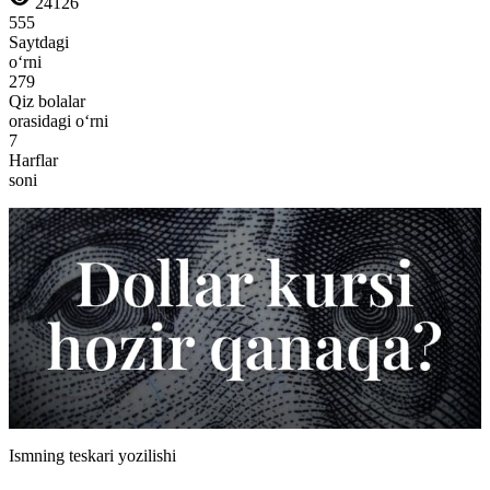
24126
555
Saytdagi
o‘rni
279
Qiz bolalar
orasidagi o‘rni
7
Harflar
soni
Ismning teskari yozilishi