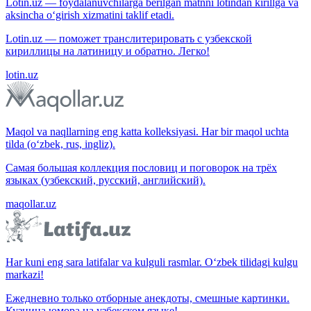
Lotin.uz — foydalanuvchilarga berilgan matnni lotindan kirillga va
aksincha o‘girish xizmatini taklif etadi.
Lotin.uz — поможет транслитерировать с узбекской
кириллицы на латиницу и обратно. Легко!
lotin.uz
Maqol va naqllarning eng katta kolleksiyasi. Har bir maqol uchta
tilda (o‘zbek, rus, ingliz).
Самая большая коллекция пословиц и поговорок на трёх
языках (узбекский, русский, английский).
maqollar.uz
Har kuni eng sara latifalar va kulguli rasmlar. O‘zbek tilidagi kulgu
markazi!
Ежедневно только отборные анекдоты, смешные картинки.
Кузница юмора на узбекском языке!