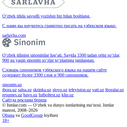
O‘zbek tilida savodli yozishni biz bilan boshlang.
С нами вы научитесь грамотно писать на узбекском языке.
sarlavha.com
O‘zbek tilining sinonimlar lug‘ati. Saytda 3300 tadan ortiq so‘zlar,
900 ga yaqin sinonim so‘zlar to‘plamiga jamlangan.
Словарь синонимов узбекского языка на нашем сайте
содержит более 3300 слов и 900 синонимов.
sinonim.uz
ibora.uz
salsa.uz
skripka.uz
slovo.uz
television.uz
vatt.uz
iboralar.uz
resumes.uz
havo.uz
futboltest.uz
klip.uz
Сайтда реклама бериш
© Ismlar.com — O‘zbek va dunyo ismlarining ma‘nosi. Ismlar
manosi, 2008–2026
Obuna
va
GoodGroup
loyihasi
18+