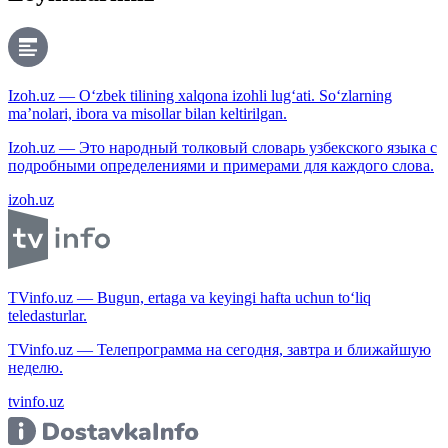
Izoh.uz — O‘zbek tilining xalqona izohli lug‘ati. So‘zlarning
ma’nolari, ibora va misollar bilan keltirilgan.
Izoh.uz — Это народный толковый словарь узбекского языка с
подробными определениями и примерами для каждого слова.
izoh.uz
TVinfo.uz — Bugun, ertaga va keyingi hafta uchun to‘liq
teledasturlar.
TVinfo.uz — Телепрограмма на сегодня, завтра и ближайшую
неделю.
tvinfo.uz