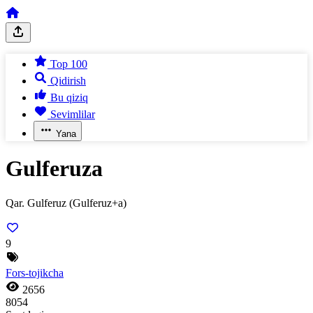
Top 100
Qidirish
Bu qiziq
Sevimlilar
Yana
Gulferuza
Qar. Gulferuz (Gulferuz+a)
9
Fors-tojikcha
2656
8054