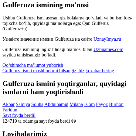
Gulferuza ismining ma'nosi
Ushbu Gulferuza ismi asosan qiz bolalarga qo‘yiladi va bu ism fors-
tojikcha bo‘lib, quyidagi ma’nolarga ega: Qar. Gulferuz
(Gulferuz+a)
Узнайте значение имени
Gulferuza
на сайте
UznayImya.ru
Gulferuza
ismining ingliz tilidagi ma’nosi bilan
Uzbnames.com
saytida tanishsangiz bo‘ladi.
Qo‘shimcha ma’lumot yuborish
Gulferuza ismli mashhurlarni bilsangiz, bizga
xabar bering
Gulferuza ismini yoqtirganlar, quyidagi
ismlarni ham yoqtirishadi
Akbar
Samiya
Soliha
Abdulhamid
Milana
Islom
Fayoz
Burhon
Faridun
Sayt foyda berdi!
124719
ta odamga sayt foyda berdi 😊
Loyihalarimiz