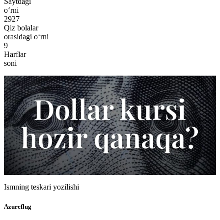
Saytdagi
o‘rni
2927
Qiz bolalar
orasidagi o‘rni
9
Harflar
soni
Ismning teskari yozilishi
Azureflug