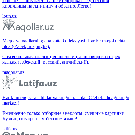
Lotin.uz — поможет транслитерировать с узбекской
кириллицы на латиницу и обратно. Легко!
lotin.uz
Maqol va naqllarning eng katta kolleksiyasi. Har bir maqol uchta
tilda (o‘zbek, rus, ingliz).
Самая большая коллекция пословиц и поговорок на трёх
языках (узбекский, русский, английский).
maqollar.uz
Har kuni eng sara latifalar va kulguli rasmlar. O‘zbek tilidagi kulgu
markazi!
Ежедневно только отборные анекдоты, смешные картинки.
Кузница юмора на узбекском языке!
latifa.uz