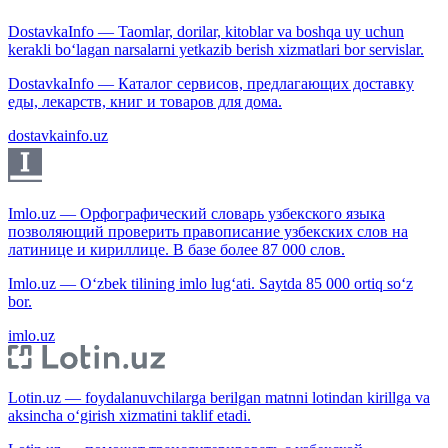
DostavkaInfo — Taomlar, dorilar, kitoblar va boshqa uy uchun
kerakli bo‘lagan narsalarni yetkazib berish xizmatlari bor servislar.
DostavkaInfo — Каталог сервисов, предлагающих доставку
еды, лекарств, книг и товаров для дома.
dostavkainfo.uz
Imlo.uz — Орфографический словарь узбекского языка
позволяющий проверить правописание узбекских слов на
латинице и кириллице. В базе более 87 000 слов.
Imlo.uz — O‘zbek tilining imlo lug‘ati. Saytda 85 000 ortiq so‘z
bor.
imlo.uz
Lotin.uz — foydalanuvchilarga berilgan matnni lotindan kirillga va
aksincha o‘girish xizmatini taklif etadi.