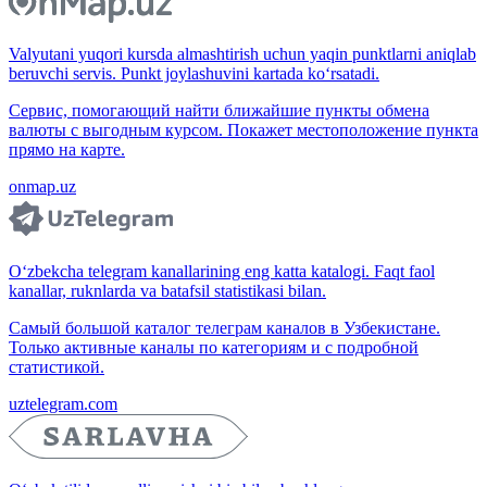
Valyutani yuqori kursda almashtirish uchun yaqin punktlarni aniqlab
beruvchi servis. Punkt joylashuvini kartada ko‘rsatadi.
Сервис, помогающий найти ближайшие пункты обмена
валюты с выгодным курсом. Покажет местоположение пункта
прямо на карте.
onmap.uz
O‘zbekcha telegram kanallarining eng katta katalogi. Faqt faol
kanallar, ruknlarda va batafsil statistikasi bilan.
Самый большой каталог телеграм каналов в Узбекистане.
Только активные каналы по категориям и с подробной
статистикой.
uztelegram.com