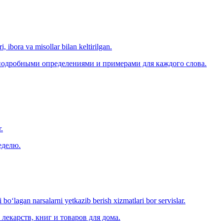
, ibora va misollar bilan keltirilgan.
 подробными определениями и примерами для каждого слова.
.
еделю.
o‘lagan narsalarni yetkazib berish xizmatlari bor servislar.
лекарств, книг и товаров для дома.