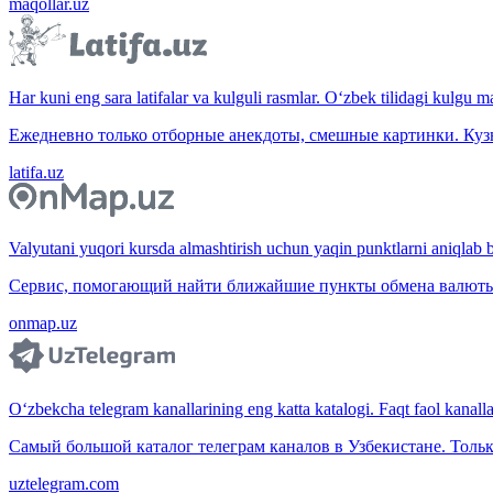
maqollar.uz
Har kuni eng sara latifalar va kulguli rasmlar. O‘zbek tilidagi kulgu m
Ежедневно только отборные анекдоты, смешные картинки. Куз
latifa.uz
Valyutani yuqori kursda almashtirish uchun yaqin punktlarni aniqlab b
Сервис, помогающий найти ближайшие пункты обмена валюты 
onmap.uz
O‘zbekcha telegram kanallarining eng katta katalogi. Faqt faol kanallar,
Самый большой каталог телеграм каналов в Узбекистане. Тольк
uztelegram.com