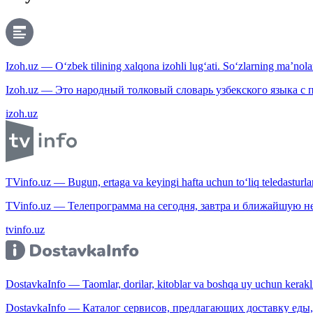
Izoh.uz — O‘zbek tilining xalqona izohli lug‘ati. So‘zlarning ma’nolari
Izoh.uz — Это народный толковый словарь узбекского языка с
izoh.uz
TVinfo.uz — Bugun, ertaga va keyingi hafta uchun to‘liq teledasturlar
TVinfo.uz — Телепрограмма на сегодня, завтра и ближайшую н
tvinfo.uz
DostavkaInfo — Taomlar, dorilar, kitoblar va boshqa uy uchun kerakli b
DostavkaInfo — Каталог сервисов, предлагающих доставку еды, 