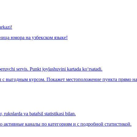
arkazi!
ница юмора на узбекском языке!
eruvchi servis. Punkt joylashuvini kartada ko‘rsatadi.
с выгодным курсом. Покажет местоположение пункта прямо на 
 ruknlarda va batafsil statistikasi bilan.
о активные каналы по категориям и с подробной статистикой.