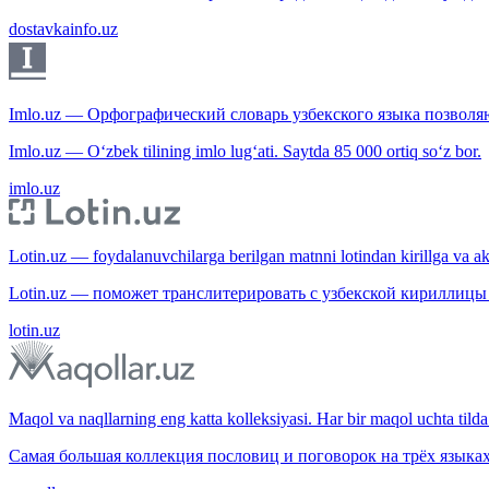
dostavkainfo.uz
Imlo.uz — Орфографический словарь узбекского языка позволяю
Imlo.uz — O‘zbek tilining imlo lug‘ati. Saytda 85 000 ortiq so‘z bor.
imlo.uz
Lotin.uz — foydalanuvchilarga berilgan matnni lotindan kirillga va aksi
Lotin.uz — поможет транслитерировать с узбекской кириллицы 
lotin.uz
Maqol va naqllarning eng katta kolleksiyasi. Har bir maqol uchta tilda 
Самая большая коллекция пословиц и поговорок на трёх языках