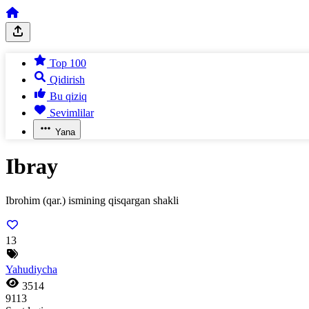
Top 100
Qidirish
Bu qiziq
Sevimlilar
Yana
Ibray
Ibrohim (qar.) ismining qisqargan shakli
13
Yahudiycha
3514
9113