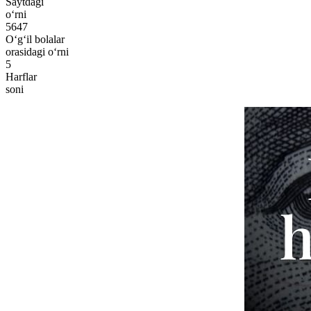
Saytdagi
o‘rni
5647
O‘g‘il bolalar
orasidagi o‘rni
5
Harflar
soni