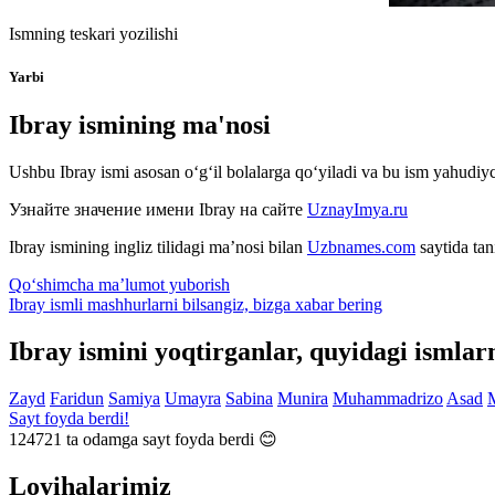
Ismning teskari yozilishi
Yarbi
Ibray ismining ma'nosi
Ushbu Ibray ismi asosan o‘g‘il bolalarga qo‘yiladi va bu ism yahudiyc
Узнайте значение имени
Ibray
на сайте
UznayImya.ru
Ibray
ismining ingliz tilidagi ma’nosi bilan
Uzbnames.com
saytida tan
Qo‘shimcha ma’lumot yuborish
Ibray ismli mashhurlarni bilsangiz, bizga
xabar bering
Ibray ismini yoqtirganlar, quyidagi ismlar
Zayd
Faridun
Samiya
Umayra
Sabina
Munira
Muhammadrizo
Asad
Sayt foyda berdi!
124721
ta odamga sayt foyda berdi 😊
Loyihalarimiz