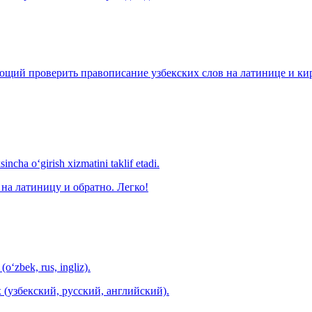
щий проверить правописание узбекских слов на латинице и кири
ncha o‘girish xizmatini taklif etadi.
на латиницу и обратно. Легко!
(o‘zbek, rus, ingliz).
 (узбекский, русский, английский).