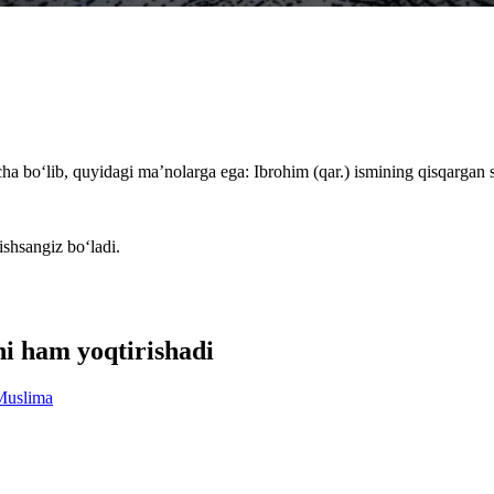
ha bo‘lib, quyidagi ma’nolarga ega: Ibrohim (qar.) ismining qisqargan 
ishsangiz bo‘ladi.
ni ham yoqtirishadi
Muslima