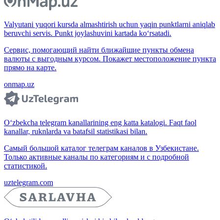
Valyutani yuqori kursda almashtirish uchun yaqin punktlarni aniqlab
beruvchi servis. Punkt joylashuvini kartada ko‘rsatadi.
Сервис, помогающий найти ближайшие пункты обмена
валюты с выгодным курсом. Покажет местоположение пункта
прямо на карте.
onmap.uz
O‘zbekcha telegram kanallarining eng katta katalogi. Faqt faol
kanallar, ruknlarda va batafsil statistikasi bilan.
Самый большой каталог телеграм каналов в Узбекистане.
Только активные каналы по категориям и с подробной
статистикой.
uztelegram.com