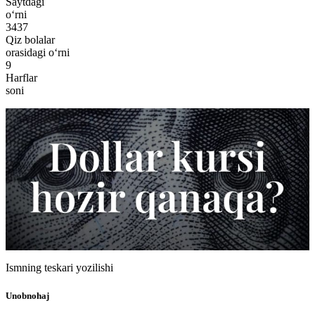
Saytdagi
o‘rni
3437
Qiz bolalar
orasidagi o‘rni
9
Harflar
soni
Ismning teskari yozilishi
Unobnohaj