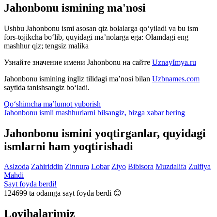
Jahonbonu ismining ma'nosi
Ushbu Jahonbonu ismi asosan qiz bolalarga qo‘yiladi va bu ism
fors-tojikcha bo‘lib, quyidagi ma’nolarga ega: Olamdagi eng
mashhur qiz; tengsiz malika
Узнайте значение имени
Jahonbonu
на сайте
UznayImya.ru
Jahonbonu
ismining ingliz tilidagi ma’nosi bilan
Uzbnames.com
saytida tanishsangiz bo‘ladi.
Qo‘shimcha ma’lumot yuborish
Jahonbonu ismli mashhurlarni bilsangiz, bizga
xabar bering
Jahonbonu ismini yoqtirganlar, quyidagi
ismlarni ham yoqtirishadi
Aslzoda
Zahiriddin
Zinnura
Lobar
Ziyo
Bibisora
Muzdalifa
Zulfiya
Mahdi
Sayt foyda berdi!
124699
ta odamga sayt foyda berdi 😊
Loyihalarimiz