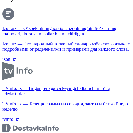
Izoh.uz — O‘zbek tilining xalqona izohli lug‘ati. So‘zlarning
ma’nolari, ibora va misollar bilan keltirilgan.
Izoh.uz — Это народный толковый словарь узбекского языка с
подробными определениями и примерами для каждого слова.
izoh.uz
TVinfo.uz — Bugun, ertaga va keyingi hafta uchun to‘liq
teledasturlar.
TVinfo.uz — Телепрограмма на сегодня, завтра и ближайшую
неделю.
tvinfo.uz