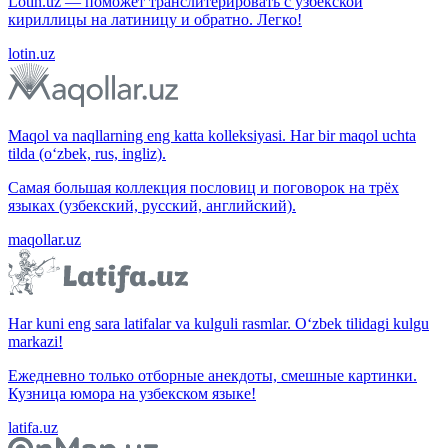
Lotin.uz — поможет транслитерировать с узбекской
кириллицы на латиницу и обратно. Легко!
lotin.uz
Maqol va naqllarning eng katta kolleksiyasi. Har bir maqol uchta
tilda (o‘zbek, rus, ingliz).
Самая большая коллекция пословиц и поговорок на трёх
языках (узбекский, русский, английский).
maqollar.uz
Har kuni eng sara latifalar va kulguli rasmlar. O‘zbek tilidagi kulgu
markazi!
Ежедневно только отборные анекдоты, смешные картинки.
Кузница юмора на узбекском языке!
latifa.uz