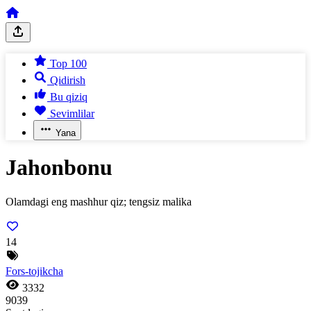
Top 100
Qidirish
Bu qiziq
Sevimlilar
Yana
Jahonbonu
Olamdagi eng mashhur qiz; tengsiz malika
14
Fors-tojikcha
3332
9039