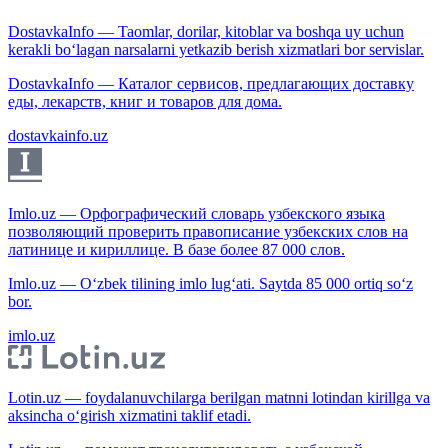
DostavkaInfo — Taomlar, dorilar, kitoblar va boshqa uy uchun
kerakli bo‘lagan narsalarni yetkazib berish xizmatlari bor servislar.
DostavkaInfo — Каталог сервисов, предлагающих доставку
еды, лекарств, книг и товаров для дома.
dostavkainfo.uz
Imlo.uz — Орфографический словарь узбекского языка
позволяющий проверить правописание узбекских слов на
латинице и кириллице. В базе более 87 000 слов.
Imlo.uz — O‘zbek tilining imlo lug‘ati. Saytda 85 000 ortiq so‘z
bor.
imlo.uz
Lotin.uz — foydalanuvchilarga berilgan matnni lotindan kirillga va
aksincha o‘girish xizmatini taklif etadi.