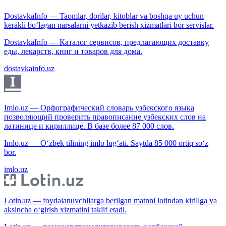
DostavkaInfo — Taomlar, dorilar, kitoblar va boshqa uy uchun
kerakli bo‘lagan narsalarni yetkazib berish xizmatlari bor servislar.
DostavkaInfo — Каталог сервисов, предлагающих доставку
еды, лекарств, книг и товаров для дома.
dostavkainfo.uz
Imlo.uz — Орфографический словарь узбекского языка
позволяющий проверить правописание узбекских слов на
латинице и кириллице. В базе более 87 000 слов.
Imlo.uz — O‘zbek tilining imlo lug‘ati. Saytda 85 000 ortiq so‘z
bor.
imlo.uz
Lotin.uz — foydalanuvchilarga berilgan matnni lotindan kirillga va
aksincha o‘girish xizmatini taklif etadi.