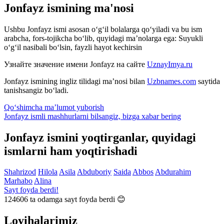
Jonfayz ismining ma'nosi
Ushbu Jonfayz ismi asosan o‘g‘il bolalarga qo‘yiladi va bu ism
arabcha, fors-tojikcha bo‘lib, quyidagi ma’nolarga ega: Suyukli
o‘g‘il nasibali bo‘lsin, fayzli hayot kechirsin
Узнайте значение имени
Jonfayz
на сайте
UznayImya.ru
Jonfayz
ismining ingliz tilidagi ma’nosi bilan
Uzbnames.com
saytida
tanishsangiz bo‘ladi.
Qo‘shimcha ma’lumot yuborish
Jonfayz ismli mashhurlarni bilsangiz, bizga
xabar bering
Jonfayz ismini yoqtirganlar, quyidagi
ismlarni ham yoqtirishadi
Shahrizod
Hilola
Asila
Abduboriy
Saida
Abbos
Abdurahim
Marhabo
Alina
Sayt foyda berdi!
124606
ta odamga sayt foyda berdi 😊
Loyihalarimiz