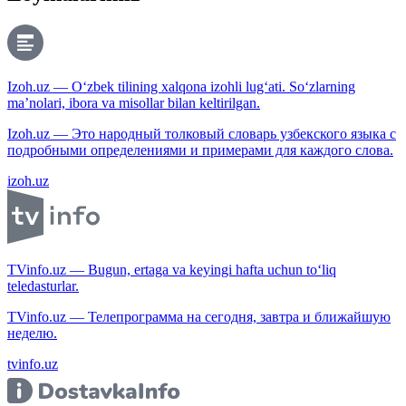
Izoh.uz — O‘zbek tilining xalqona izohli lug‘ati. So‘zlarning
ma’nolari, ibora va misollar bilan keltirilgan.
Izoh.uz — Это народный толковый словарь узбекского языка с
подробными определениями и примерами для каждого слова.
izoh.uz
TVinfo.uz — Bugun, ertaga va keyingi hafta uchun to‘liq
teledasturlar.
TVinfo.uz — Телепрограмма на сегодня, завтра и ближайшую
неделю.
tvinfo.uz