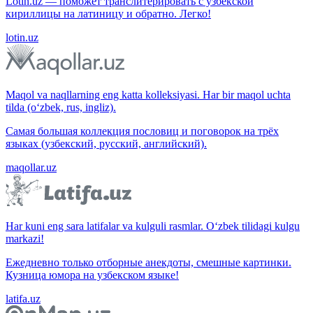
Lotin.uz — поможет транслитерировать с узбекской
кириллицы на латиницу и обратно. Легко!
lotin.uz
Maqol va naqllarning eng katta kolleksiyasi. Har bir maqol uchta
tilda (o‘zbek, rus, ingliz).
Самая большая коллекция пословиц и поговорок на трёх
языках (узбекский, русский, английский).
maqollar.uz
Har kuni eng sara latifalar va kulguli rasmlar. O‘zbek tilidagi kulgu
markazi!
Ежедневно только отборные анекдоты, смешные картинки.
Кузница юмора на узбекском языке!
latifa.uz