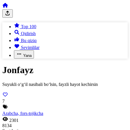
Top 100
Qidirish
Bu qiziq
Sevimlilar
Yana
Jonfayz
Suyukli o‘g‘il nasibali bo‘lsin, fayzli hayot kechirsin
7
Arabcha, fors-tojikcha
2301
8134