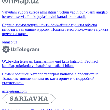
Valyutani yuqori kursda almashtirish uchun yaqin punktlarni aniqlab
beruvchi servis. Punkt joylashuvini kartada ko‘rsatadi.
Сервис, помогающий найти ближайшие пункты обмена
валюты с выгодным курсом. Покажет местоположение пункта
прямо на карте.
onmap.uz
O‘zbekcha telegram kanallarining eng katta katalogi. Faqt faol
kanallar, ruknlarda va batafsil statistikasi bilan.
Самый большой каталог телеграм каналов в Узбекистане.
Только активные каналы по категориям и с подробной
статистикой.
uztelegram.com