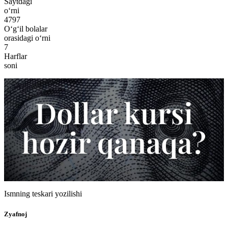
Saytdagi
o‘rni
4797
O‘g‘il bolalar
orasidagi o‘rni
7
Harflar
soni
Ismning teskari yozilishi
Zyafnoj