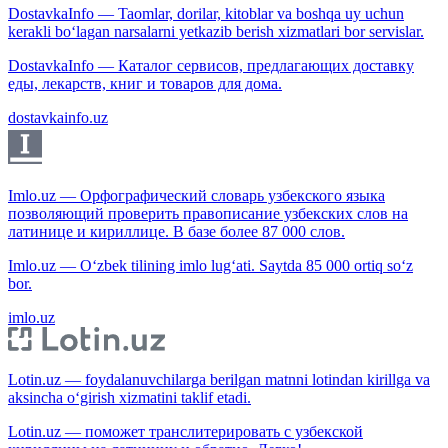
DostavkaInfo — Taomlar, dorilar, kitoblar va boshqa uy uchun
kerakli bo‘lagan narsalarni yetkazib berish xizmatlari bor servislar.
DostavkaInfo — Каталог сервисов, предлагающих доставку
еды, лекарств, книг и товаров для дома.
dostavkainfo.uz
Imlo.uz — Орфографический словарь узбекского языка
позволяющий проверить правописание узбекских слов на
латинице и кириллице. В базе более 87 000 слов.
Imlo.uz — O‘zbek tilining imlo lug‘ati. Saytda 85 000 ortiq so‘z
bor.
imlo.uz
Lotin.uz — foydalanuvchilarga berilgan matnni lotindan kirillga va
aksincha o‘girish xizmatini taklif etadi.
Lotin.uz — поможет транслитерировать с узбекской