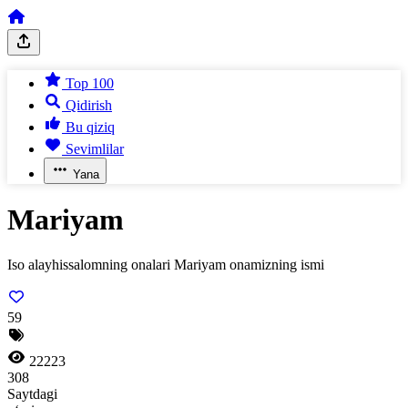
Top 100
Qidirish
Bu qiziq
Sevimlilar
Yana
Mariyam
Iso alayhissalomning onalari Mariyam onamizning ismi
59
22223
308
Saytdagi