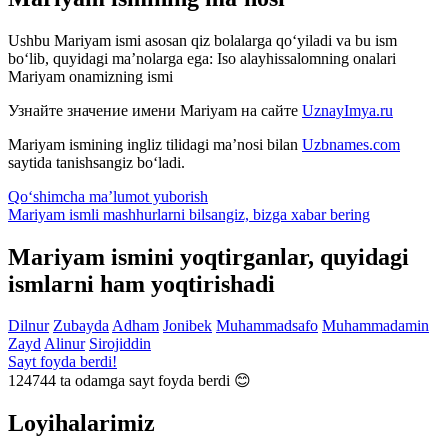
Ushbu Mariyam ismi asosan qiz bolalarga qo‘yiladi va bu ism
bo‘lib, quyidagi ma’nolarga ega: Iso alayhissalomning onalari
Mariyam onamizning ismi
Узнайте значение имени
Mariyam
на сайте
UznayImya.ru
Mariyam
ismining ingliz tilidagi ma’nosi bilan
Uzbnames.com
saytida tanishsangiz bo‘ladi.
Qo‘shimcha ma’lumot yuborish
Mariyam ismli mashhurlarni bilsangiz, bizga
xabar bering
Mariyam ismini yoqtirganlar, quyidagi
ismlarni ham yoqtirishadi
Dilnur
Zubayda
Adham
Jonibek
Muhammadsafo
Muhammadamin
Zayd
Alinur
Sirojiddin
Sayt foyda berdi!
124744
ta odamga sayt foyda berdi 😊
Loyihalarimiz