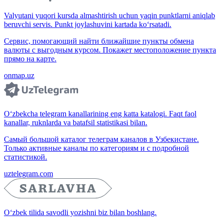
Valyutani yuqori kursda almashtirish uchun yaqin punktlarni aniqlab
beruvchi servis. Punkt joylashuvini kartada ko‘rsatadi.
Сервис, помогающий найти ближайшие пункты обмена
валюты с выгодным курсом. Покажет местоположение пункта
прямо на карте.
onmap.uz
O‘zbekcha telegram kanallarining eng katta katalogi. Faqt faol
kanallar, ruknlarda va batafsil statistikasi bilan.
Самый большой каталог телеграм каналов в Узбекистане.
Только активные каналы по категориям и с подробной
статистикой.
uztelegram.com
O‘zbek tilida savodli yozishni biz bilan boshlang.