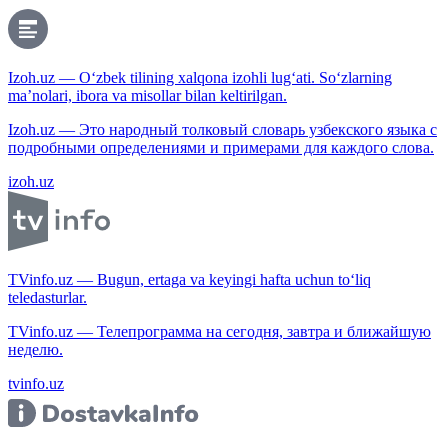
Izoh.uz — O‘zbek tilining xalqona izohli lug‘ati. So‘zlarning
ma’nolari, ibora va misollar bilan keltirilgan.
Izoh.uz — Это народный толковый словарь узбекского языка с
подробными определениями и примерами для каждого слова.
izoh.uz
TVinfo.uz — Bugun, ertaga va keyingi hafta uchun to‘liq
teledasturlar.
TVinfo.uz — Телепрограмма на сегодня, завтра и ближайшую
неделю.
tvinfo.uz