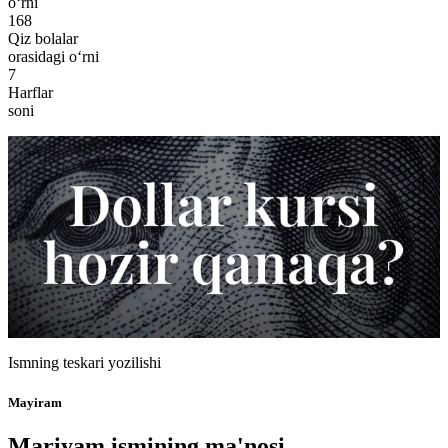
o‘rni
168
Qiz bolalar
orasidagi o‘rni
7
Harflar
soni
Ismning teskari yozilishi
Mayiram
Mariyam ismining ma'nosi