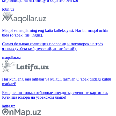
кириллицы на латиницу и обратно. Легко!
lotin.uz
Maqol va naqllarning eng katta kolleksiyasi. Har bir maqol uchta
tilda (o‘zbek, rus, ingliz).
Самая большая коллекция пословиц и поговорок на трёх
языках (узбекский, русский, английский).
maqollar.uz
Har kuni eng sara latifalar va kulguli rasmlar. O‘zbek tilidagi kulgu
markazi!
Ежедневно только отборные анекдоты, смешные картинки.
Кузница юмора на узбекском языке!
latifa.uz