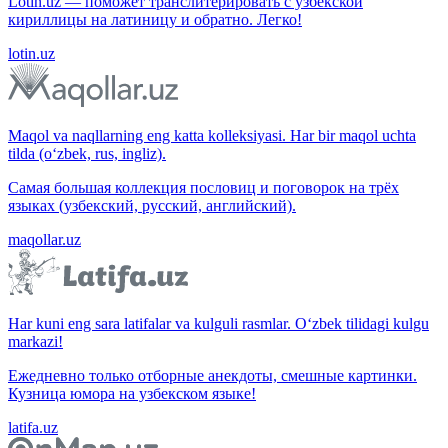
Lotin.uz — поможет транслитерировать с узбекской
кириллицы на латиницу и обратно. Легко!
lotin.uz
Maqol va naqllarning eng katta kolleksiyasi. Har bir maqol uchta
tilda (o‘zbek, rus, ingliz).
Самая большая коллекция пословиц и поговорок на трёх
языках (узбекский, русский, английский).
maqollar.uz
Har kuni eng sara latifalar va kulguli rasmlar. O‘zbek tilidagi kulgu
markazi!
Ежедневно только отборные анекдоты, смешные картинки.
Кузница юмора на узбекском языке!
latifa.uz