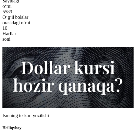
Saytdagi
o‘rni
5589
O‘g‘il bolalar
orasidagi o‘rni
10
Harflar
soni
Ismning teskari yozilishi
Hciliqvboy