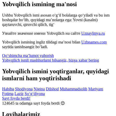
Yobvqilich ismining ma'nosi
Ushbu Yobvqilich ismi asosan o‘g‘il bolalarga qo‘yiladi va bu ism
boshqalar bo‘lib, quyidagi ma’nolarga ega: Yovni (kasalni)
qaytaruvchi, qiruvchi qilich, tig‘
Узнайте значение имени
Yobvqilich
на сайте
UznayImya.ru
Yobvqilich
ismining ingliz tilidagi ma’nosi bilan
Uzbnames.com
saytida tanishsangiz bo‘ladi.
Qo‘shimcha ma’lumot yuborish
Yobvqilich ismli mashhurlarni bilsangiz, bizga
xabar bering
Yobvqilich ismini yoqtirganlar, quyidagi
ismlarni ham yoqtirishadi
Habiba
Shodiyona
Nigina
Dilshod
Muhammadsolih
Mariyam
Fotima
Laziz
So‘g‘diyona
Sayt foyda berdi!
124645
ta odamga sayt foyda berdi 😊
Loyihalarimiz