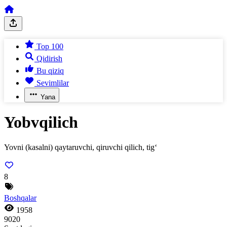
Top 100
Qidirish
Bu qiziq
Sevimlilar
Yana
Yobvqilich
Yovni (kasalni) qaytaruvchi, qiruvchi qilich, tig‘
8
Boshqalar
1958
9020