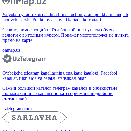
Valyutani yuqori kursda almashtirish uchun yaqin punktlarni aniqlab
beruvchi servis. Punkt joylashuvini kartada ko‘rsatadi.
Сервис, помогающий найти ближайшие пункты обмена
валюты с выгодным курсом. Покажет местоположение пункта
прямо на карте.
onmap.uz
O‘zbekcha telegram kanallarining eng katta katalogi. Faqt faol
kanallar, ruknlarda va batafsil statistikasi bilan.
Самый большой каталог телеграм каналов в Узбекистане.
Только активные каналы по категориям и с подробной
статистикой.
uztelegram.com