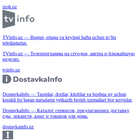
izoh.uz
TVinfo.uz — Bugun, ertaga va keyingi hafta uchun to‘liq
teledasturlar.
TVinfo.uz — Телепрограмма на сегодня, завтра и ближайшую
неделю.
tvinfo.uz
DostavkaInfo — Taomlar, dorilar, kitoblar va boshqa uy uchun
kerakli bo‘lagan narsalarni yetkazib berish xizmatlari bor servislar.
DostavkaInfo — Каталог сервисов, предлагающих доставку
еды, лекарств, книг и товаров для дома.
dostavkainfo.uz