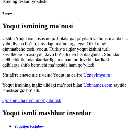
Ismning teskari yozilishi
Tuqoy
Yoqut ismining ma'nosi
Ushbu Yoqut ismi asosan qiz bolalarga qo‘yiladi va bu ism arabcha,
yahudiycha bo‘lib, quyidagi ma’nolarga ega: Qizil rangli
qimmatbaho tosh, yoqut. Turkiy xalqlar yoqut kishini turli
kasalliklardan asraydi, davo bo‘ladi deb hisoblaganlar. Shundan
kelib chiqib, odamlar dardiga malham bo‘luvchi, dardkash,
qalblarga shifo beruvchi ma’nosida ham qo‘yiladi.
Узнайте значение имени
Yoqut
на сайте
UznayImya.ru
Yoqut
ismining ingliz tilidagi ma’nosi bilan
Uzbnames.com
saytida
tanishsangiz bo‘ladi.
Qo‘shimcha ma’lumot yuborish
Yoqut ismli mashhur insonlar
Yoqutjon Rajabov