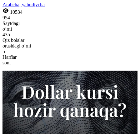
Arabcha, yahudiycha
10534
954
Saytdagi
o‘rni
435
Qiz bolalar
orasidagi o‘rni
5
Harflar
soni