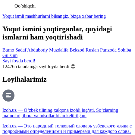
Qo`shiqchi
Yoqut ismli mashhurlarni bilsangiz, bizga
xabar bering
Yoqut ismini yoqtirganlar, quyidagi
ismlarni ham yoqtirishadi
Barno
Sadaf
Abduboriy
Muzdalifa
Bekzod
Ruslan
Parizoda
Sohiba
Gulsum
Sayt foyda berdi!
124765
ta odamga sayt foyda berdi 😊
Loyihalarimiz
Izoh.uz — O‘zbek tilining xalqona izohli lug‘ati. So‘zlarning
ma’nolari, ibora va misollar bilan keltirilgan.
Izoh.uz — Это народный толковый словарь узбекского языка с
подробными определениями и примерами для каждого слова.