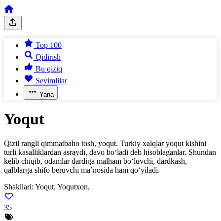
Top 100
Qidirish
Bu qiziq
Sevimlilar
Yana
Yoqut
Qizil rangli qimmatbaho tosh, yoqut. Turkiy xalqlar yoqut kishini
turli kasalliklardan asraydi, davo bo‘ladi deb hisoblaganlar. Shundan
kelib chiqib, odamlar dardiga malham bo‘luvchi, dardkash,
qalblarga shifo beruvchi ma’nosida ham qo‘yiladi.
Shakllari:
Yoqut, Yoqutxon,
35