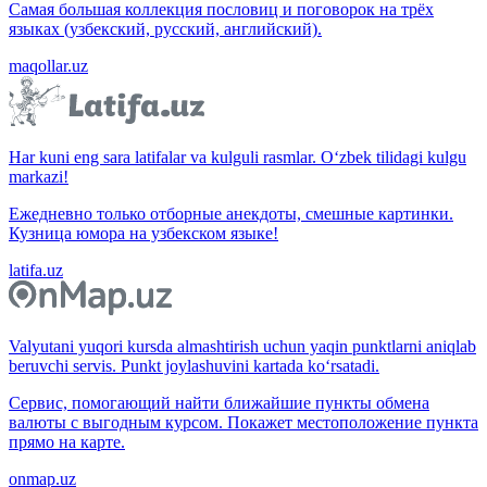
Самая большая коллекция пословиц и поговорок на трёх
языках (узбекский, русский, английский).
maqollar.uz
Har kuni eng sara latifalar va kulguli rasmlar. O‘zbek tilidagi kulgu
markazi!
Ежедневно только отборные анекдоты, смешные картинки.
Кузница юмора на узбекском языке!
latifa.uz
Valyutani yuqori kursda almashtirish uchun yaqin punktlarni aniqlab
beruvchi servis. Punkt joylashuvini kartada ko‘rsatadi.
Сервис, помогающий найти ближайшие пункты обмена
валюты с выгодным курсом. Покажет местоположение пункта
прямо на карте.
onmap.uz