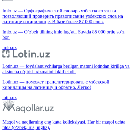
Imlo.uz — Орфографический словарь узбекского языка
позволяющий проверить правописание узбекских слов на
латинице и кириллице. В базе более 87 000 слов.
Imlo.uz — O‘zbek tilining imlo lug‘ati. Saytda 85 000 ortiq so‘z
bor.
imlo.uz
Lotin.uz — foydalanuvchilarga berilgan matnni lotindan kirillga va
aksincha o‘girish xizmatini taklif etadi.
Lotin.uz — поможет транслитерировать с узбекской
кириллицы на латиницу и обратно. Легко!
lotin.uz
Maqol va naqllarning eng katta kolleksiyasi. Har bir maqol uchta
tilda (o‘zbek, rus, ingliz).