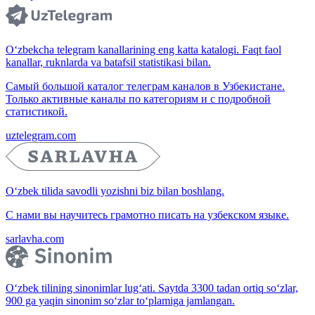
O‘zbekcha telegram kanallarining eng katta katalogi. Faqt faol
kanallar, ruknlarda va batafsil statistikasi bilan.
Самый большой каталог телеграм каналов в Узбекистане.
Только активные каналы по категориям и с подробной
статистикой.
uztelegram.com
O‘zbek tilida savodli yozishni biz bilan boshlang.
С нами вы научитесь грамотно писать на узбекском языке.
sarlavha.com
O‘zbek tilining sinonimlar lug‘ati. Saytda 3300 tadan ortiq so‘zlar,
900 ga yaqin sinonim so‘zlar to‘plamiga jamlangan.