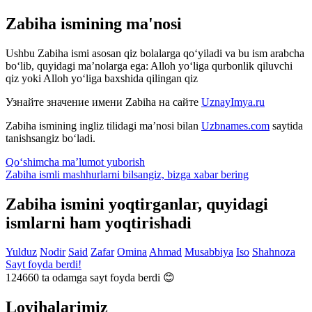
Zabiha ismining ma'nosi
Ushbu Zabiha ismi asosan qiz bolalarga qo‘yiladi va bu ism arabcha
bo‘lib, quyidagi ma’nolarga ega: Alloh yo‘liga qurbonlik qiluvchi
qiz yoki Alloh yo‘liga baxshida qilingan qiz
Узнайте значение имени
Zabiha
на сайте
UznayImya.ru
Zabiha
ismining ingliz tilidagi ma’nosi bilan
Uzbnames.com
saytida
tanishsangiz bo‘ladi.
Qo‘shimcha ma’lumot yuborish
Zabiha ismli mashhurlarni bilsangiz, bizga
xabar bering
Zabiha ismini yoqtirganlar, quyidagi
ismlarni ham yoqtirishadi
Yulduz
Nodir
Said
Zafar
Omina
Ahmad
Musabbiya
Iso
Shahnoza
Sayt foyda berdi!
124660
ta odamga sayt foyda berdi 😊
Loyihalarimiz