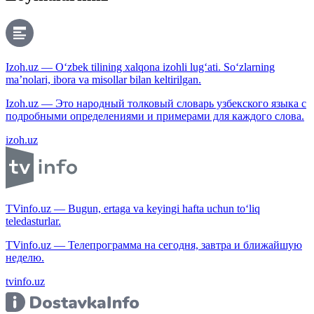
Izoh.uz — O‘zbek tilining xalqona izohli lug‘ati. So‘zlarning
ma’nolari, ibora va misollar bilan keltirilgan.
Izoh.uz — Это народный толковый словарь узбекского языка с
подробными определениями и примерами для каждого слова.
izoh.uz
TVinfo.uz — Bugun, ertaga va keyingi hafta uchun to‘liq
teledasturlar.
TVinfo.uz — Телепрограмма на сегодня, завтра и ближайшую
неделю.
tvinfo.uz