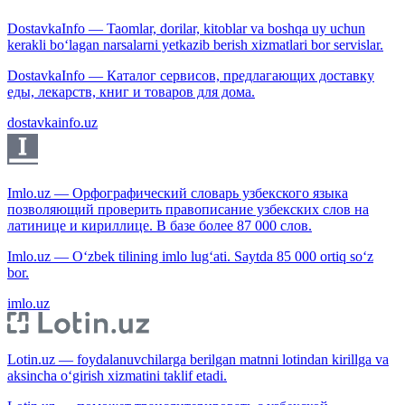
DostavkaInfo — Taomlar, dorilar, kitoblar va boshqa uy uchun
kerakli bo‘lagan narsalarni yetkazib berish xizmatlari bor servislar.
DostavkaInfo — Каталог сервисов, предлагающих доставку
еды, лекарств, книг и товаров для дома.
dostavkainfo.uz
Imlo.uz — Орфографический словарь узбекского языка
позволяющий проверить правописание узбекских слов на
латинице и кириллице. В базе более 87 000 слов.
Imlo.uz — O‘zbek tilining imlo lug‘ati. Saytda 85 000 ortiq so‘z
bor.
imlo.uz
Lotin.uz — foydalanuvchilarga berilgan matnni lotindan kirillga va
aksincha o‘girish xizmatini taklif etadi.