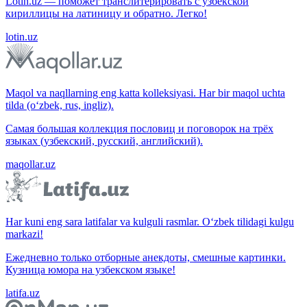
Lotin.uz — поможет транслитерировать с узбекской
кириллицы на латиницу и обратно. Легко!
lotin.uz
Maqol va naqllarning eng katta kolleksiyasi. Har bir maqol uchta
tilda (o‘zbek, rus, ingliz).
Самая большая коллекция пословиц и поговорок на трёх
языках (узбекский, русский, английский).
maqollar.uz
Har kuni eng sara latifalar va kulguli rasmlar. O‘zbek tilidagi kulgu
markazi!
Ежедневно только отборные анекдоты, смешные картинки.
Кузница юмора на узбекском языке!
latifa.uz