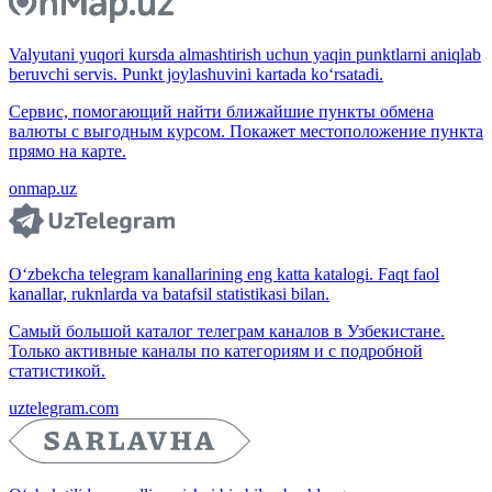
Valyutani yuqori kursda almashtirish uchun yaqin punktlarni aniqlab
beruvchi servis. Punkt joylashuvini kartada ko‘rsatadi.
Сервис, помогающий найти ближайшие пункты обмена
валюты с выгодным курсом. Покажет местоположение пункта
прямо на карте.
onmap.uz
O‘zbekcha telegram kanallarining eng katta katalogi. Faqt faol
kanallar, ruknlarda va batafsil statistikasi bilan.
Самый большой каталог телеграм каналов в Узбекистане.
Только активные каналы по категориям и с подробной
статистикой.
uztelegram.com