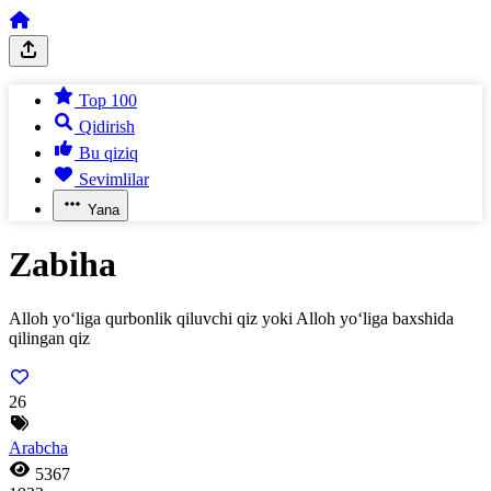
Top 100
Qidirish
Bu qiziq
Sevimlilar
Yana
Zabiha
Alloh yo‘liga qurbonlik qiluvchi qiz yoki Alloh yo‘liga baxshida
qilingan qiz
26
Arabcha
5367