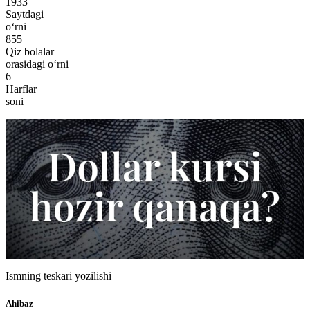
1933
Saytdagi
o‘rni
855
Qiz bolalar
orasidagi o‘rni
6
Harflar
soni
Ismning teskari yozilishi
Ahibaz