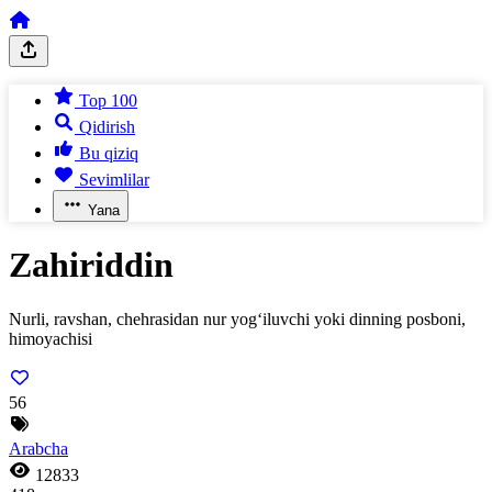
Top 100
Qidirish
Bu qiziq
Sevimlilar
Yana
Zahiriddin
Nurli, ravshan, chehrasidan nur yog‘iluvchi yoki dinning posboni,
himoyachisi
56
Arabcha
12833