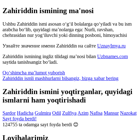
Zahiriddin ismining ma'nosi
Ushbu Zahiriddin ismi asosan o‘g‘il bolalarga qo‘yiladi va bu ism
arabcha bo‘lib, quyidagi ma’nolarga ega: Nurli, ravshan,
chehrasidan nur yog‘iluvchi yoki dinning posboni, himoyachisi
Узнайте значение имени
Zahiriddin
на сайте
UznayImya.ru
Zahiriddin
ismining ingliz tilidagi ma’nosi bilan
Uzbnames.com
saytida tanishsangiz bo‘ladi.
Qo‘shimcha ma’lumot yuborish
Zahiriddin ismli mashhurlarni bilsangiz, bizga
xabar bering
Zahiriddin ismini yoqtirganlar, quyidagi
ismlarni ham yoqtirishadi
Sardor
Hadicha
Gulmira
Odil
Zulfiya
Azim
Nafisa
Mansur
Nazokat
Sayt foyda berdi!
124755
ta odamga sayt foyda berdi 😊
Loyihalarimiz