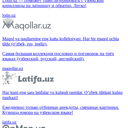
Lotin.uz — поможет транслитерировать с узбекской
кириллицы на латиницу и обратно. Легко!
lotin.uz
Maqol va naqllarning eng katta kolleksiyasi. Har bir maqol uchta
tilda (o‘zbek, rus, ingliz).
Самая большая коллекция пословиц и поговорок на трёх
языках (узбекский, русский, английский).
maqollar.uz
Har kuni eng sara latifalar va kulguli rasmlar. O‘zbek tilidagi kulgu
markazi!
Ежедневно только отборные анекдоты, смешные картинки.
Кузница юмора на узбекском языке!
latifa.uz