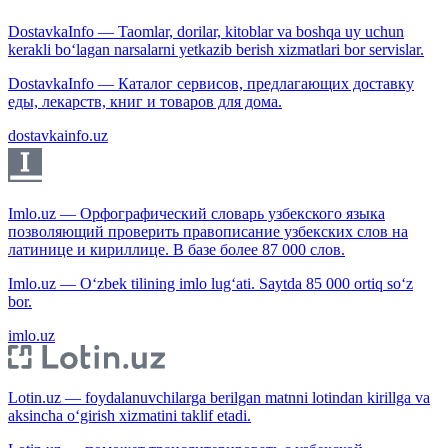
DostavkaInfo — Taomlar, dorilar, kitoblar va boshqa uy uchun
kerakli bo‘lagan narsalarni yetkazib berish xizmatlari bor servislar.
DostavkaInfo — Каталог сервисов, предлагающих доставку
еды, лекарств, книг и товаров для дома.
dostavkainfo.uz
Imlo.uz — Орфографический словарь узбекского языка
позволяющий проверить правописание узбекских слов на
латинице и кириллице. В базе более 87 000 слов.
Imlo.uz — O‘zbek tilining imlo lug‘ati. Saytda 85 000 ortiq so‘z
bor.
imlo.uz
Lotin.uz — foydalanuvchilarga berilgan matnni lotindan kirillga va
aksincha o‘girish xizmatini taklif etadi.