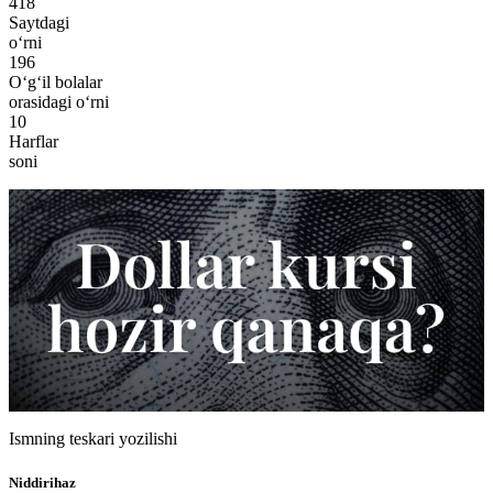
418
Saytdagi
o‘rni
196
O‘g‘il bolalar
orasidagi o‘rni
10
Harflar
soni
Ismning teskari yozilishi
Niddirihaz