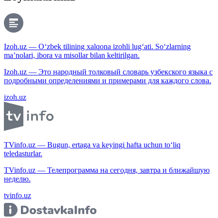
Izoh.uz — O‘zbek tilining xalqona izohli lug‘ati. So‘zlarning
ma’nolari, ibora va misollar bilan keltirilgan.
Izoh.uz — Это народный толковый словарь узбекского языка с
подробными определениями и примерами для каждого слова.
izoh.uz
TVinfo.uz — Bugun, ertaga va keyingi hafta uchun to‘liq
teledasturlar.
TVinfo.uz — Телепрограмма на сегодня, завтра и ближайшую
неделю.
tvinfo.uz