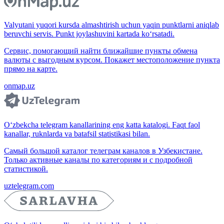
Valyutani yuqori kursda almashtirish uchun yaqin punktlarni aniqlab
beruvchi servis. Punkt joylashuvini kartada ko‘rsatadi.
Сервис, помогающий найти ближайшие пункты обмена
валюты с выгодным курсом. Покажет местоположение пункта
прямо на карте.
onmap.uz
O‘zbekcha telegram kanallarining eng katta katalogi. Faqt faol
kanallar, ruknlarda va batafsil statistikasi bilan.
Самый большой каталог телеграм каналов в Узбекистане.
Только активные каналы по категориям и с подробной
статистикой.
uztelegram.com