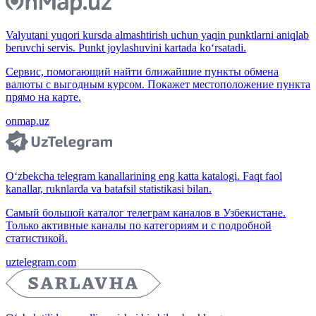
Valyutani yuqori kursda almashtirish uchun yaqin punktlarni aniqlab
beruvchi servis. Punkt joylashuvini kartada ko‘rsatadi.
Сервис, помогающий найти ближайшие пункты обмена
валюты с выгодным курсом. Покажет местоположение пункта
прямо на карте.
onmap.uz
O‘zbekcha telegram kanallarining eng katta katalogi. Faqt faol
kanallar, ruknlarda va batafsil statistikasi bilan.
Самый большой каталог телеграм каналов в Узбекистане.
Только активные каналы по категориям и с подробной
статистикой.
uztelegram.com