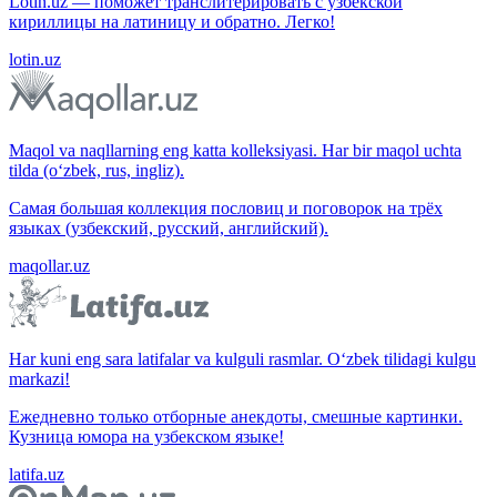
Lotin.uz — поможет транслитерировать с узбекской
кириллицы на латиницу и обратно. Легко!
lotin.uz
Maqol va naqllarning eng katta kolleksiyasi. Har bir maqol uchta
tilda (o‘zbek, rus, ingliz).
Самая большая коллекция пословиц и поговорок на трёх
языках (узбекский, русский, английский).
maqollar.uz
Har kuni eng sara latifalar va kulguli rasmlar. O‘zbek tilidagi kulgu
markazi!
Ежедневно только отборные анекдоты, смешные картинки.
Кузница юмора на узбекском языке!
latifa.uz