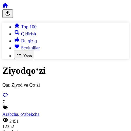
Top 100
Qidirish
Bu qiziq
Sevimlilar
Yana
Ziyodqo‘zi
Qar. Ziyod va Qo‘zi
7
Arabcha, o‘zbekcha
2451
12352