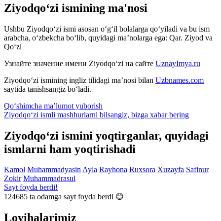
Ziyodqo‘zi ismining ma'nosi
Ushbu Ziyodqo‘zi ismi asosan o‘g‘il bolalarga qo‘yiladi va bu ism
arabcha, o‘zbekcha bo‘lib, quyidagi ma’nolarga ega: Qar. Ziyod va
Qo‘zi
Узнайте значение имени
Ziyodqo‘zi
на сайте
UznayImya.ru
Ziyodqo‘zi
ismining ingliz tilidagi ma’nosi bilan
Uzbnames.com
saytida tanishsangiz bo‘ladi.
Qo‘shimcha ma’lumot yuborish
Ziyodqo‘zi ismli mashhurlarni bilsangiz, bizga
xabar bering
Ziyodqo‘zi ismini yoqtirganlar, quyidagi
ismlarni ham yoqtirishadi
Kamol
Muhammadyasin
Ayla
Rayhona
Ruxsora
Xuzayfa
Safinur
Zokir
Muhammadrasul
Sayt foyda berdi!
124685
ta odamga sayt foyda berdi 😊
Loyihalarimiz