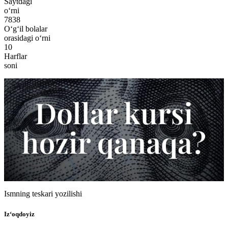
Saytdagi
o‘rni
7838
O‘g‘il bolalar
orasidagi o‘rni
10
Harflar
soni
Ismning teskari yozilishi
Iz‘oqdoyiz