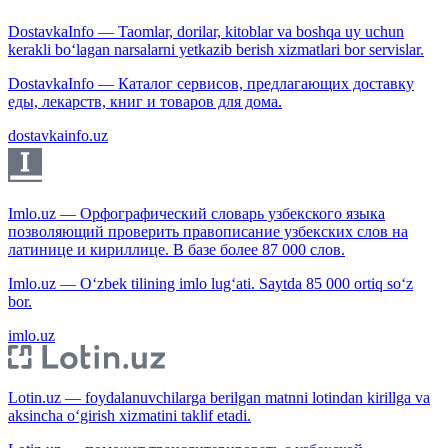
DostavkaInfo — Taomlar, dorilar, kitoblar va boshqa uy uchun
kerakli bo‘lagan narsalarni yetkazib berish xizmatlari bor servislar.
DostavkaInfo — Каталог сервисов, предлагающих доставку
еды, лекарств, книг и товаров для дома.
dostavkainfo.uz
Imlo.uz — Орфографический словарь узбекского языка
позволяющий проверить правописание узбекских слов на
латинице и кириллице. В базе более 87 000 слов.
Imlo.uz — O‘zbek tilining imlo lug‘ati. Saytda 85 000 ortiq so‘z
bor.
imlo.uz
Lotin.uz — foydalanuvchilarga berilgan matnni lotindan kirillga va
aksincha o‘girish xizmatini taklif etadi.