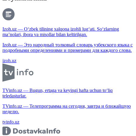
Izoh.uz — O‘zbek tilining xalqona izohli lug‘ati. So‘zlarning
ma’nolari, ibora va misollar bilan keltirilgan.
Izoh.uz — Это народный толковый словарь узбекского языка с
подробными определениями и примерами для каждого слова.
izoh.uz
TVinfo.uz — Bugun, ertaga va keyingi hafta uchun to‘liq
teledasturlar.
TVinfo.uz — Телепрограмма на сегодня, завтра и ближайшую
неделю.
tvinfo.uz