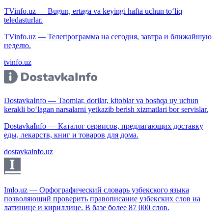
TVinfo.uz — Bugun, ertaga va keyingi hafta uchun to‘liq
teledasturlar.
TVinfo.uz — Телепрограмма на сегодня, завтра и ближайшую
неделю.
tvinfo.uz
DostavkaInfo — Taomlar, dorilar, kitoblar va boshqa uy uchun
kerakli bo‘lagan narsalarni yetkazib berish xizmatlari bor servislar.
DostavkaInfo — Каталог сервисов, предлагающих доставку
еды, лекарств, книг и товаров для дома.
dostavkainfo.uz
Imlo.uz — Орфографический словарь узбекского языка
позволяющий проверить правописание узбекских слов на
латинице и кириллице. В базе более 87 000 слов.