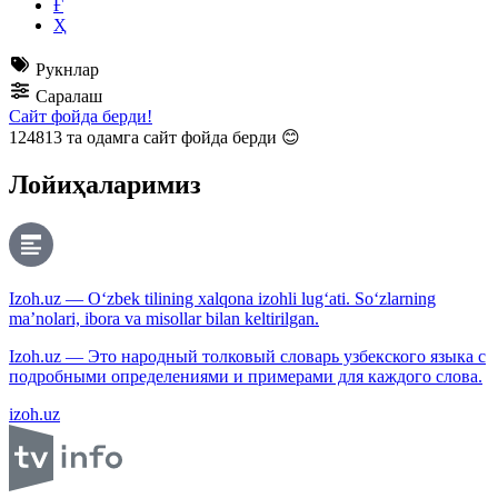
Ғ
Ҳ
Рукнлар
Саралаш
Сайт фойда берди!
124813
та одамга сайт фойда берди 😊
Лойиҳаларимиз
Izoh.uz — O‘zbek tilining xalqona izohli lug‘ati. So‘zlarning
ma’nolari, ibora va misollar bilan keltirilgan.
Izoh.uz — Это народный толковый словарь узбекского языка с
подробными определениями и примерами для каждого слова.
izoh.uz