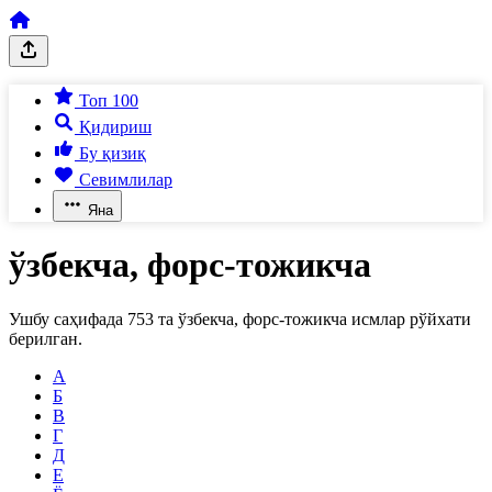
Топ 100
Қидириш
Бу қизиқ
Севимлилар
Яна
ўзбекча, форс-тожикча
Ушбу саҳифада
753
та
ўзбекча, форс-тожикча
исмлар рўйхати
берилган.
А
Б
В
Г
Д
Е