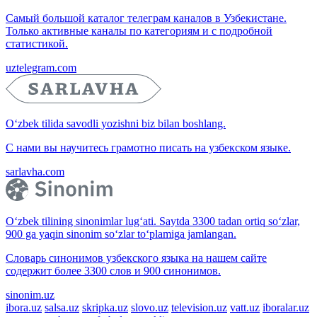
Самый большой каталог телеграм каналов в Узбекистане.
Только активные каналы по категориям и с подробной
статистикой.
uztelegram.com
O‘zbek tilida savodli yozishni biz bilan boshlang.
С нами вы научитесь грамотно писать на узбекском языке.
sarlavha.com
O‘zbek tilining sinonimlar lug‘ati. Saytda 3300 tadan ortiq so‘zlar,
900 ga yaqin sinonim so‘zlar to‘plamiga jamlangan.
Словарь синонимов узбекского языка на нашем сайте
содержит более 3300 слов и 900 синонимов.
sinonim.uz
ibora.uz
salsa.uz
skripka.uz
slovo.uz
television.uz
vatt.uz
iboralar.uz