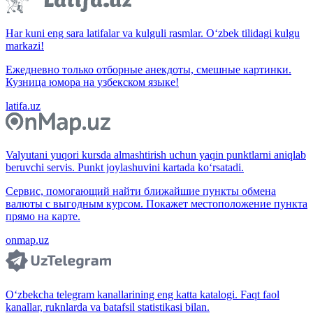
Har kuni eng sara latifalar va kulguli rasmlar. O‘zbek tilidagi kulgu
markazi!
Ежедневно только отборные анекдоты, смешные картинки.
Кузница юмора на узбекском языке!
latifa.uz
Valyutani yuqori kursda almashtirish uchun yaqin punktlarni aniqlab
beruvchi servis. Punkt joylashuvini kartada ko‘rsatadi.
Сервис, помогающий найти ближайшие пункты обмена
валюты с выгодным курсом. Покажет местоположение пункта
прямо на карте.
onmap.uz
O‘zbekcha telegram kanallarining eng katta katalogi. Faqt faol
kanallar, ruknlarda va batafsil statistikasi bilan.