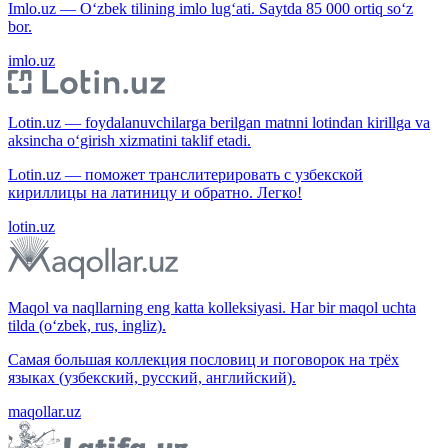
Imlo.uz — O‘zbek tilining imlo lug‘ati. Saytda 85 000 ortiq so‘z
bor.
imlo.uz
Lotin.uz — foydalanuvchilarga berilgan matnni lotindan kirillga va
aksincha o‘girish xizmatini taklif etadi.
Lotin.uz — поможет транслитерировать с узбекской
кириллицы на латиницу и обратно. Легко!
lotin.uz
Maqol va naqllarning eng katta kolleksiyasi. Har bir maqol uchta
tilda (o‘zbek, rus, ingliz).
Самая большая коллекция пословиц и поговорок на трёх
языках (узбекский, русский, английский).
maqollar.uz