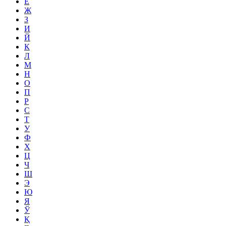
Ё
Ж
З
И
Й
К
Л
М
Н
О
П
Р
С
Т
У
Ф
Х
Ц
Ч
Ш
Э
Ю
Я
Ў
Қ