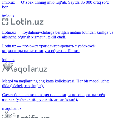
Imlo.uz — O‘zbek tilining imlo lug‘ati. Saytda 85 000 ortiq so‘z
bor.
imlo.uz
Lotin.uz — foydalanuvchilarga berilgan matnni lotindan kirillga va
aksincha o‘girish xizmatini taklif etadi.
Lotin.uz — поможет транслитерировать с узбекской
кириллицы на латиницу и обратно. Легко!
lotin.uz
Maqol va naqllarning eng katta kolleksiyasi. Har bir maqol uchta
tilda (o‘zbek, rus, ingliz).
Самая большая коллекция пословиц и поговорок на трёх
языках (узбекский, русский, английский).
maqollar.uz