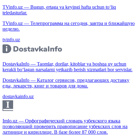
TVinfo.uz — Bugun, ertaga va keyingi hafta uchun to‘liq
teledasturlar.
TVinfo.uz — Телепрограмма на сегодня, завтра и ближайшую
неделю.
tvinfo.uz
DostavkaInfo — Taomlar, dorilar, kitoblar va boshqa uy uchun
kerakli bo‘lagan narsalarni yetkazib berish xizmatlari bor servislar.
DostavkaInfo — Каталог сервисов, предлагающих доставку
еды, лекарств, книг и товаров для дома.
dostavkainfo.uz
Imlo.uz — Орфографический словарь узбекского языка
позволяющий проверить правописание узбекских слов на
латинице и кириллице. В базе более 87 000 слов.