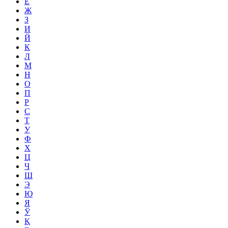
Ё
Ж
З
И
Й
К
Л
М
Н
О
П
Р
С
Т
У
Ф
Х
Ц
Ч
Ш
Э
Ю
Я
Ў
Қ