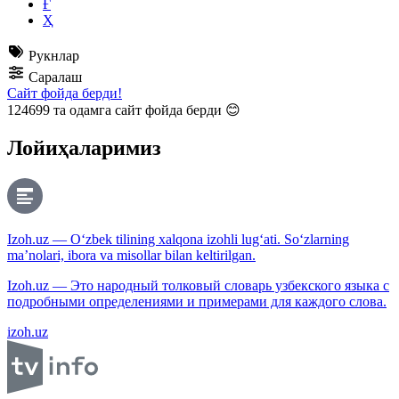
Ғ
Ҳ
Рукнлар
Саралаш
Сайт фойда берди!
124699
та одамга сайт фойда берди 😊
Лойиҳаларимиз
Izoh.uz — O‘zbek tilining xalqona izohli lug‘ati. So‘zlarning
ma’nolari, ibora va misollar bilan keltirilgan.
Izoh.uz — Это народный толковый словарь узбекского языка с
подробными определениями и примерами для каждого слова.
izoh.uz