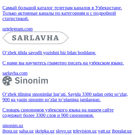
Самый большой каталог телеграм каналов в Узбекистане.
Только активные каналы по категориям и с подробной
статистикой.
uztelegram.com
O‘zbek tilida savodli yozishni biz bilan boshlang.
С нами вы научитесь грамотно писать на узбекском языке.
sarlavha.com
O‘zbek tilining sinonimlar lug‘ati. Saytda 3300 tadan ortiq so‘zlar,
900 ga yaqin sinonim so‘zlar to‘plamiga jamlangan.
Словарь синонимов узбекского языка на нашем сайте
содержит более 3300 слов и 900 синонимов.
sinonim.uz
ibora.uz
salsa.uz
skripka.uz
slovo.uz
television.uz
vatt.uz
iboralar.uz