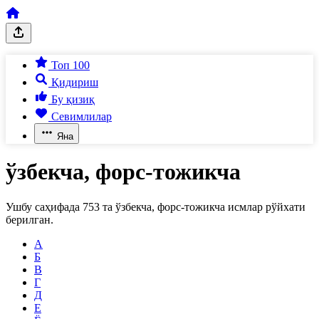
Топ 100
Қидириш
Бу қизиқ
Севимлилар
Яна
ўзбекча, форс-тожикча
Ушбу саҳифада
753
та
ўзбекча, форс-тожикча
исмлар рўйхати
берилган.
А
Б
В
Г
Д
Е