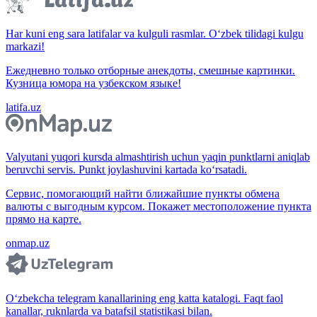
Har kuni eng sara latifalar va kulguli rasmlar. O‘zbek tilidagi kulgu
markazi!
Ежедневно только отборные анекдоты, смешные картинки.
Кузница юмора на узбекском языке!
latifa.uz
Valyutani yuqori kursda almashtirish uchun yaqin punktlarni aniqlab
beruvchi servis. Punkt joylashuvini kartada ko‘rsatadi.
Сервис, помогающий найти ближайшие пункты обмена
валюты с выгодным курсом. Покажет местоположение пункта
прямо на карте.
onmap.uz
O‘zbekcha telegram kanallarining eng katta katalogi. Faqt faol
kanallar, ruknlarda va batafsil statistikasi bilan.