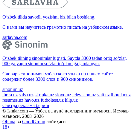
O‘zbek tilida savodli yozishni biz bilan boshlang.
С нами вы научитесь грамотно писать на узбекском языке.
sarlavha.com
O‘zbek tilining sinonimlar lug‘ati. Saytda 3300 tadan ortiq so‘zlar,
900 ga yaqin sinonim so‘zlar to‘plamiga jamlangan.
Словарь синонимов узбекского языка на нашем сайте
содержит более 3300 слов и 900 синонимов.
sinonim.uz
ibora.uz
salsa.uz
skripka.uz
slovo.uz
television.uz
vatt.uz
iboralar.uz
resumes.uz
havo.uz
futboltest.uz
klip.uz
Сайтда реклама бериш
© Ismlar.com — Ўзбек ва дунё исмларининг маъноси. Исмлар
маъноси, 2008–2026
Obuna
ва
GoodGroup
лойиҳаси
18+