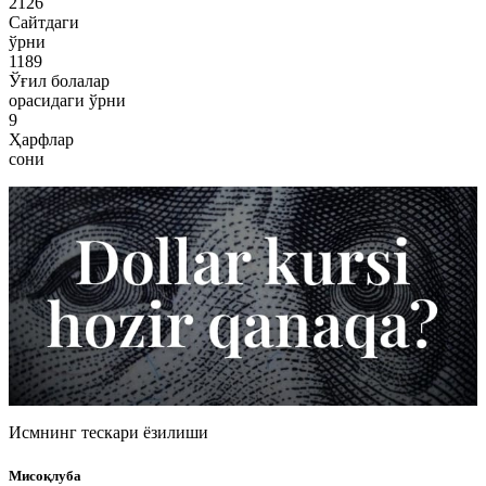
2126
Сайтдаги
ўрни
1189
Ўғил болалар
орасидаги ўрни
9
Ҳарфлар
сони
Исмнинг тескари ёзилиши
Мисоқлуба