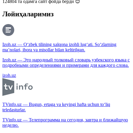
124804
та одамга сайт фойда берди 😊
Лойиҳаларимиз
Izoh.uz — O‘zbek tilining xalqona izohli lug‘ati. So‘zlarning
ma’nolari, ibora va misollar bilan keltirilgan.
Izoh.uz — Это народный толковый словарь узбекского языка с
подробными определениями и примерами для каждого слова.
izoh.uz
TVinfo.uz — Bugun, ertaga va keyingi hafta uchun to‘liq
teledasturlar.
TVinfo.uz — Телепрограмма на сегодня, завтра и ближайшую
неделю.