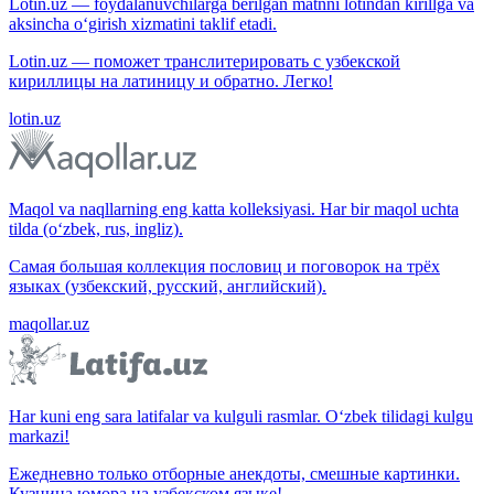
Lotin.uz — foydalanuvchilarga berilgan matnni lotindan kirillga va
aksincha o‘girish xizmatini taklif etadi.
Lotin.uz — поможет транслитерировать с узбекской
кириллицы на латиницу и обратно. Легко!
lotin.uz
Maqol va naqllarning eng katta kolleksiyasi. Har bir maqol uchta
tilda (o‘zbek, rus, ingliz).
Самая большая коллекция пословиц и поговорок на трёх
языках (узбекский, русский, английский).
maqollar.uz
Har kuni eng sara latifalar va kulguli rasmlar. O‘zbek tilidagi kulgu
markazi!
Ежедневно только отборные анекдоты, смешные картинки.
Кузница юмора на узбекском языке!