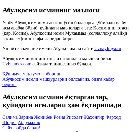
Абулқосим исмининг маъноси
Ушбу Абулқосим исми асосан ўғил болаларга қўйилади ва бу
исм арабча бўлиб, қуйидаги маъноларга эга: Қосимнинг отаси
(қар. Қосим). Абулқосим номи Муҳаммад (соллаллоҳу алайҳи
васаллам)нинг сифатларидан бири
Узнайте значение имени
Абулқосим
на сайте
UznayImya.ru
Абулқосим
исмининг инглиз тилидаги маъноси билан
Uzbnames.com
сайтида танишсангиз бўлади.
Қўшимча маълумот юбориш
Абулқосим исмли машҳурларни билсангиз, бизга
хабар
беринг
Абулқосим исмини ёқтирганлар,
қуйидаги исмларни ҳам ёқтиришади
Салима
Зарина
Жонибек
Розия
Рисолат
Жаҳонгир
Фарҳод
Шодия
Абдумалик
Сайт фойда берди!