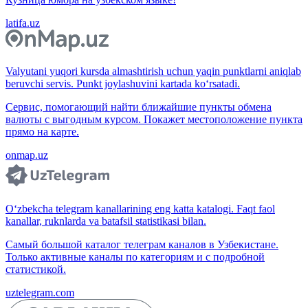
latifa.uz
Valyutani yuqori kursda almashtirish uchun yaqin punktlarni aniqlab
beruvchi servis. Punkt joylashuvini kartada ko‘rsatadi.
Сервис, помогающий найти ближайшие пункты обмена
валюты с выгодным курсом. Покажет местоположение пункта
прямо на карте.
onmap.uz
O‘zbekcha telegram kanallarining eng katta katalogi. Faqt faol
kanallar, ruknlarda va batafsil statistikasi bilan.
Самый большой каталог телеграм каналов в Узбекистане.
Только активные каналы по категориям и с подробной
статистикой.
uztelegram.com