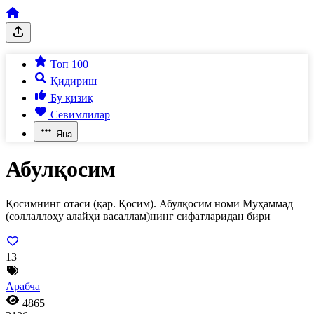
Топ 100
Қидириш
Бу қизиқ
Севимлилар
Яна
Абулқосим
Қосимнинг отаси (қар. Қосим). Абулқосим номи Муҳаммад
(соллаллоҳу алайҳи васаллам)нинг сифатларидан бири
13
Арабча
4865