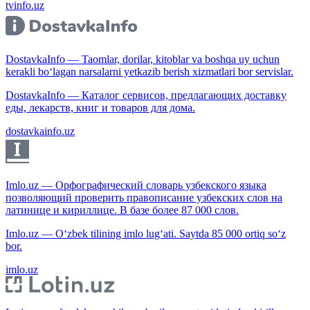
tvinfo.uz
DostavkaInfo — Taomlar, dorilar, kitoblar va boshqa uy uchun
kerakli bo‘lagan narsalarni yetkazib berish xizmatlari bor servislar.
DostavkaInfo — Каталог сервисов, предлагающих доставку
еды, лекарств, книг и товаров для дома.
dostavkainfo.uz
Imlo.uz — Орфографический словарь узбекского языка
позволяющий проверить правописание узбекских слов на
латинице и кириллице. В базе более 87 000 слов.
Imlo.uz — O‘zbek tilining imlo lug‘ati. Saytda 85 000 ortiq so‘z
bor.
imlo.uz