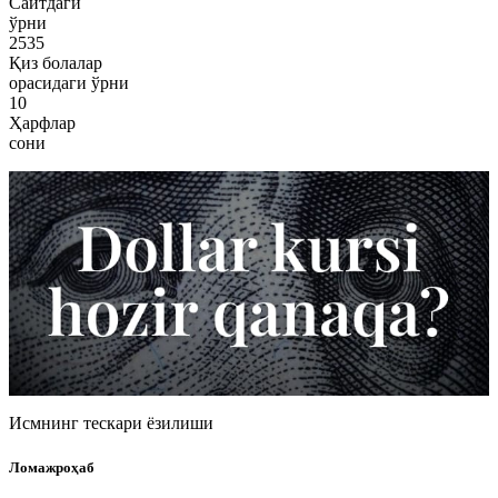
Сайтдаги
ўрни
2535
Қиз болалар
орасидаги ўрни
10
Ҳарфлар
сони
Исмнинг тескари ёзилиши
Ломажроҳаб