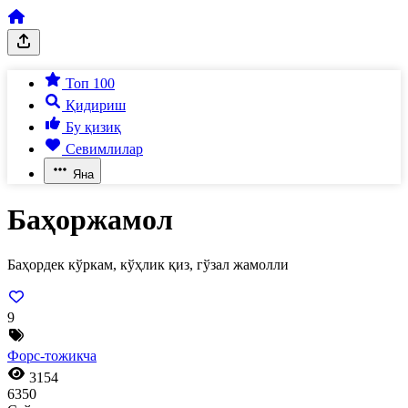
Топ 100
Қидириш
Бу қизиқ
Севимлилар
Яна
Баҳоржамол
Баҳордек кўркам, кўҳлик қиз, гўзал жамолли
9
Форс-тожикча
3154
6350