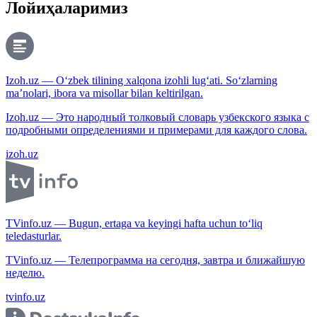
Лойиҳаларимиз
Izoh.uz — O‘zbek tilining xalqona izohli lug‘ati. So‘zlarning
ma’nolari, ibora va misollar bilan keltirilgan.
Izoh.uz — Это народный толковый словарь узбекского языка с
подробными определениями и примерами для каждого слова.
izoh.uz
TVinfo.uz — Bugun, ertaga va keyingi hafta uchun to‘liq
teledasturlar.
TVinfo.uz — Телепрограмма на сегодня, завтра и ближайшую
неделю.
tvinfo.uz