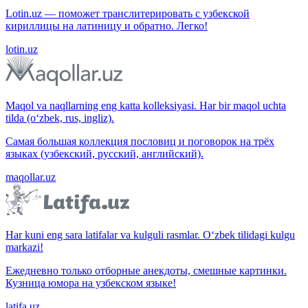
Lotin.uz — поможет транслитерировать с узбекской
кириллицы на латиницу и обратно. Легко!
lotin.uz
Maqol va naqllarning eng katta kolleksiyasi. Har bir maqol uchta
tilda (o‘zbek, rus, ingliz).
Самая большая коллекция пословиц и поговорок на трёх
языках (узбекский, русский, английский).
maqollar.uz
Har kuni eng sara latifalar va kulguli rasmlar. O‘zbek tilidagi kulgu
markazi!
Ежедневно только отборные анекдоты, смешные картинки.
Кузница юмора на узбекском языке!
latifa.uz