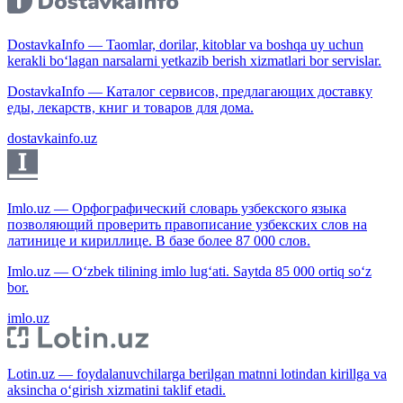
DostavkaInfo — Taomlar, dorilar, kitoblar va boshqa uy uchun
kerakli bo‘lagan narsalarni yetkazib berish xizmatlari bor servislar.
DostavkaInfo — Каталог сервисов, предлагающих доставку
еды, лекарств, книг и товаров для дома.
dostavkainfo.uz
Imlo.uz — Орфографический словарь узбекского языка
позволяющий проверить правописание узбекских слов на
латинице и кириллице. В базе более 87 000 слов.
Imlo.uz — O‘zbek tilining imlo lug‘ati. Saytda 85 000 ortiq so‘z
bor.
imlo.uz
Lotin.uz — foydalanuvchilarga berilgan matnni lotindan kirillga va
aksincha o‘girish xizmatini taklif etadi.