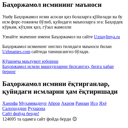
Баҳоржамол исмининг маъноси
Ушбу Баҳоржамол исми асосан қиз болаларга қўйилади ва бу
исм форс-тожикча бўлиб, қуйидаги маъноларга эга: Баҳордек
кўркам, кўҳлик қиз, гўзал жамолли
Узнайте значение имени
Баҳоржамол
на сайте
UznayImya.ru
Баҳоржамол
исмининг инглиз тилидаги маъноси билан
Uzbnames.com
сайтида танишсангиз бўлади.
Қўшимча маълумот юбориш
Баҳоржамол исмли машҳурларни билсангиз, бизга
хабар
беринг
Баҳоржамол исмини ёқтирганлар,
қуйидаги исмларни ҳам ёқтиришади
Ханифа
Муҳаммаднур
Аброр
Акром
Рамзан
Исо
Яҳё
Салоҳиддин
Руҳшона
Сайт фойда берди!
124695
та одамга сайт фойда берди 😊