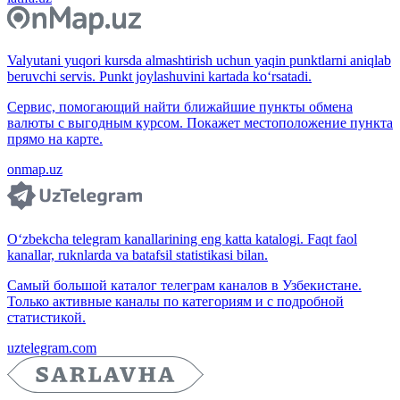
Valyutani yuqori kursda almashtirish uchun yaqin punktlarni aniqlab
beruvchi servis. Punkt joylashuvini kartada ko‘rsatadi.
Сервис, помогающий найти ближайшие пункты обмена
валюты с выгодным курсом. Покажет местоположение пункта
прямо на карте.
onmap.uz
O‘zbekcha telegram kanallarining eng katta katalogi. Faqt faol
kanallar, ruknlarda va batafsil statistikasi bilan.
Самый большой каталог телеграм каналов в Узбекистане.
Только активные каналы по категориям и с подробной
статистикой.
uztelegram.com