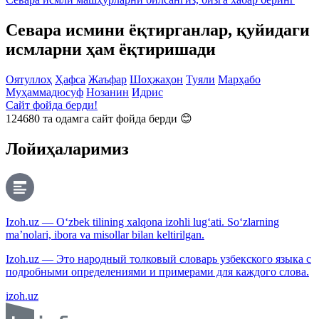
Севара исмини ёқтирганлар, қуйидаги
исмларни ҳам ёқтиришади
Оятуллоҳ
Ҳафса
Жаъфар
Шоҳжаҳон
Туяли
Марҳабо
Муҳаммадюсуф
Нозанин
Идрис
Сайт фойда берди!
124680
та одамга сайт фойда берди 😊
Лойиҳаларимиз
Izoh.uz — O‘zbek tilining xalqona izohli lug‘ati. So‘zlarning
ma’nolari, ibora va misollar bilan keltirilgan.
Izoh.uz — Это народный толковый словарь узбекского языка с
подробными определениями и примерами для каждого слова.
izoh.uz