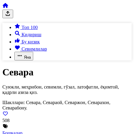
Топ 100
Қидириш
Бу қизиқ
Севимлилар
Яна
Севара
Суюкли, меҳрибон, севимли, гўзал, латофатли, ёқимтой,
қадрли азиза қиз.
Шакллари:
Севара, Севараой, Севаржон, Севарахон,
Севарабону.
508
Бошқалар