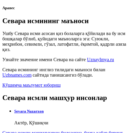
Аравес
Севара исмининг маъноси
Ушбу Севара исми асосан қиз болаларга қўйилади ва бу исм
бошқалар бўлиб, қуйидаги маъноларга эга: Суюкли,
меҳрибон, севимли, гўзал, латофатли, ёқимтой, қадрли азиза
қиз.
Узнайте значение имени
Севара
на сайте
UznayImya.ru
Севара
исмининг инглиз тилидаги маъноси билан
Uzbnames.com
сайтида танишсангиз бўлади.
Қўшимча маълумот юбориш
Севара исмли машҳур инсонлар
Sevara Nazarxon
Актёр, Қўшиқчи
Севара исмли машҳурларни билсангиз, бизга
хабар беринг