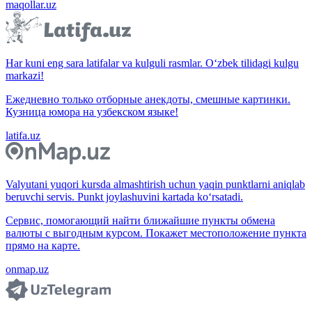
maqollar.uz
Har kuni eng sara latifalar va kulguli rasmlar. O‘zbek tilidagi kulgu
markazi!
Ежедневно только отборные анекдоты, смешные картинки.
Кузница юмора на узбекском языке!
latifa.uz
Valyutani yuqori kursda almashtirish uchun yaqin punktlarni aniqlab
beruvchi servis. Punkt joylashuvini kartada ko‘rsatadi.
Сервис, помогающий найти ближайшие пункты обмена
валюты с выгодным курсом. Покажет местоположение пункта
прямо на карте.
onmap.uz