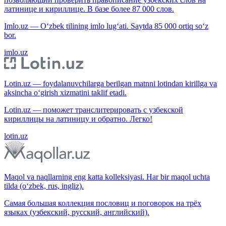
латинице и кириллице. В базе более 87 000 слов.
Imlo.uz — O‘zbek tilining imlo lug‘ati. Saytda 85 000 ortiq so‘z
bor.
imlo.uz
Lotin.uz — foydalanuvchilarga berilgan matnni lotindan kirillga va
aksincha o‘girish xizmatini taklif etadi.
Lotin.uz — поможет транслитерировать с узбекской
кириллицы на латиницу и обратно. Легко!
lotin.uz
Maqol va naqllarning eng katta kolleksiyasi. Har bir maqol uchta
tilda (o‘zbek, rus, ingliz).
Самая большая коллекция пословиц и поговорок на трёх
языках (узбекский, русский, английский).