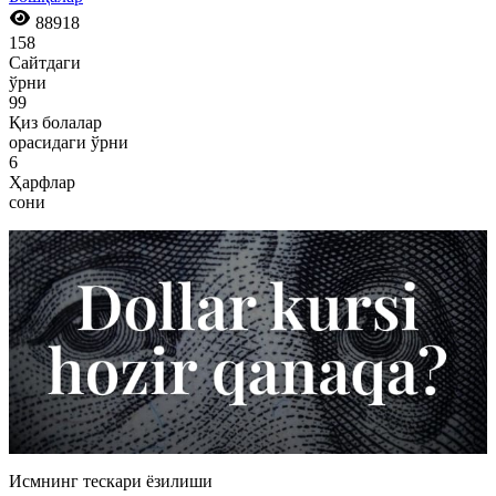
88918
158
Сайтдаги
ўрни
99
Қиз болалар
орасидаги ўрни
6
Ҳарфлар
сони
Исмнинг тескари ёзилиши