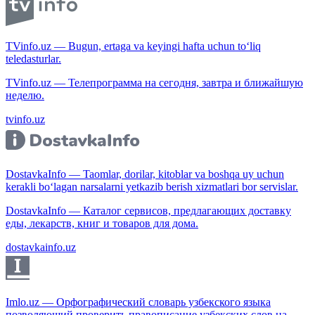
TVinfo.uz — Bugun, ertaga va keyingi hafta uchun to‘liq
teledasturlar.
TVinfo.uz — Телепрограмма на сегодня, завтра и ближайшую
неделю.
tvinfo.uz
DostavkaInfo — Taomlar, dorilar, kitoblar va boshqa uy uchun
kerakli bo‘lagan narsalarni yetkazib berish xizmatlari bor servislar.
DostavkaInfo — Каталог сервисов, предлагающих доставку
еды, лекарств, книг и товаров для дома.
dostavkainfo.uz
Imlo.uz — Орфографический словарь узбекского языка
позволяющий проверить правописание узбекских слов на