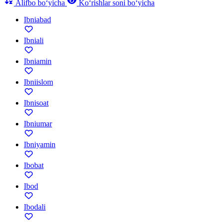
Alifbo bo‘yicha
Ko‘rishlar soni bo‘yicha
Ibniabad
Ibniali
Ibniamin
Ibniislom
Ibnisoat
Ibniumar
Ibniyamin
Ibobat
Ibod
Ibodali