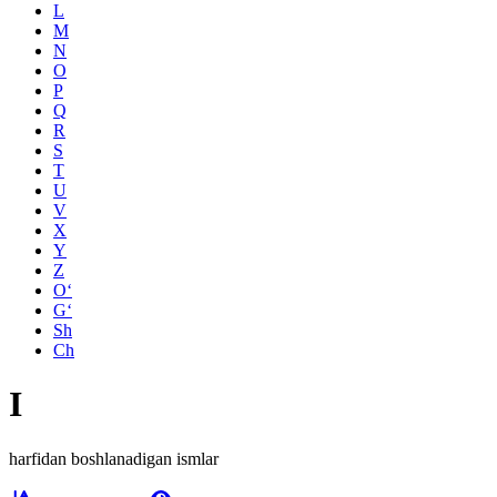
L
M
N
O
P
Q
R
S
T
U
V
X
Y
Z
O‘
G‘
Sh
Ch
I
harfidan boshlanadigan ismlar