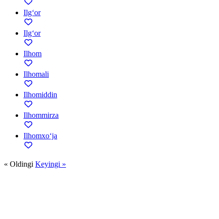
Ilg‘or
Ilg‘or
Ilhom
Ilhomali
Ilhomiddin
Ilhommirza
Ilhomxo‘ja
« Oldingi
Keyingi »