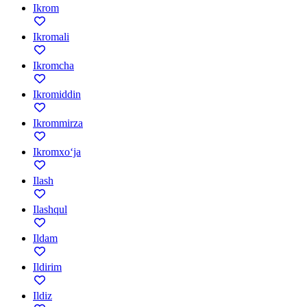
Ikrom
Ikromali
Ikromcha
Ikromiddin
Ikrommirza
Ikromxo‘ja
Ilash
Ilashqul
Ildam
Ildirim
Ildiz