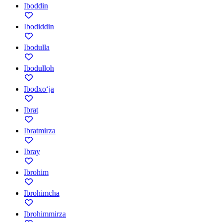
Iboddin
Ibodiddin
Ibodulla
Ibodulloh
Ibodxo‘ja
Ibrat
Ibratmirza
Ibray
Ibrohim
Ibrohimcha
Ibrohimmirza