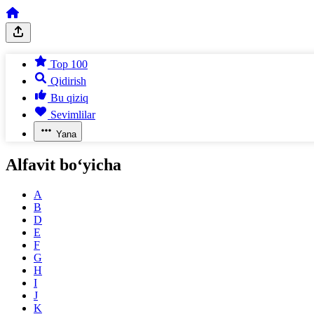
Top 100
Qidirish
Bu qiziq
Sevimlilar
Yana
Alfavit bo‘yicha
A
B
D
E
F
G
H
I
J
K