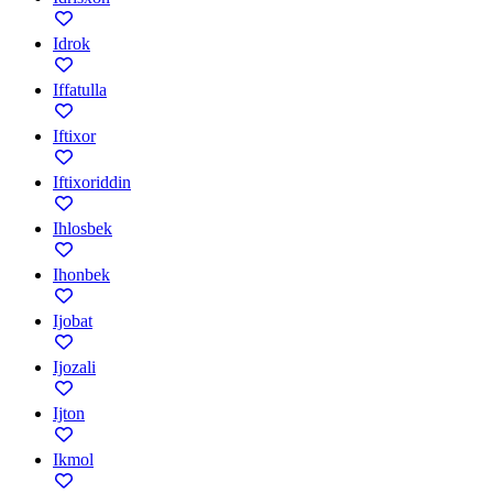
Idrok
Iffatulla
Iftixor
Iftixoriddin
Ihlosbek
Ihonbek
Ijobat
Ijozali
Ijton
Ikmol