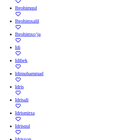
Ibrohimqul
Ibrohimxalil
Ibrohimxo‘ja
Idi
Idibek
Idimuhammad
Idris
Idrisali
Idrismirza
Idrisqul
Idrisxon