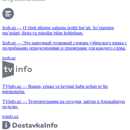
Izoh.uz — O‘zbek tilining xalqona izohli lug‘ati. So‘zlarning
ma’nolari, ibora va misollar bilan keltirilgan.
Izoh.uz — Это народный толковый словарь узбекского языка с
подробными определениями и примерами для каждого слова.
izoh.uz
TVinfo.uz — Bugun, ertaga va keyingi hafta uchun to‘liq
teledasturlar.
TVinfo.uz — Телепрограмма на сегодня, завтра и ближайшую
неделю.
tvinfo.uz