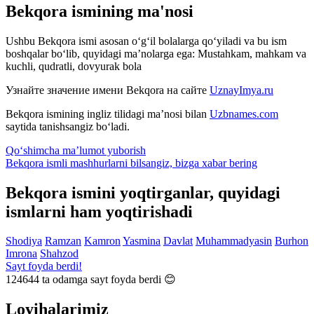
Bekqora ismining ma'nosi
Ushbu Bekqora ismi asosan o‘g‘il bolalarga qo‘yiladi va bu ism
boshqalar bo‘lib, quyidagi ma’nolarga ega: Mustahkam, mahkam va
kuchli, qudratli, dovyurak bola
Узнайте значение имени
Bekqora
на сайте
UznayImya.ru
Bekqora
ismining ingliz tilidagi ma’nosi bilan
Uzbnames.com
saytida tanishsangiz bo‘ladi.
Qo‘shimcha ma’lumot yuborish
Bekqora ismli mashhurlarni bilsangiz, bizga
xabar bering
Bekqora ismini yoqtirganlar, quyidagi
ismlarni ham yoqtirishadi
Shodiya
Ramzan
Kamron
Yasmina
Davlat
Muhammadyasin
Burhon
Imrona
Shahzod
Sayt foyda berdi!
124644
ta odamga sayt foyda berdi 😊
Loyihalarimiz