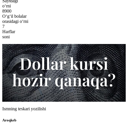
Saytdagi
o‘rni
8900
O‘g‘il bolalar
orasidagi o‘rni
7
Harflar
soni
Ismning teskari yozilishi
Aroqkeb