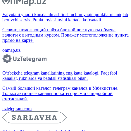
Valyutani yuqori kursda almashtirish uchun yaqin punktlarni aniqlab
beruvchi servis. Punkt joylashuvini kartada ko‘rsatadi.
Сервис, помогающий найти ближайшие пункты обмена
валюты с выгодным курсом. Покажет местоположение пункта
прямо на карте.
onmap.uz
O‘zbekcha telegram kanallarining eng katta katalogi. Faqt faol
kanallar, ruknlarda va batafsil statistikasi bilan.
Самый большой каталог телеграм каналов в Узбекистане.
Только активные каналы по категориям и с подробной
статистикой.
uztelegram.com