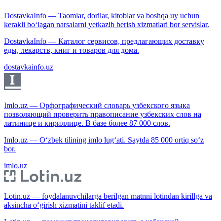
DostavkaInfo — Taomlar, dorilar, kitoblar va boshqa uy uchun
kerakli bo‘lagan narsalarni yetkazib berish xizmatlari bor servislar.
DostavkaInfo — Каталог сервисов, предлагающих доставку
еды, лекарств, книг и товаров для дома.
dostavkainfo.uz
Imlo.uz — Орфографический словарь узбекского языка
позволяющий проверить правописание узбекских слов на
латинице и кириллице. В базе более 87 000 слов.
Imlo.uz — O‘zbek tilining imlo lug‘ati. Saytda 85 000 ortiq so‘z
bor.
imlo.uz
Lotin.uz — foydalanuvchilarga berilgan matnni lotindan kirillga va
aksincha o‘girish xizmatini taklif etadi.