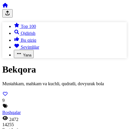
Top 100
Qidirish
Bu qiziq
Sevimlilar
Yana
Bekqora
Mustahkam, mahkam va kuchli, qudratli, dovyurak bola
9
Boshqalar
2472
14255