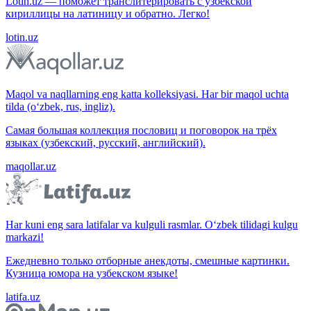
Lotin.uz — поможет транслитерировать с узбекской
кириллицы на латиницу и обратно. Легко!
lotin.uz
Maqol va naqllarning eng katta kolleksiyasi. Har bir maqol uchta
tilda (o‘zbek, rus, ingliz).
Самая большая коллекция пословиц и поговорок на трёх
языках (узбекский, русский, английский).
maqollar.uz
Har kuni eng sara latifalar va kulguli rasmlar. O‘zbek tilidagi kulgu
markazi!
Ежедневно только отборные анекдоты, смешные картинки.
Кузница юмора на узбекском языке!
latifa.uz