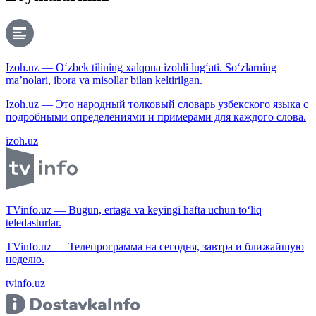
Izoh.uz — O‘zbek tilining xalqona izohli lug‘ati. So‘zlarning
ma’nolari, ibora va misollar bilan keltirilgan.
Izoh.uz — Это народный толковый словарь узбекского языка с
подробными определениями и примерами для каждого слова.
izoh.uz
TVinfo.uz — Bugun, ertaga va keyingi hafta uchun to‘liq
teledasturlar.
TVinfo.uz — Телепрограмма на сегодня, завтра и ближайшую
неделю.
tvinfo.uz