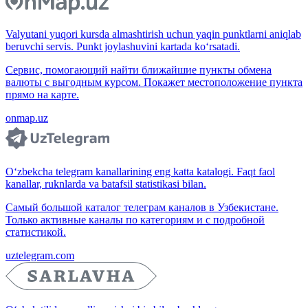
Valyutani yuqori kursda almashtirish uchun yaqin punktlarni aniqlab
beruvchi servis. Punkt joylashuvini kartada ko‘rsatadi.
Сервис, помогающий найти ближайшие пункты обмена
валюты с выгодным курсом. Покажет местоположение пункта
прямо на карте.
onmap.uz
O‘zbekcha telegram kanallarining eng katta katalogi. Faqt faol
kanallar, ruknlarda va batafsil statistikasi bilan.
Самый большой каталог телеграм каналов в Узбекистане.
Только активные каналы по категориям и с подробной
статистикой.
uztelegram.com