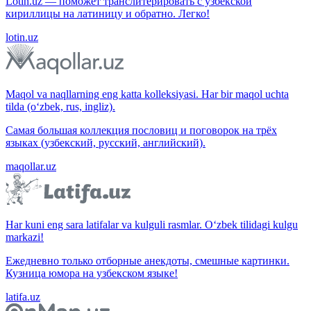
Lotin.uz — поможет транслитерировать с узбекской
кириллицы на латиницу и обратно. Легко!
lotin.uz
Maqol va naqllarning eng katta kolleksiyasi. Har bir maqol uchta
tilda (o‘zbek, rus, ingliz).
Самая большая коллекция пословиц и поговорок на трёх
языках (узбекский, русский, английский).
maqollar.uz
Har kuni eng sara latifalar va kulguli rasmlar. O‘zbek tilidagi kulgu
markazi!
Ежедневно только отборные анекдоты, смешные картинки.
Кузница юмора на узбекском языке!
latifa.uz