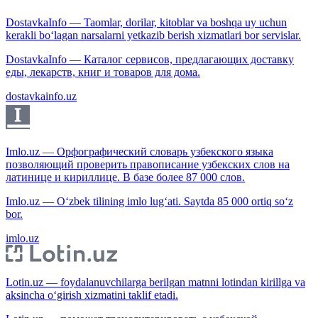
DostavkaInfo — Taomlar, dorilar, kitoblar va boshqa uy uchun
kerakli bo‘lagan narsalarni yetkazib berish xizmatlari bor servislar.
DostavkaInfo — Каталог сервисов, предлагающих доставку
еды, лекарств, книг и товаров для дома.
dostavkainfo.uz
Imlo.uz — Орфографический словарь узбекского языка
позволяющий проверить правописание узбекских слов на
латинице и кириллице. В базе более 87 000 слов.
Imlo.uz — O‘zbek tilining imlo lug‘ati. Saytda 85 000 ortiq so‘z
bor.
imlo.uz
Lotin.uz — foydalanuvchilarga berilgan matnni lotindan kirillga va
aksincha o‘girish xizmatini taklif etadi.