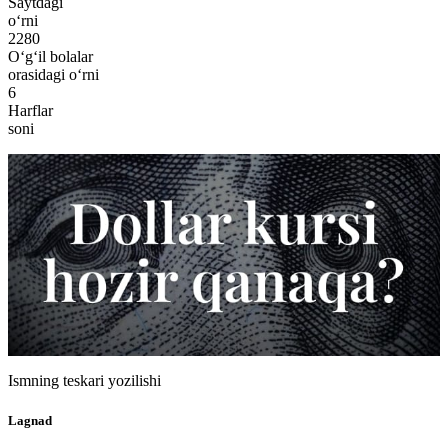
Saytdagi
o‘rni
2280
O‘g‘il bolalar
orasidagi o‘rni
6
Harflar
soni
Ismning teskari yozilishi
Lagnad