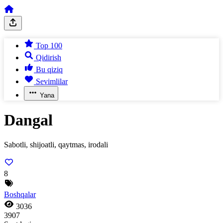
Top 100
Qidirish
Bu qiziq
Sevimlilar
Yana
Dangal
Sabotli, shijoatli, qaytmas, irodali
8
Boshqalar
3036
3907