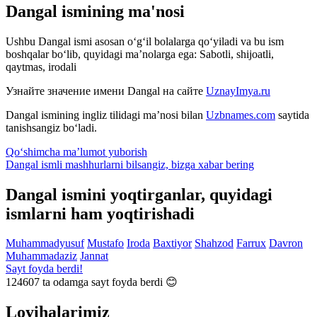
Dangal ismining ma'nosi
Ushbu Dangal ismi asosan o‘g‘il bolalarga qo‘yiladi va bu ism
boshqalar bo‘lib, quyidagi ma’nolarga ega: Sabotli, shijoatli,
qaytmas, irodali
Узнайте значение имени
Dangal
на сайте
UznayImya.ru
Dangal
ismining ingliz tilidagi ma’nosi bilan
Uzbnames.com
saytida
tanishsangiz bo‘ladi.
Qo‘shimcha ma’lumot yuborish
Dangal ismli mashhurlarni bilsangiz, bizga
xabar bering
Dangal ismini yoqtirganlar, quyidagi
ismlarni ham yoqtirishadi
Muhammadyusuf
Mustafo
Iroda
Baxtiyor
Shahzod
Farrux
Davron
Muhammadaziz
Jannat
Sayt foyda berdi!
124607
ta odamga sayt foyda berdi 😊
Loyihalarimiz