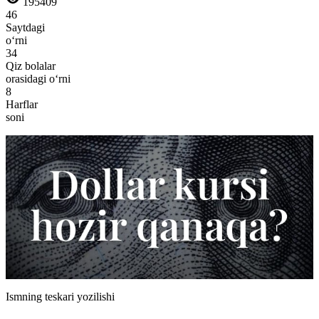
195409
46
Saytdagi
o‘rni
34
Qiz bolalar
orasidagi o‘rni
8
Harflar
soni
Ismning teskari yozilishi