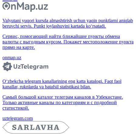
Valyutani yuqori kursda almashtirish uchun yaqin punktlarni aniqlab
beruvchi servis. Punkt joylashuvini kartada ko‘rsatadi.
Сервис, помогающий найти ближайшие пункты обмена
валюты с выгодным курсом. Покажет местоположение пункта
прямо на карте.
onmap.uz
O‘zbekcha telegram kanallarining eng katta katalogi. Faqt faol
kanallar, ruknlarda va batafsil statistikasi bilan.
Самый большой каталог телеграм каналов в Узбекистане.
Только активные каналы по категориям и с подробной
статистикой.
uztelegram.com