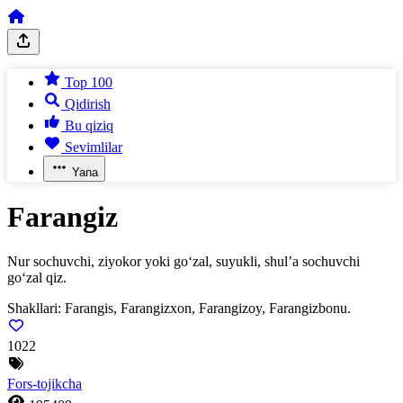
Top 100
Qidirish
Bu qiziq
Sevimlilar
Yana
Farangiz
Nur sochuvchi, ziyokor yoki go‘zal, suyukli, shul’a sochuvchi
go‘zal qiz.
Shakllari:
Farangis, Farangizxon, Farangizoy, Farangizbonu.
1022
Fors-tojikcha