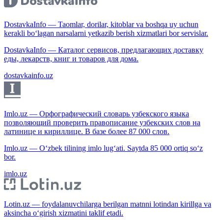
DostavkaInfo — Taomlar, dorilar, kitoblar va boshqa uy uchun
kerakli bo‘lagan narsalarni yetkazib berish xizmatlari bor servislar.
DostavkaInfo — Каталог сервисов, предлагающих доставку
еды, лекарств, книг и товаров для дома.
dostavkainfo.uz
Imlo.uz — Орфографический словарь узбекского языка
позволяющий проверить правописание узбекских слов на
латинице и кириллице. В базе более 87 000 слов.
Imlo.uz — O‘zbek tilining imlo lug‘ati. Saytda 85 000 ortiq so‘z
bor.
imlo.uz
Lotin.uz — foydalanuvchilarga berilgan matnni lotindan kirillga va
aksincha o‘girish xizmatini taklif etadi.