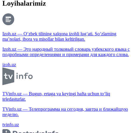
Loyihalarimiz
Izoh.uz — O‘zbek tilining xalqona izohli lug‘ati. So‘zlarning
ma’nolari, ibora va misollar bilan keltirilgan.
Izoh.uz — Это народный толковый словарь узбекского языка с
подробными определениями и примерами для каждого слова.
izoh.uz
TVinfo.uz — Bugun, ertaga va keyingi hafta uchun to‘liq
teledasturlar.
TVinfo.uz — Телепрограмма на сегодня, завтра и ближайшую
неделю.
tvinfo.uz