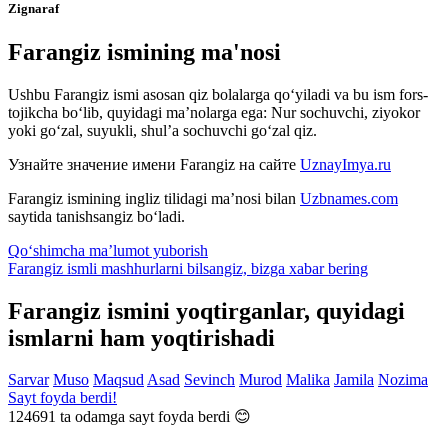
Zignaraf
Farangiz ismining ma'nosi
Ushbu Farangiz ismi asosan qiz bolalarga qo‘yiladi va bu ism fors-
tojikcha bo‘lib, quyidagi ma’nolarga ega: Nur sochuvchi, ziyokor
yoki go‘zal, suyukli, shul’a sochuvchi go‘zal qiz.
Узнайте значение имени
Farangiz
на сайте
UznayImya.ru
Farangiz
ismining ingliz tilidagi ma’nosi bilan
Uzbnames.com
saytida tanishsangiz bo‘ladi.
Qo‘shimcha ma’lumot yuborish
Farangiz ismli mashhurlarni bilsangiz, bizga
xabar bering
Farangiz ismini yoqtirganlar, quyidagi
ismlarni ham yoqtirishadi
Sarvar
Muso
Maqsud
Asad
Sevinch
Murod
Malika
Jamila
Nozima
Sayt foyda berdi!
124691
ta odamga sayt foyda berdi 😊