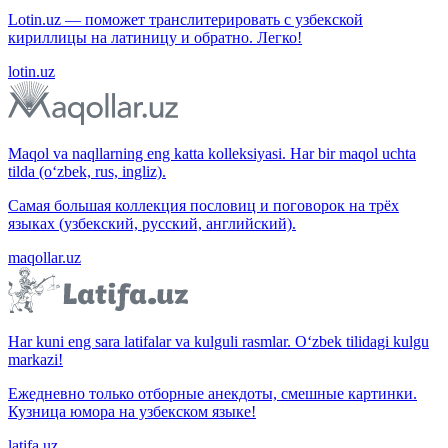
Lotin.uz — поможет транслитерировать с узбекской
кириллицы на латиницу и обратно. Легко!
lotin.uz
Maqol va naqllarning eng katta kolleksiyasi. Har bir maqol uchta
tilda (o‘zbek, rus, ingliz).
Самая большая коллекция пословиц и поговорок на трёх
языках (узбекский, русский, английский).
maqollar.uz
Har kuni eng sara latifalar va kulguli rasmlar. O‘zbek tilidagi kulgu
markazi!
Ежедневно только отборные анекдоты, смешные картинки.
Кузница юмора на узбекском языке!
latifa.uz