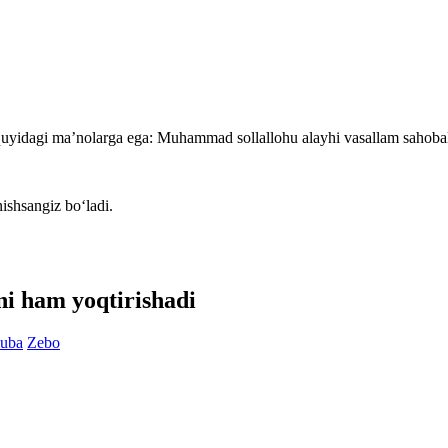
 quyidagi ma’nolarga ega: Muhammad sollallohu alayhi vasallam sahobala
nishsangiz bo‘ladi.
ni ham yoqtirishadi
luba
Zebo