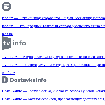
Izoh.uz — O‘zbek tilining xalqona izohli lug‘ati. So‘zlarning ma’nolari
Izoh.uz — Это народный толковый словарь узбекского языка с
izoh.uz
TVinfo.uz — Bugun, ertaga va keyingi hafta uchun to‘liq teledasturlar
TVinfo.uz — Телепрограмма на сегодня, завтра и ближайшую н
tvinfo.uz
DostavkaInfo — Taomlar, dorilar, kitoblar va boshqa uy uchun kerakli b
DostavkaInfo — Каталог сервисов, предлагающих доставку еды, 