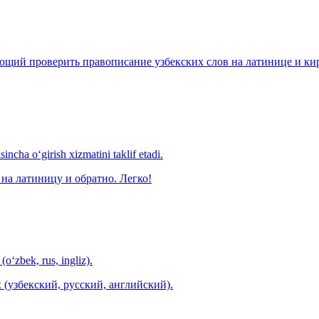
щий проверить правописание узбекских слов на латинице и кири
ncha o‘girish xizmatini taklif etadi.
на латиницу и обратно. Легко!
(o‘zbek, rus, ingliz).
 (узбекский, русский, английский).