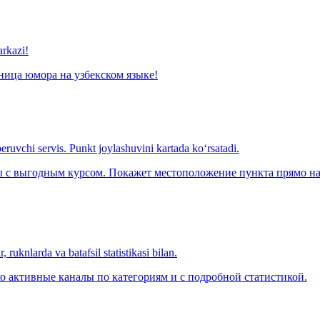
arkazi!
ница юмора на узбекском языке!
eruvchi servis. Punkt joylashuvini kartada ko‘rsatadi.
с выгодным курсом. Покажет местоположение пункта прямо на 
 ruknlarda va batafsil statistikasi bilan.
о активные каналы по категориям и с подробной статистикой.