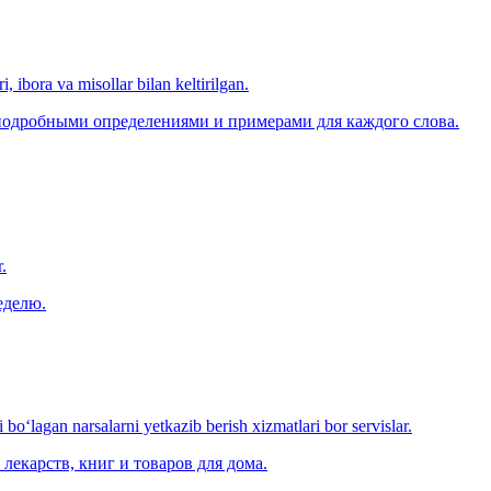
, ibora va misollar bilan keltirilgan.
 подробными определениями и примерами для каждого слова.
.
еделю.
o‘lagan narsalarni yetkazib berish xizmatlari bor servislar.
лекарств, книг и товаров для дома.