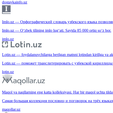
dostavkainfo.uz
Imlo.uz — Орфографический словарь узбекского языка позволяю
Imlo.uz — O‘zbek tilining imlo lug‘ati. Saytda 85 000 ortiq so‘z bor.
imlo.uz
Lotin.uz — foydalanuvchilarga berilgan matnni lotindan kirillga va aksi
Lotin.uz — поможет транслитерировать с узбекской кириллицы 
lotin.uz
Maqol va naqllarning eng katta kolleksiyasi. Har bir maqol uchta tilda 
Самая большая коллекция пословиц и поговорок на трёх языках
maqollar.uz