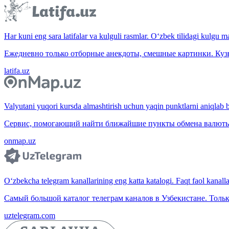
Har kuni eng sara latifalar va kulguli rasmlar. O‘zbek tilidagi kulgu m
Ежедневно только отборные анекдоты, смешные картинки. Куз
latifa.uz
Valyutani yuqori kursda almashtirish uchun yaqin punktlarni aniqlab b
Сервис, помогающий найти ближайшие пункты обмена валюты 
onmap.uz
O‘zbekcha telegram kanallarining eng katta katalogi. Faqt faol kanallar,
Самый большой каталог телеграм каналов в Узбекистане. Тольк
uztelegram.com