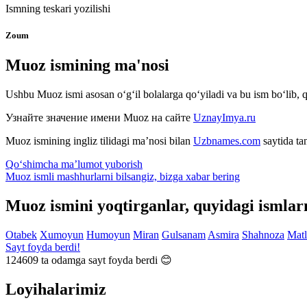
Ismning teskari yozilishi
Zoum
Muoz ismining ma'nosi
Ushbu Muoz ismi asosan o‘g‘il bolalarga qo‘yiladi va bu ism bo‘lib,
Узнайте значение имени
Muoz
на сайте
UznayImya.ru
Muoz
ismining ingliz tilidagi ma’nosi bilan
Uzbnames.com
saytida ta
Qo‘shimcha ma’lumot yuborish
Muoz ismli mashhurlarni bilsangiz, bizga
xabar bering
Muoz ismini yoqtirganlar, quyidagi ismlar
Otabek
Xumoyun
Humoyun
Miran
Gulsanam
Asmira
Shahnoza
Mat
Sayt foyda berdi!
124609
ta odamga sayt foyda berdi 😊
Loyihalarimiz