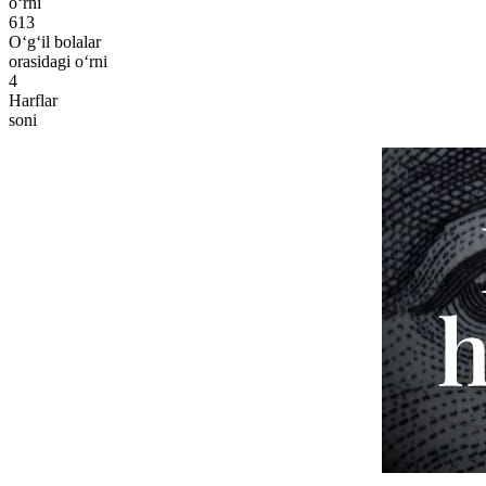
o‘rni
613
O‘g‘il bolalar
orasidagi o‘rni
4
Harflar
soni