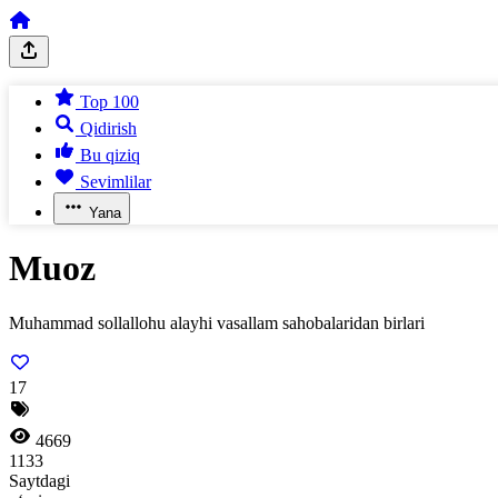
Top 100
Qidirish
Bu qiziq
Sevimlilar
Yana
Muoz
Muhammad sollallohu alayhi vasallam sahobalaridan birlari
17
4669
1133
Saytdagi