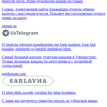
beruvchi servis. Punkt joylashuvini kartada ko‘rsatadi.
Сервис, помогающий найти ближайшие пункты обмена
валюты с выгодным курсом. Покажет местоположение пункта
прямо на карте.
onmap.uz
O‘zbekcha telegram kanallarining eng katta katalogi. Faqt faol
kanallar, ruknlarda va batafsil statistikasi bilan.
Самый большой каталог телеграм каналов в Узбекистане.
Только активные каналы по категориям и с подробной
статистикой.
uztelegram.com
O‘zbek tilida savodli yozishni biz bilan boshlang.
С нами вы научитесь грамотно писать на узбекском языке.