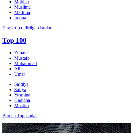
Mubina
Muslima
Maftuna
Imona
Eng ko‘p qidirilgan ismlar
Top 100
Zubayr
Mustafo
Muhammad
Ali
Umar
Sa’diya
Safiya
Yasmina
Hadicha
Musfira
Barcha Top ismlar