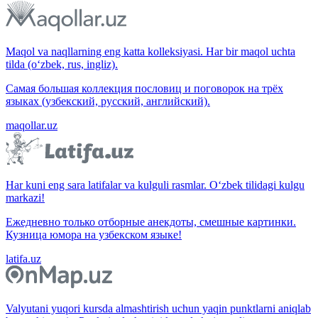
Maqol va naqllarning eng katta kolleksiyasi. Har bir maqol uchta
tilda (o‘zbek, rus, ingliz).
Самая большая коллекция пословиц и поговорок на трёх
языках (узбекский, русский, английский).
maqollar.uz
Har kuni eng sara latifalar va kulguli rasmlar. O‘zbek tilidagi kulgu
markazi!
Ежедневно только отборные анекдоты, смешные картинки.
Кузница юмора на узбекском языке!
latifa.uz
Valyutani yuqori kursda almashtirish uchun yaqin punktlarni aniqlab