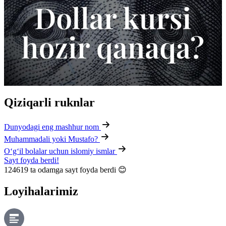
Qiziqarli ruknlar
Dunyodagi eng mashhur nom
Muhammadali yoki Mustafo?
O‘g‘il bolalar uchun islomiy ismlar
Sayt foyda berdi!
124619
ta odamga sayt foyda berdi 😊
Loyihalarimiz