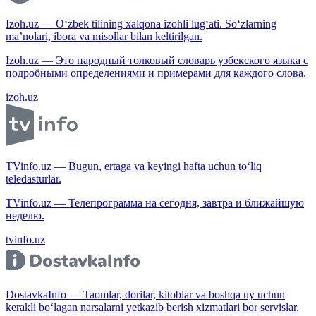
Izoh.uz — O‘zbek tilining xalqona izohli lug‘ati. So‘zlarning
ma’nolari, ibora va misollar bilan keltirilgan.
Izoh.uz — Это народный толковый словарь узбекского языка с
подробными определениями и примерами для каждого слова.
izoh.uz
TVinfo.uz — Bugun, ertaga va keyingi hafta uchun to‘liq
teledasturlar.
TVinfo.uz — Телепрограмма на сегодня, завтра и ближайшую
неделю.
tvinfo.uz
DostavkaInfo — Taomlar, dorilar, kitoblar va boshqa uy uchun
kerakli bo‘lagan narsalarni yetkazib berish xizmatlari bor servislar.