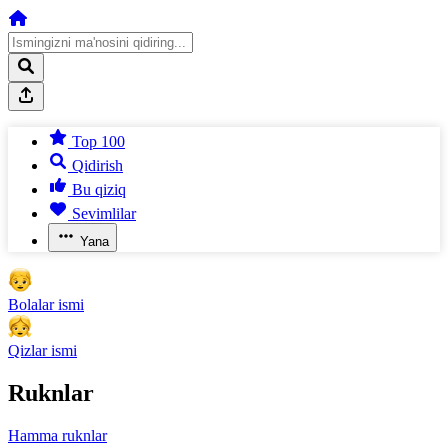
Top 100
Qidirish
Bu qiziq
Sevimlilar
Yana
Bolalar ismi
Qizlar ismi
Ruknlar
Hamma ruknlar