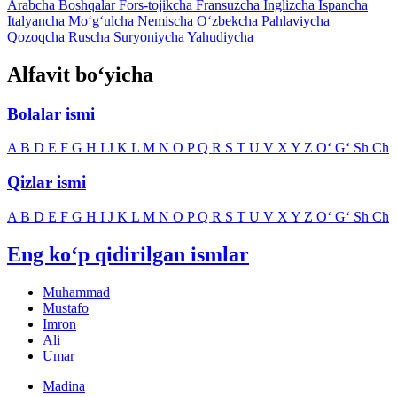
Arabcha
Boshqalar
Fors-tojikcha
Fransuzcha
Inglizcha
Ispancha
Italyancha
Mo‘g‘ulcha
Nemischa
O‘zbekcha
Pahlaviycha
Qozoqcha
Ruscha
Suryoniycha
Yahudiycha
Alfavit bo‘yicha
Bolalar ismi
A
B
D
E
F
G
H
I
J
K
L
M
N
O
P
Q
R
S
T
U
V
X
Y
Z
O‘
G‘
Sh
Ch
Qizlar ismi
A
B
D
E
F
G
H
I
J
K
L
M
N
O
P
Q
R
S
T
U
V
X
Y
Z
O‘
G‘
Sh
Ch
Eng ko‘p qidirilgan ismlar
Muhammad
Mustafo
Imron
Ali
Umar
Madina