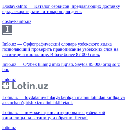
DostavkaInfo — Каталог сервисов, предлагающих доставку
еды, лекарств, книг и товаров для дома.
dostavkainfo.uz
Imlo.uz — Орфографический словарь узбекского языка
позволяющий проверить правописание узбекских слов на
латинице и кириллице. В базе более 87 000 слов.
Imlo.uz — O‘zbek tilining imlo lug‘ati. Saytda 85 000 ortiq so‘z
bor.
imlo.uz
Lotin.uz — foydalanuvchilarga berilgan matnni lotindan kirillga va
aksincha o‘girish xizmatini taklif etadi.
Lotin.uz — поможет транслитерировать с узбекской
кириллицы на латиницу и обратно. Легко!
lotin.uz